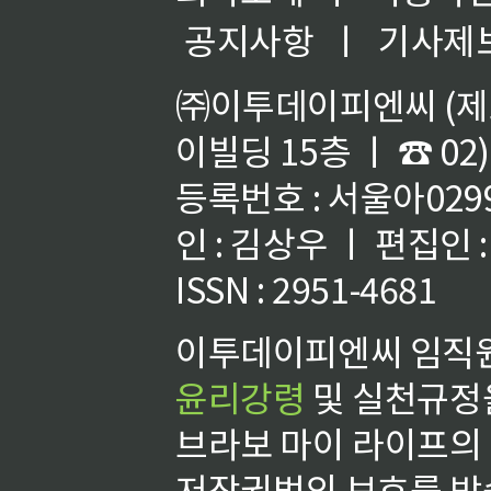
공지사항
ㅣ
기사제
㈜이투데이피엔씨 (제호
이빌딩 15층 ㅣ ☎ 02)
등록번호 : 서울아02992
인 : 김상우 ㅣ 편집인
ISSN : 2951-4681
이투데이피엔씨 임직원
윤리강령
및 실천규정을
브라보 마이 라이프의
저작권법의 보호를 받