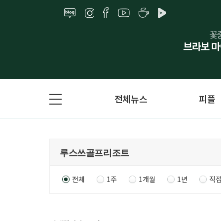
전체뉴스
피플
전체
1주
1개월
1년
직