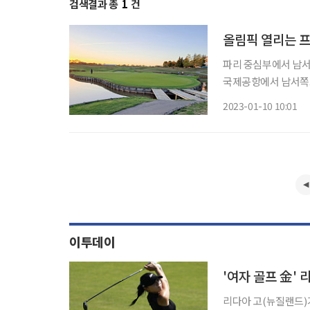
검색결과 총
1
건
올림픽 열리는 
파리 중심부에서 남서쪽 
국제공항에서 남서쪽으로 6
글(L’Aigle, (영)
2023-01-10 10:01
(Oiselet, (영) Bird
이투데이
리다아 고(뉴질랜드)가