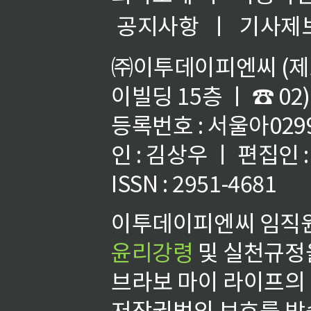
공지사항
ㅣ
기사제
㈜이투데이피엔씨 (제호
이빌딩 15층 ㅣ ☎ 02)
등록번호 : 서울아02992
인 : 김상우 ㅣ 편집인
ISSN : 2951-4681
이투데이피엔씨 임직원
윤리강령
및 실천규정을
브라보 마이 라이프의
저작권법의 보호를 받