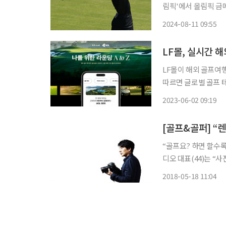
림픽'에서 올림픽 금메
올림픽)을 합쳐 올림픽의 모든
2024-08-11 09:55
시간) 프랑스 파리 외
LF몰, 실시간 
LF몰이 해외 골프여행 이
따르면 글로벌 골프 테크 기업 에
용되던 GDS 시스템을
2023-06-02 09:19
업이다. 전세계 580
“골프요? 하면 할수
디오 대표(44)는 
다”며 “둘 다 제대로 감성이 움
2018-05-18 11:04
에 담아 ‘프랑스 골프