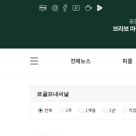
전체뉴스
피플
전체
1주
1개월
1년
직