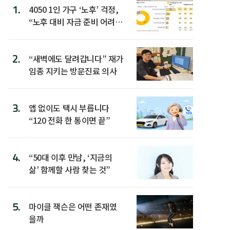
1.
4050 1인 가구 ‘노후’ 걱정,
“노후 대비 자금 준비 어려
워”
2.
“새벽에도 달려갑니다” 재가
임종 지키는 방문진료 의사
3.
앱 없이도 택시 부릅니다
“120 전화 한 통이면 끝”
4.
“50대 이후 만남, ‘지금의
삶’ 함께할 사람 찾는 것”
5.
마이클 잭슨은 어떤 존재였
을까