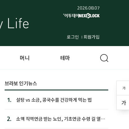
2026.08.07
로그인
회원가입
머니
테마
브라보 인기뉴스
가
1.
설탕 vs 소금, 콩국수를 건강하게 먹는 법
가
2.
소액 직역연금 받는 노인, 기초연금 수령 길 열린
다