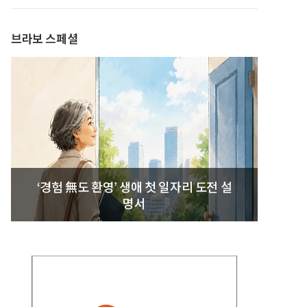
브라보 스페셜
‘경험 無도 환영’ 생애 첫 일자리 도전 설
명서