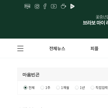
전체뉴스
피플
전체
1주
1개월
1년
직접입력