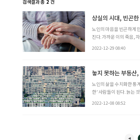
검색결과 총
2
건
상실의 시대, 빈곤한
노인의 마음을 빈곤하게 만
진다. 가까운 이의 죽음,
까 염려하고, 죽음이 머지
2022-12-29 08:40
놓지 못하는 부동산,
노인의 삶을 수치화한 통계
한’ 사람들이 된다. 늙는
다. 그렇다고 해서 모든 
2022-12-08 08:52
대는 내 집 마련을 꿈도 