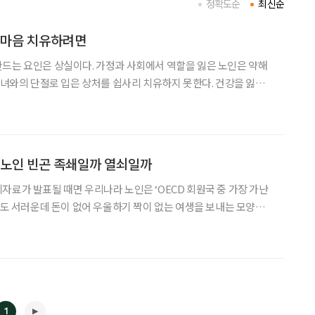
정확도순
최신순
 마음 치유하려면
드는 요인은 상실이다. 가정과 사회에서 역할을 잃은 노인은 약해
 자녀와의 단절로 입은 상처를 쉽사리 치유하지 못한다. 건강을 잃을
않았다는 생각에 허무감을 느낀다. 상실을 앓는 시대, 노인을 진정
빈곤하게 하는 것은 텅 빈 잔고가 아닐지도 모른다. 故 오근재 전 홍익대 교수는 책
 노인 빈곤 족쇄일까 열쇠일까
자료가 발표될 때면 우리나라 노인은 ‘OECD 회원국 중 가장 가난
 것도 서러운데 돈이 없어 우울하기 짝이 없는 여생을 보내는 모양새
노인이 서러운 삶을 산다고 결론짓기엔 고개가 갸웃거려진다. 젊은 세
못 꾼다는데 노인은 자가에서 거주하는 경우가 많기 때문이다.
1