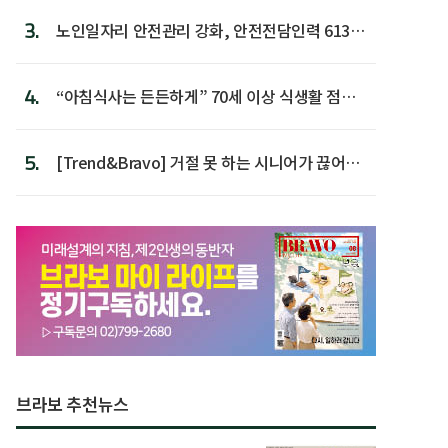
3.
노인일자리 안전관리 강화, 안전전담인력 613명
첫 배치
4.
“아침식사는 든든하게” 70세 이상 식생활 점수
가장 높아
5.
[Trend&Bravo] 거절 못 하는 시니어가 끊어야
할 행동 5
브라보 추천뉴스