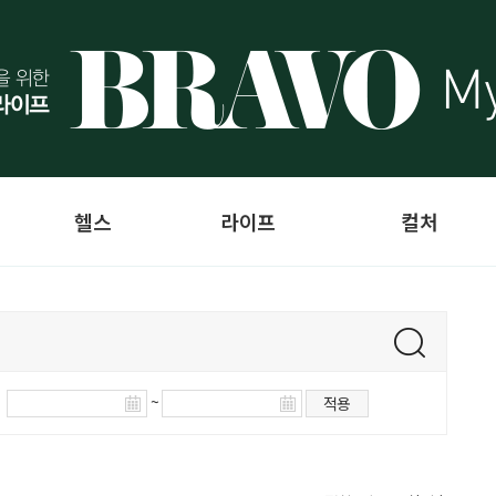
헬스
라이프
컬처
~
적용