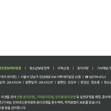
개인정보처리방침
ㅣ
청소년보호정책
ㅣ
구독신청
ㅣ
공지사항
ㅣ
기사제보/
이 라이프) ㅣ 서울시 강남구 강남대로 556 이투데이빌딩 15층 ㅣ ☎ 02)799-6713
 : 2014.02.04 ㅣ 발행일자 : 2014.02.07 ㅣ 발행인 : 김상우 ㅣ 편집인 : 한승훈 ㅣ
 의견을 모아
언론 윤리강령
,
기자윤리강령
,
임직원 윤리강령
및 실천규정을 제정, 준수하
츠(기사)는 인터넷신문위원회 윤리강령을 준수하며, 저작권법의 보호를 받습니다.
 이용 등을 금지합니다.