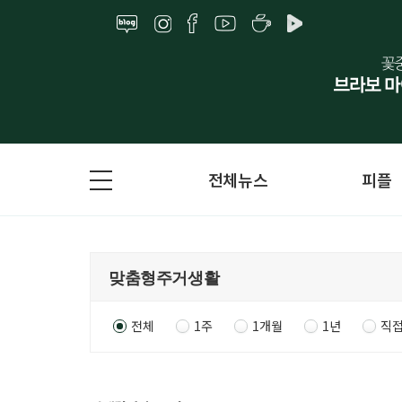
전체뉴스
피플
전체
1주
1개월
1년
직