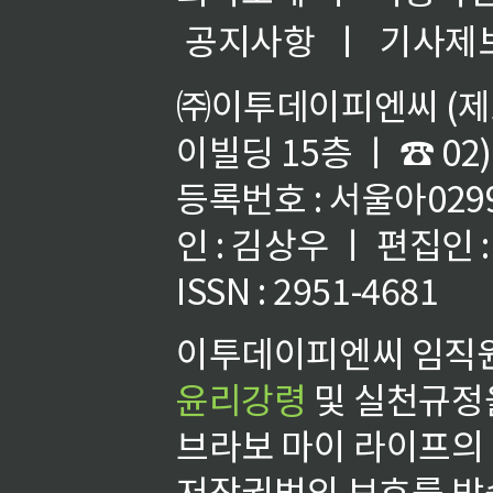
공지사항
ㅣ
기사제
㈜이투데이피엔씨 (제호
이빌딩 15층 ㅣ ☎ 02)
등록번호 : 서울아02992
인 : 김상우 ㅣ 편집인
ISSN : 2951-4681
이투데이피엔씨 임직원
윤리강령
및 실천규정을
브라보 마이 라이프의
저작권법의 보호를 받