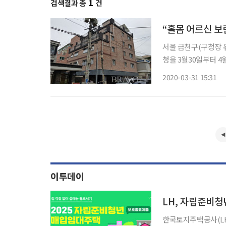
검색결과 총
1
건
“홀몸 어르신 
서울 금천구(구청장 
청을 3월30일부터 
의 열악한 주거환경 
2020-03-31 15:31
시주택공사)와 협력해
이투데이
LH, 자립준비청
한국토지주택공사(LH