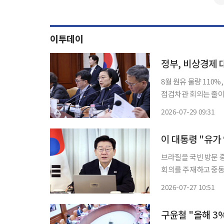
이투데이
정부, 비상경제
8월 원유 물량 110
점검차관 회의는 줄이고 현장 대응
에 대응하기 위한 비
2026-07-29 09:31
직접 주재해온 비상경
브라질을 국빈 방문 
회의를 주재하고 중동
것을 지시했다. 또 샌프
2026-07-27 10:51
은 이날 화상회의 방
구윤철 "올해 3