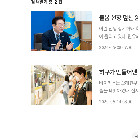
검색결과 총
2
건
돌봄 현장 덮친 
이란 전쟁 장기화와 
어 올리고 있다. 원유
갑, 비닐가운 같은 의료·돌봄 
2026-05-08 07:00
의 시장 교란 차단에
허구가 만들어낸
바이러스는 오래전부터
숨을 빼앗아왔다. 심지
를 통해 전파되는 잘못된 바
2020-05-14 08:00
염증(코로나19) 확산