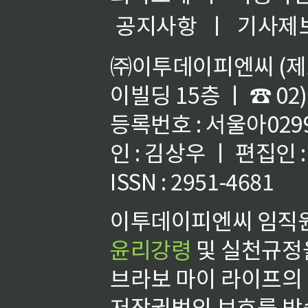
공지사항
ㅣ
기사제
㈜이투데이피엔씨 (제호
이빌딩 15층 ㅣ ☎ 02)
등록번호 : 서울아02992
인 : 김상우 ㅣ 편집인
ISSN : 2951-4681
이투데이피엔씨 임직원
윤리강령
및 실천규정을
브라보 마이 라이프의
저작권법의 보호를 받