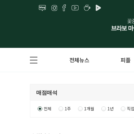
전체뉴스
피플
전체
1주
1개월
1년
직