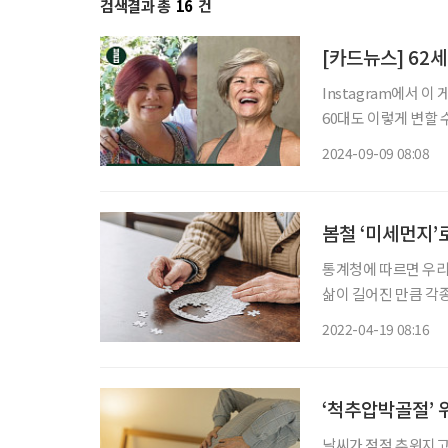
검색결과 총
16
건
[카드뉴스] 62
Instagram에서 이 게시물 보기 브라보 마이 라이프(@bravo
60대도 이렇게 변할 수
하는데요. 얼마 전까지
2024-09-09 08:08
녀 나이 62세.
봄철 ‘미세먼지’
통계청에 따르면 우리
삶이 길어진 만큼 각
비하지 못한다면 10
2022-04-19 08:16
기준 국내 65세 이상 
‘척추압박골절’ 
날씨가 점점 추워지고