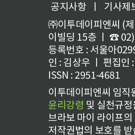
공지사항
ㅣ
기사제
㈜이투데이피엔씨 (제호
이빌딩 15층 ㅣ ☎ 02)
등록번호 : 서울아02992
인 : 김상우 ㅣ 편집인
ISSN : 2951-4681
이투데이피엔씨 임직원
윤리강령
및 실천규정을
브라보 마이 라이프의
저작권법의 보호를 받