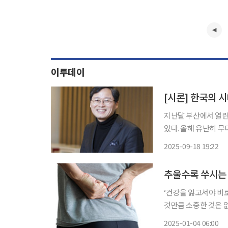
이투데이
[시론] 한국의 
지난달 부산에서 열린
았다. 올해 유난히 
어젠다였다. 부산 밤
2025-09-18 19:22
생활 속으로 스며들기까지는
으로 우리
추울수록 쑤시는 
‘건강을 잃고서야 비
것만큼 소중한 것은 
쏙)’을 통해 일상생활에
2025-01-04 06:00