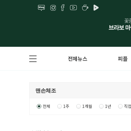
전체뉴스
피플
전체
1주
1개월
1년
직