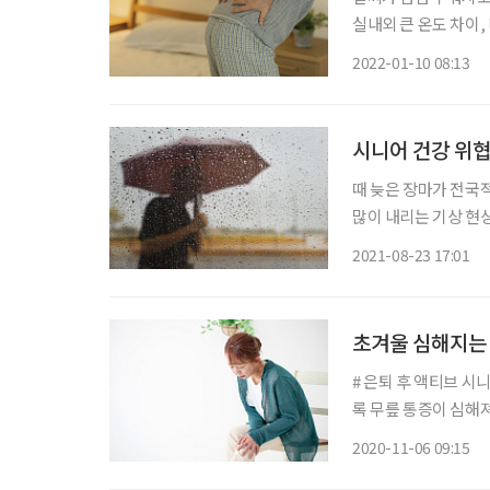
실내외 큰 온도 차이
관절염 등 근골격계 
2022-01-10 08:13
빙판길이다. 빙판길은
시니어 건강 위협
때 늦은 장마가 전국적
많이 내리는 기상 현
어질 전망이다. 게다
2021-08-23 17:01
초겨울 심해지는 
# 은퇴 후 액티브 시
록 무릎 통증이 심해
해서인지 3년 전 발
2020-11-06 09:15
지경이다. 가