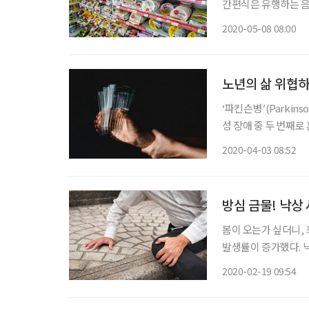
간편식은 유행하는 음
급요리까지 즐길 수 
2020-05-08 08:00
24.6%에서 지난해 
노년의 삶 위협하
‘파킨슨병’(Parkin
성 장애 중 두 번째로
전), 몸이 굳고(경직
2020-04-03 08:52
애) 증상을 보인다. 
방심 금물! 낙상
봄이 오는가 싶더니,
발생률이 증가했다. 
노인의 경우 작은 충
2020-02-19 09:54
움말로 낙상 시 나타