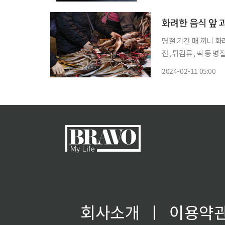
세가 움츠러들고 몸의
화려한 음식 앞
명절 기간 매 끼니 화
전, 튀김류, 떡 등 
음식은 자제하고, 규칙적
2024-02-11 05:00
만들 때는 설탕과 소금
회사소개
ㅣ
이용약