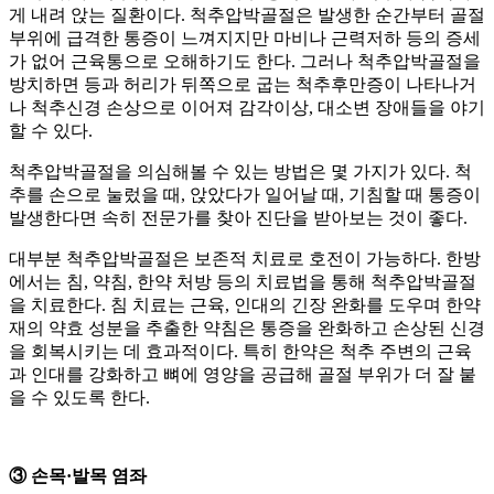
게 내려 앉는 질환이다. 척추압박골절은 발생한 순간부터 골절
부위에 급격한 통증이 느껴지지만 마비나 근력저하 등의 증세
가 없어 근육통으로 오해하기도 한다. 그러나 척추압박골절을
방치하면 등과 허리가 뒤쪽으로 굽는 척추후만증이 나타나거
나 척추신경 손상으로 이어져 감각이상, 대소변 장애들을 야기
할 수 있다.
척추압박골절을 의심해볼 수 있는 방법은 몇 가지가 있다. 척
추를 손으로 눌렀을 때, 앉았다가 일어날 때, 기침할 때 통증이
발생한다면 속히 전문가를 찾아 진단을 받아보는 것이 좋다.
대부분 척추압박골절은 보존적 치료로 호전이 가능하다. 한방
에서는 침, 약침, 한약 처방 등의 치료법을 통해 척추압박골절
을 치료한다. 침 치료는 근육, 인대의 긴장 완화를 도우며 한약
재의 약효 성분을 추출한 약침은 통증을 완화하고 손상된 신경
을 회복시키는 데 효과적이다. 특히 한약은 척추 주변의 근육
과 인대를 강화하고 뼈에 영양을 공급해 골절 부위가 더 잘 붙
을 수 있도록 한다.
③ 손목·발목 염좌