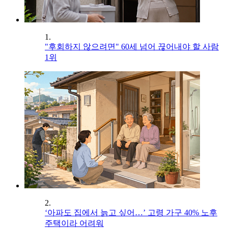
1.
"후회하지 않으려면" 60세 넘어 끊어내야 할 사람
1위
2.
‘아파도 집에서 늙고 싶어…’ 고령 가구 40% 노후
주택이라 어려워