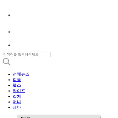
전체뉴스
피플
헬스
라이프
컬처
머니
테마