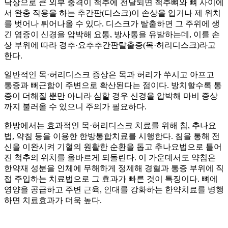
낙상으로 큰 외부 충격이 척추에 전달되면 척추뼈와 뼈 사이에
서 완충 작용을 하는 추간판(디스크)이 손상을 입거나 제 위치
를 벗어나 튀어나올 수 있다. 디스크가 탈출하면 그 주위에 생
긴 염증이 신경을 압박해 요통, 방사통을 유발하는데, 이를 손
상 부위에 따라 경추·요추추간판탈출증(목·허리디스크)라고
한다.
일반적인 목·허리디스크 증상은 목과 허리가 쑤시고 아프고
통증과 뻐근함이 주변으로 확산된다는 점이다. 방치할수록 통
증이 더해질 뿐만 아니라 심할 경우 신경을 압박해 마비 증상
까지 불러올 수 있으니 주의가 필요하다.
한방에서는 효과적인 목·허리디스크 치료를 위해 침, 추나요
법, 약침 등을 이용한 한방통합치료를 시행한다. 침을 통해 전
신을 이완시켜 기혈의 원활한 순환을 돕고 추나요법으로 틀어
진 척추의 위치를 올바르게 되돌린다. 이 가운데서도 약침은
한약재 성분을 인체에 무해하게 정제해 경혈과 통증 부위에 직
접 주입하는 치료법으로 그 효과가 빠른 것이 특징이다. 뼈에
영양을 공급하고 주변 근육, 인대를 강화하는 한약치료를 병행
하면 치료효과가 더욱 높다.