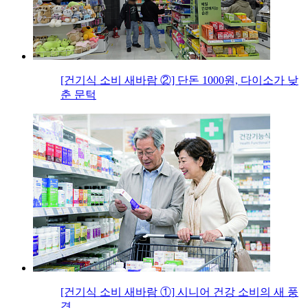
[건기식 소비 새바람 ②] 단돈 1000원, 다이소가 낮
춘 문턱
[건기식 소비 새바람 ①] 시니어 건강 소비의 새 풍
경