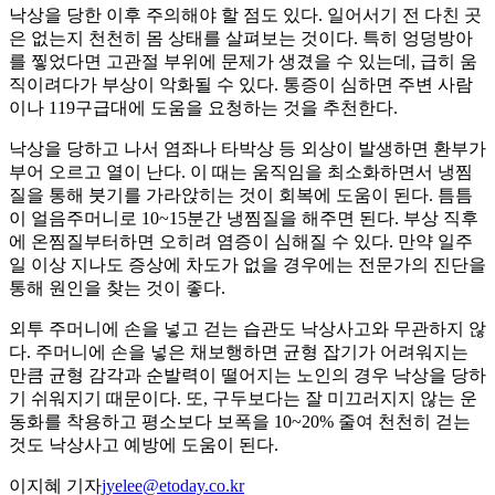
낙상을 당한 이후 주의해야 할 점도 있다. 일어서기 전 다친 곳
은 없는지 천천히 몸 상태를 살펴보는 것이다. 특히 엉덩방아
를 찧었다면 고관절 부위에 문제가 생겼을 수 있는데, 급히 움
직이려다가 부상이 악화될 수 있다. 통증이 심하면 주변 사람
이나 119구급대에 도움을 요청하는 것을 추천한다.
낙상을 당하고 나서 염좌나 타박상 등 외상이 발생하면 환부가
부어 오르고 열이 난다. 이 때는 움직임을 최소화하면서 냉찜
질을 통해 붓기를 가라앉히는 것이 회복에 도움이 된다. 틈틈
이 얼음주머니로 10~15분간 냉찜질을 해주면 된다. 부상 직후
에 온찜질부터하면 오히려 염증이 심해질 수 있다. 만약 일주
일 이상 지나도 증상에 차도가 없을 경우에는 전문가의 진단을
통해 원인을 찾는 것이 좋다.
외투 주머니에 손을 넣고 걷는 습관도 낙상사고와 무관하지 않
다. 주머니에 손을 넣은 채보행하면 균형 잡기가 어려워지는
만큼 균형 감각과 순발력이 떨어지는 노인의 경우 낙상을 당하
기 쉬워지기 때문이다. 또, 구두보다는 잘 미끄러지지 않는 운
동화를 착용하고 평소보다 보폭을 10~20% 줄여 천천히 걷는
것도 낙상사고 예방에 도움이 된다.
이지혜 기자
jyelee@etoday.co.kr