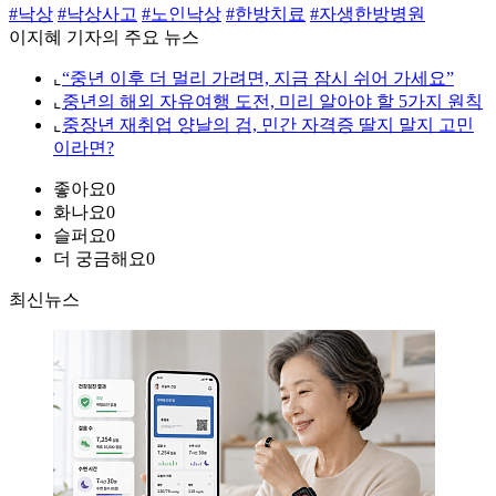
#낙상
#낙상사고
#노인낙상
#한방치료
#자생한방병원
이지혜 기자의 주요 뉴스
⌞
“중년 이후 더 멀리 가려면, 지금 잠시 쉬어 가세요”
⌞
중년의 해외 자유여행 도전, 미리 알아야 할 5가지 원칙
⌞
중장년 재취업 양날의 검, 민간 자격증 딸지 말지 고민
이라면?
좋아요
0
화나요
0
슬퍼요
0
더 궁금해요
0
최신뉴스