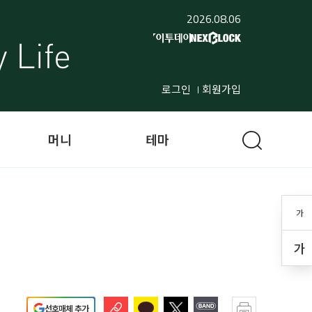
2026.08.06
로그인
회원가입
머니
테마
가
가
선호매체 추가