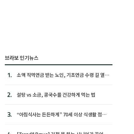
브라보 인기뉴스
1.
소액 직역연금 받는 노인, 기초연금 수령 길 열린
다
2.
설탕 vs 소금, 콩국수를 건강하게 먹는 법
3.
“아침식사는 든든하게” 70세 이상 식생활 점수
가장 높아
[Trend&Bravo] 거절 못 하는 시니어가 끊어야