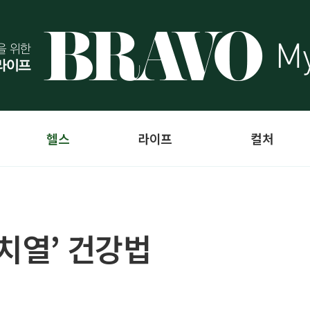
헬스
라이프
컬처
치열’ 건강법