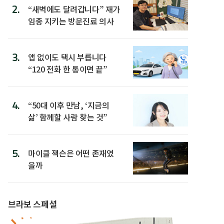
2.
“새벽에도 달려갑니다” 재가
임종 지키는 방문진료 의사
3.
앱 없이도 택시 부릅니다
“120 전화 한 통이면 끝”
4.
“50대 이후 만남, ‘지금의
삶’ 함께할 사람 찾는 것”
5.
마이클 잭슨은 어떤 존재였
을까
브라보 스페셜