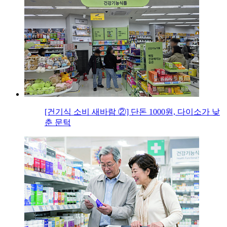
[건기식 소비 새바람 ②] 단돈 1000원, 다이소가 낮
춘 문턱