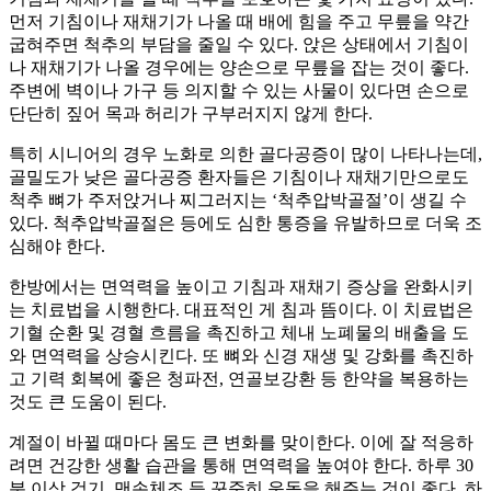
먼저 기침이나 재채기가 나올 때 배에 힘을 주고 무릎을 약간
굽혀주면 척추의 부담을 줄일 수 있다. 앉은 상태에서 기침이
나 재채기가 나올 경우에는 양손으로 무릎을 잡는 것이 좋다.
주변에 벽이나 가구 등 의지할 수 있는 사물이 있다면 손으로
단단히 짚어 목과 허리가 구부러지지 않게 한다.
특히 시니어의 경우 노화로 의한 골다공증이 많이 나타나는데,
골밀도가 낮은 골다공증 환자들은 기침이나 재채기만으로도
척추 뼈가 주저앉거나 찌그러지는 ‘척추압박골절’이 생길 수
있다. 척추압박골절은 등에도 심한 통증을 유발하므로 더욱 조
심해야 한다.
한방에서는 면역력을 높이고 기침과 재채기 증상을 완화시키
는 치료법을 시행한다. 대표적인 게 침과 뜸이다. 이 치료법은
기혈 순환 및 경혈 흐름을 촉진하고 체내 노폐물의 배출을 도
와 면역력을 상승시킨다. 또 뼈와 신경 재생 및 강화를 촉진하
고 기력 회복에 좋은 청파전, 연골보강환 등 한약을 복용하는
것도 큰 도움이 된다.
계절이 바뀔 때마다 몸도 큰 변화를 맞이한다. 이에 잘 적응하
려면 건강한 생활 습관을 통해 면역력을 높여야 한다. 하루 30
분 이상 걷기, 맨손체조 등 꾸준히 운동을 해주는 것이 좋다. 하