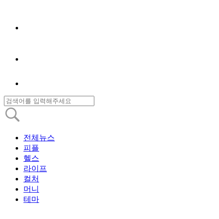
전체뉴스
피플
헬스
라이프
컬처
머니
테마