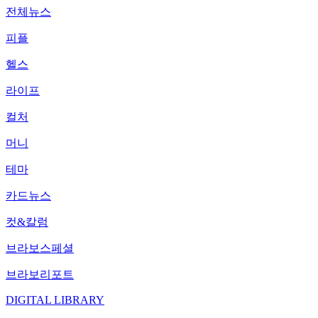
전체뉴스
피플
헬스
라이프
컬처
머니
테마
카드뉴스
컷&칼럼
브라보스페셜
브라보리포트
DIGITAL LIBRARY