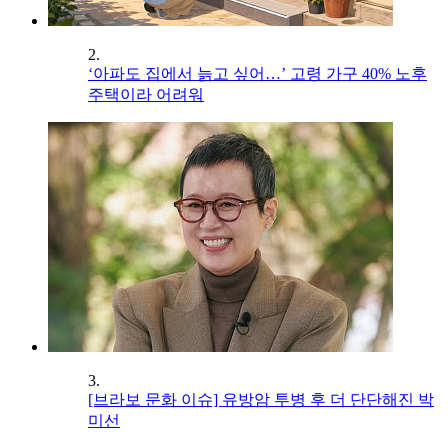
2.
‘아파도 집에서 늙고 싶어…’ 고령 가구 40% 노후
주택이라 어려워
3.
[브라보 문화 이슈] 유방암 투병 후 더 단단해진 박
미선