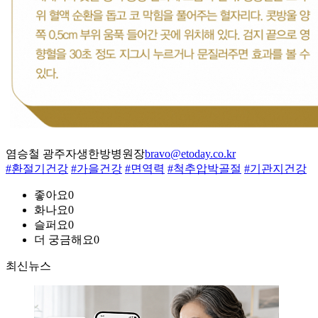
염승철 광주자생한방병원장
bravo@etoday.co.kr
#환절기건강
#가을건강
#면역력
#척추압박골절
#기관지건강
좋아요
0
화나요
0
슬퍼요
0
더 궁금해요
0
최신뉴스