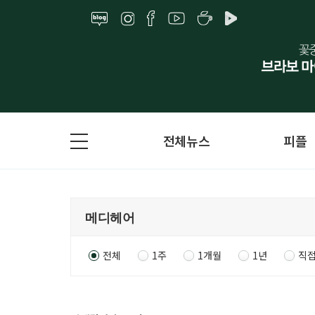
전체뉴스
피플
전체
1주
1개월
1년
직