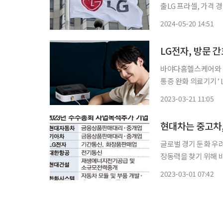
출LG 프라셀, 가격 경쟁력에서 밀려 ‘홈 뷰티 디바이
격을 앞세운 제품들의
2024-05-20 14:51
LG전자, 방문 
바야다홈헬스케어와 방
통증 완화 의료기기’ LG 메디페인 활용 LG전자가 
전문업체와 협력해 새로운 고객가치 
2023-03-21 11:05
기업 바야다홈헬스케어
글로벌 경기 둔화 우
장동력을 찾기 위해 
자동차 전장사업·인증
2023-03-01 07:42
는 쪽에 초점이 맞춰
다”