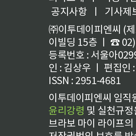
공지사항
ㅣ
기사제
㈜이투데이피엔씨 (제호
이빌딩 15층 ㅣ ☎ 02)
등록번호 : 서울아02992
인 : 김상우 ㅣ 편집인
ISSN : 2951-4681
이투데이피엔씨 임직원
윤리강령
및 실천규정을
브라보 마이 라이프의
저작권법의 보호를 받