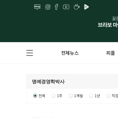
전체뉴스
피플
전체
1주
1개월
1년
직