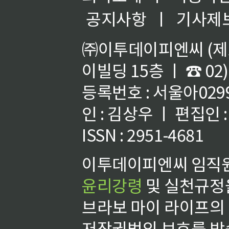
공지사항
ㅣ
기사제
㈜이투데이피엔씨 (제호
이빌딩 15층 ㅣ ☎ 02)
등록번호 : 서울아02992
인 : 김상우 ㅣ 편집인
ISSN : 2951-4681
이투데이피엔씨 임직원
윤리강령
및 실천규정을
브라보 마이 라이프의
저작권법의 보호를 받