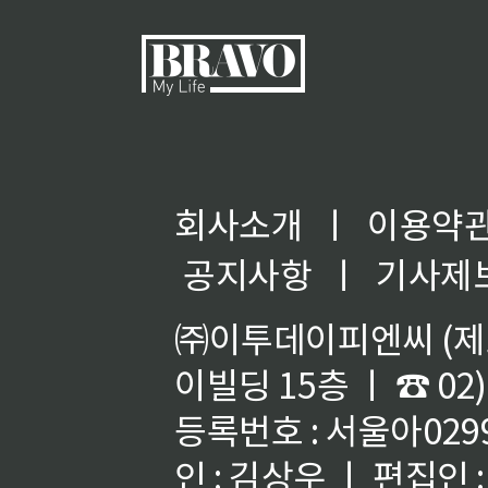
회사소개
ㅣ
이용약
공지사항
ㅣ
기사제
㈜이투데이피엔씨 (제호
이빌딩 15층 ㅣ ☎ 02)
등록번호 : 서울아02992
인 : 김상우 ㅣ 편집인