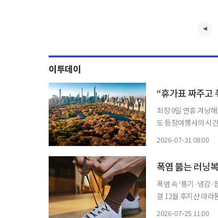
이투데이
최장 9일 연휴 겨냥
도 등장여행사의 시간표와 콘텐츠 
여행지에서 여행의 이
2026-07-31 08:00
부터 도슨트의 해설을
폭염 뚫는 러닝복
폭염 속 ‘통기·냉감
결 12월 후지산 마라
업’으로 진화 국내 러닝 인구가 1000만 명에 육박하며 러닝이 단순한 운동을 넘어 거대한 소
2026-07-25 11:00