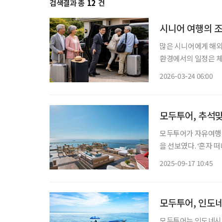
검색결과 총
12
건
시니어 여행의 조
많은 시니어에게 해외
환경에서의 일정은 체
에서의 추가 비용까지 더해지면 
2026-03-24 06:00
편을 줄이는 방향으로
모두투어, 추석맞
모두투어가 자유여행 수
을 선보였다. ‘혼자 
류, 귀국까지 전 과정을 지원하는
2025-09-17 10:45
안·나트랑 등 베트남
모두투어, 인도네
모두투어는 인도네시아