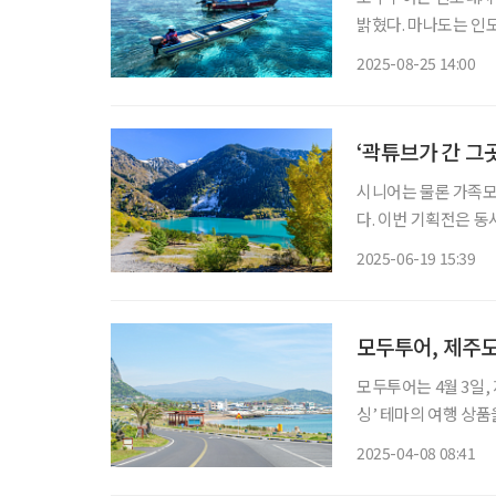
밝혔다. 마나도는 인
알려지지 않은 여행지로
2025-08-25 14:00
‘곽튜브가 간 그
시니어는 물론 가족모
다. 이번 기획전은 동서양을 잇는 실크로드의 중심지이자 매력적인 신흥 여행지로 떠오른 중
앙아시아 테마다. 카
2025-06-19 15:39
지 테마 상품으로 구성
모두투어, 제주
모두투어는 4월 3일,
싱’ 테마의 여행 상품을 새로 출시했다. 파크골프는
포츠로 규칙이 간단해
2025-04-08 08:41
산되고 있다. 이에 모