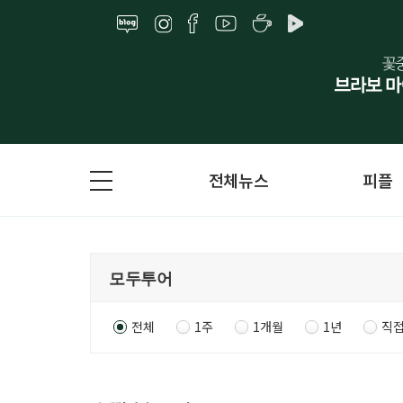
전체뉴스
피플
전체
1주
1개월
1년
직