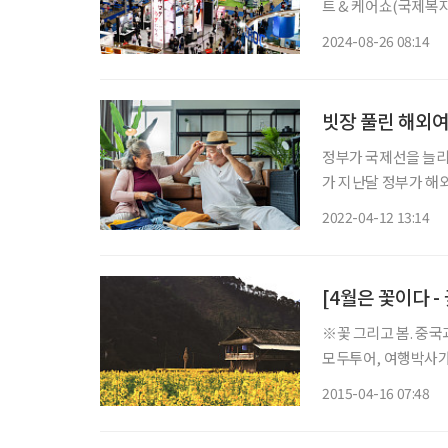
트 & 케어쇼(국제복
탐방은 일본의 초고령
2024-08-26 08:14
빗장 풀린 해외여
정부가 국제선을 늘리
가 지난달 정부가 해
예약 건수가 2~4배
2022-04-12 13:14
패키지는 600만 원 
[4월은 꽃이다 -
※꽃 그리고 봄. 중
모두투어, 여행박사가 봄꽃 
채꽃의 천국, 그 이상의 유토피아 
2015-04-16 07:48
에 가보지 않았다면, 