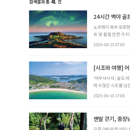
검색결과 총
41
건
24시간 백야 골
노르웨이 북부 로포텐
트’로 불릴 만한 가치
아 라운딩을 즐길 수 
2025-08-23 07:00
스’다. 백야 속
[시조와 여행] 
‘어부사시사’, 숲도 바다도 먹거리도 보길도 
며 수많은 시조를 남겼
은 ‘어부사시사’다.
2025-06-10 17:08
이곳에 머물렀다. 1
맨발 걷기, 중장
요즘 야트막한 산이나 