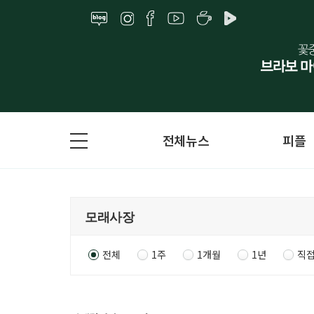
전체뉴스
피플
전체
1주
1개월
1년
직