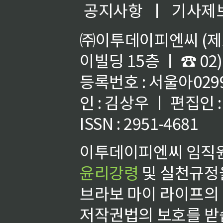
공지사항
ㅣ
기사제
㈜이투데이피엔씨 (제호
이빌딩 15층 ㅣ ☎ 02)
등록번호 : 서울아02992
인 : 김상우 ㅣ 편집인
ISSN : 2951-4681
이투데이피엔씨 임직원
윤리강령
및 실천규정을
브라보 마이 라이프의
저작권법의 보호를 받