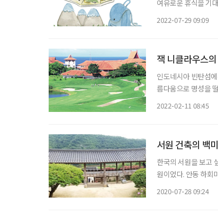
여유로운 휴식을 기대
이 하루를 빈둥빈둥 보
2022-07-29 09:09
잭 니클라우스의 
인도네시아 빈탄섬에는 
름다움으로 명성을 떨치
빈탄 라군 골프장(Bin
2022-02-11 08:45
해인 1997년에 라구나
서원 건축의 백미
한국의 서원을 보고 
원이었다. 안동 하회마
동강의 물줄기는 S자
2020-07-28 09:24