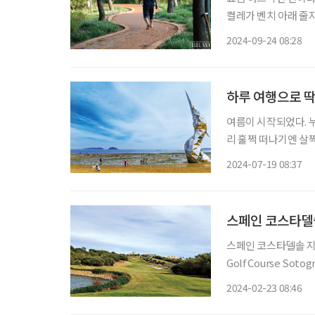
켤레가 벤치 아래 줄
이 휘둥그레질지 모르
2024-09-24 08:28
하루 여행으로 딱
여름이 시작되었다. 누
리 훌쩍 떠나기엔 살짝
기엔 아까운 시간이 금
2024-07-19 08:37
스페인 코스타델
스페인 코스타델솔 지역
Golf Course So
치고 있다. 소토그란
2024-02-23 08:46
자리하고 