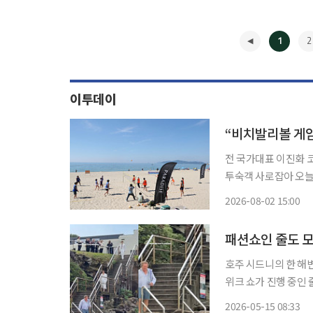
1
2
이투데이
전 국가대표 이진화 
투숙객 사로잡아 오늘
로 진화, 호스피탈리티(
2026-08-02 15:00
지는 ‘체크인 호텔(Ch
◀
패션쇼인 줄도 
호주 시드니의 한 해변
위크 쇼가 진행 중인 
기면서 이 남성은 스타가 됐다. CNN 등 외신과 사회관계망서비스
2026-05-15 08:33