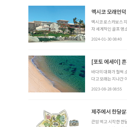
멕시코 모래언덕
멕시코 로스카보스 
자 세계적인 골프 명소
한 설계로 모래언덕과
2024-01-30 08:40
72, 7022야드 규
[포토 에세이] 
바다의 대화가 철썩 
다고 모래는 지나간 
를 같은 시간으로 묶
2023-08-28 08:55
제주에서 한달살기
큰맘 먹고 시작한 한