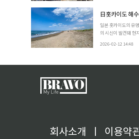
지시간) 호주 시드니
日홋카이도 해수욕
일본 홋카이도의 유명
의 시신이 발견돼 현지 경찰이 수사에 나섰다
일 오타루 드림 비치에
2026-02-12 14:48
회사소개
ㅣ
이용약