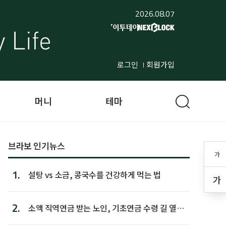
2026.08.07
로그인
회원가입
머니
테마
브라보 인기뉴스
가
1.
설탕 vs 소금, 콩국수를 건강하게 먹는 법
가
2.
소액 직역연금 받는 노인, 기초연금 수령 길 열린
다