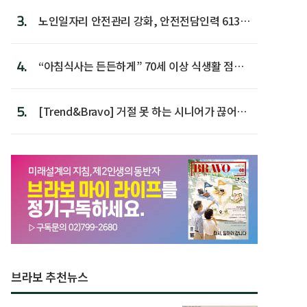
3.
노인일자리 안전관리 강화, 안전전담인력 613명
첫 배치
4.
“아침식사는 든든하게” 70세 이상 식생활 점수
가장 높아
5.
[Trend&Bravo] 거절 못 하는 시니어가 끊어야
할 행동 5
브라보 추천뉴스