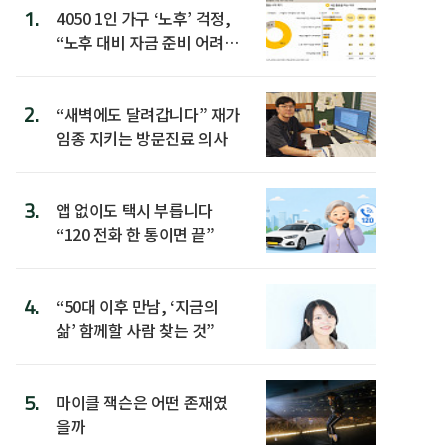
1.
4050 1인 가구 ‘노후’ 걱정,
“노후 대비 자금 준비 어려
워”
2.
“새벽에도 달려갑니다” 재가
임종 지키는 방문진료 의사
3.
앱 없이도 택시 부릅니다
“120 전화 한 통이면 끝”
4.
“50대 이후 만남, ‘지금의
삶’ 함께할 사람 찾는 것”
5.
마이클 잭슨은 어떤 존재였
을까