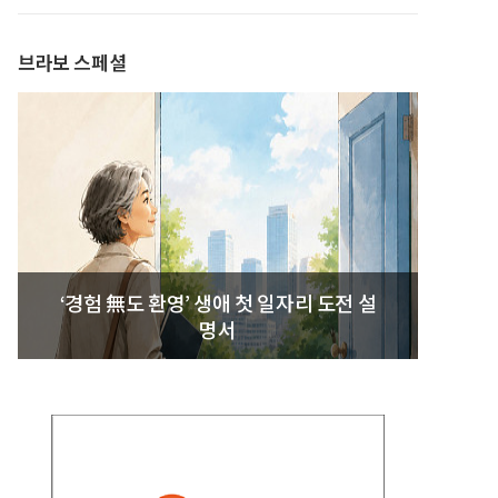
브라보 스페셜
‘경험 無도 환영’ 생애 첫 일자리 도전 설
명서