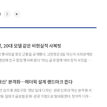
2
정, 20대 모델 같은 비현실적 사복핏
 근황을 공개했다. 고현정은 8일 자신의 사회관계망
오랜만에 친구 팝업 행사에 왔다”라는 글과 함께 여러 장의 사진을 게
 다른 사진에서는 행사장 바닥에 앉아 여유로운 분위기를
▶
혁신' 본격화⋯헤더윅 설계 랜드마크 뜬다
안건 심의 통과압구정·청담 일대 디자인·관광 인프라 혁신 본격화 서
동 일대가 글로벌 문화·관광 거점으로 탈바꿈한다. 창의적 디자인
한 복합개발이 추진된다. 서울시는 전날 열린 제7차 건