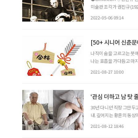
미술관 조각가 권진규(1922~1973)의 탄생 100주년을 맞아 대규모 전시 ‘노실의 천
사’(Angel of Ateli
2022-05-06 09:14
따온 것으로, 노실은 거미가
[50+ 시니어 신춘문
나직이 숨을 고르고는 붓에 
나는 호흡을 가다듬고 마지
획을 마무리했다. 나는 황
2021-08-27 10:00
의 용이 화목하게 깃들어 
‘관심 더하고 남 탓 
30년 다니던 직장 그만두
내. 깊어지는 황혼의 동상
은 필요하지 않다. 배우자
2021-08-12 18:46
것만으로도 신혼의 알콩달콩