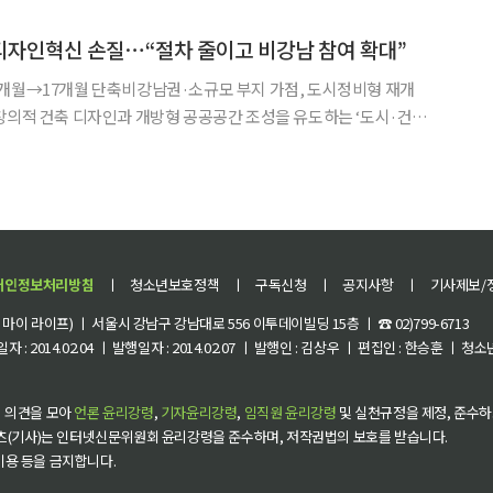
리아 서관 건립사업(강남구 압구정로 343 일원) △압구
디자인혁신 손질⋯“절차 줄이고 비강남 참여 확대”
4개월→17개월 단축비강남권·소규모 부지 가점, 도시정비형 재개
대폭 손질한다. 사업 절차를 간소화해 추진 속도를 높이고 비강남권
대해 서울 전역으로 혁신 디자인 공간을 확산하겠다는 구상이다.
개인정보처리방침
ㅣ
청소년보호정책
ㅣ
구독신청
ㅣ
공지사항
ㅣ
기사제보/
이 라이프) ㅣ 서울시 강남구 강남대로 556 이투데이빌딩 15층 ㅣ ☎ 02)799-6713
 : 2014.02.04 ㅣ 발행일자 : 2014.02.07 ㅣ 발행인 : 김상우 ㅣ 편집인 : 한승훈 ㅣ
 의견을 모아
언론 윤리강령
,
기자윤리강령
,
임직원 윤리강령
및 실천규정을 제정, 준수하
츠(기사)는 인터넷신문위원회 윤리강령을 준수하며, 저작권법의 보호를 받습니다.
 이용 등을 금지합니다.