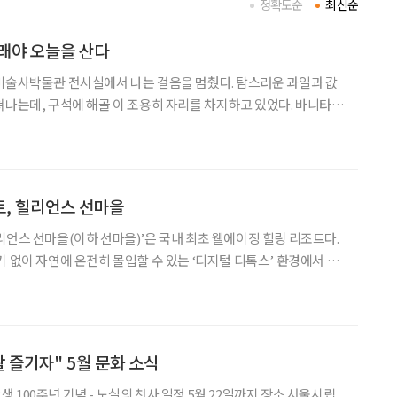
정확도순
최신순
래야 오늘을 산다
미술사박물관 전시실에서 나는 걸음을 멈췄다. 탐스러운 과일과 값
쳐나는데, 구석에 해골 이 조용히 자리를 차지하고 있었다. 바니타스
. 그 그림을 보는 순간 몇 년 전 대한웰다잉협회에서 발표했던 장면이 떠
가운 사람을 불쑥 마주친 것처럼 가슴이 두근거렸다
, 힐리언스 선마을
리언스 선마을(이하 선마을)’은 국내 최초 웰에이징 힐링 리조트다.
기 없이 자연에 온전히 몰입할 수 있는 ‘디지털 디톡스’ 환경에서 수
대 생활 습관을 개선하도록 설계돼 있다. 이는 현대인의 만성 피로
와 스트레스를 근본적으로 회복하는 데 효과적이다. 작은 변화가 시작되는
 즐기자" 5월 문화 소식