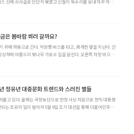
스 산에 쇠사슬로 단단히 묶였고 신들이 독수리를 보내 자꾸 자라
로메테우스는 쪼아대는 부리
이 자신의 몸을 바위 속 깊이 밀어 넣어 마침
머금은 봄바람 쐬러 갈까요?
 위해 하동으로 간다. 악양행 버스를 타고, 화개천 옆을 지난다. 간
상상하며 아름드리 벚나무 가로수 길을 달린다. 오른쪽 차창 밖으로
밭이 봄볕에 반짝거린다. 섬진강가 산비탈에는 야생차밭이 연둣빛
. 걷기 코스 화개시외버스터미널▶시내버스 타고 악양면으로 이
17년 정유년 대중문화 트렌드와 스러진 별들
도 저물고 있다. 올해는 국정농단으로 헌정 사상 처음으로 현직 대통령
되는 초유의 일이 벌어져 5월 9일 조기 대선을 통해 더불어민주당
령에 당선돼 취임하는 등 격변의 한 해였다. 대중문화계 역시 세월호
지 등의 이유로 송강호, 정우성, 김혜수 등 수많은 연