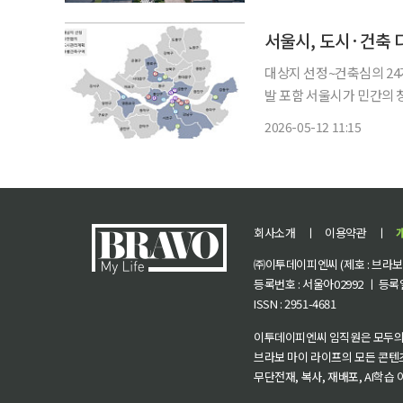
축위원회에서 △압구정 갤러
서울시, 도시·건축 
대상지 선정~건축심의 2
발 포함 서울시가 민간의 창의적 건축 디자인과 개방형 공공공간 조성을 유도하는 ‘도시·건축
디자인 혁신사업’ 제도를 
2026-05-12 11:15
과 소규모 부지 참여를 확
회사소개
ㅣ
이용약관
ㅣ
㈜이투데이피엔씨 (제호 : 브라보 마
등록번호 : 서울아02992 ㅣ 등록일자
ISSN : 2951-4681
이투데이피엔씨 임직원은 모두의
브라보 마이 라이프의 모든 콘텐
무단전재, 복사, 재배포, AI학습