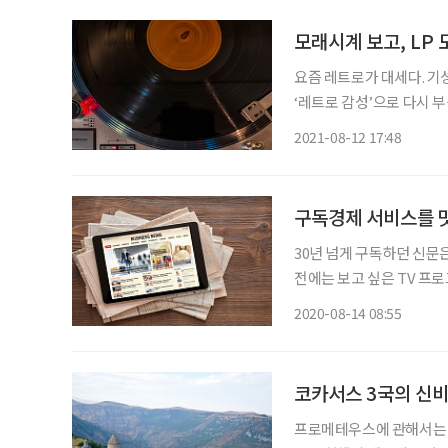
모래시계 보고, LP
요즘 레트로가 대세다. 기
‘레트로 감성’으로 다시 부상하고 있다. 레트로는 과거의 모
돌아가려 하고, 이를 본보
2021-08-12 17:48
스 감염증(코로나19)으로
구독경제 서비스를 
30년 넘게 구독하던 신문
전에는 보고 싶은 TV 프
려가곤 했다. 드라마 ‘모
2020-08-14 08:55
코카서스 3국의 신비
프로메테우스에 관해서는 네