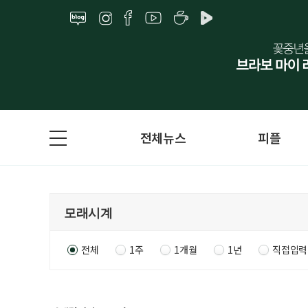
전체뉴스
피플
전체
1주
1개월
1년
직접입력