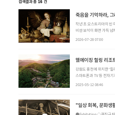
검색결과 총
16
건
죽음을 기억하라, 그
작년 초 오스트리아의 빈 
비싼 보석이 화면 가득 넘
(Vanitas) 정물화였다
2026-07-28 07:00
올랐다. 낯선 도시에서 반
웰에이징 힐링 리조트
강원도 홍천에 위치한 ‘힐
스마트폰과 TV 등 전자기
면·식사·운동·마음관리 4
2025-05-12 08:46
"일상 회복, 문화생활
●Exhibition ◇권진규 탄생 100주년 기념 - 노실의 천사 일정 5월 22일까지 장소 서울시립