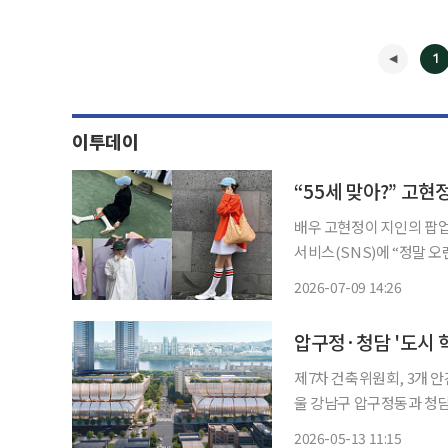
1
이투데이
“55세 맞아?” 고현
배우 고현정이 지인의 팝업 행사장을 찾은
서비스(SNS)에 “정말 
재했다. 공개된 사진 속 고현정은 흰색 미니 원피스에 주황색 셔츠를 레이어드하고 연청색 모
2026-07-09 14:26
자를 매치한 모습이다. 또
◀
압구정·청담 '도시 
제7차 건축위원회, 3개 
울 강남구 압구정동과 청담
과 관광 인프라, 시민 개방공간을 결합
2026-05-13 11:15