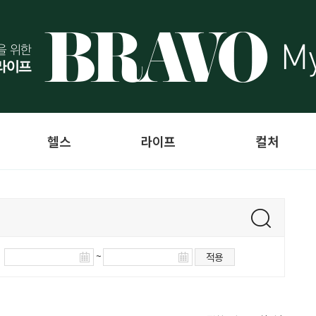
헬스
라이프
컬처
~
적용