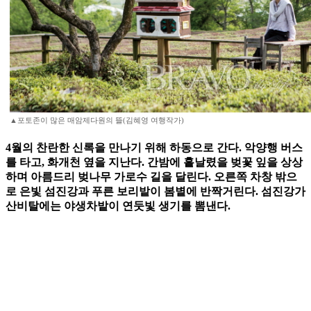
▲포토존이 많은 매암제다원의 뜰(김혜영 여행작가)
4월의 찬란한 신록을 만나기 위해 하동으로 간다. 악양행 버스
를 타고, 화개천 옆을 지난다. 간밤에 흩날렸을 벚꽃 잎을 상상
하며 아름드리 벚나무 가로수 길을 달린다. 오른쪽 차창 밖으
로 은빛 섬진강과 푸른 보리밭이 봄볕에 반짝거린다. 섬진강가
산비탈에는 야생차밭이 연둣빛 생기를 뽐낸다.