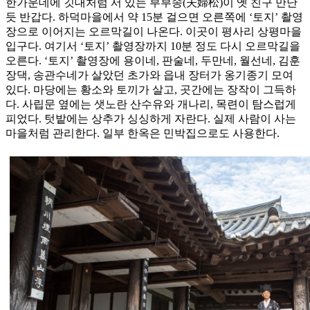
한가운데에 깃대처럼 서 있는 부부송(夫婦松)이 옛 친구 만난
듯 반갑다. 하덕마을에서 약 15분 걸으면 오른쪽에 ‘토지’ 촬영
장으로 이어지는 오르막길이 나온다. 이곳이 ​평사리 상평마을
입구다. 여기서 ‘토지’ 촬영장까지 10분 정도 다시 오르막길을
오른다. ‘토지’ 촬영장에 용이네, 판술네, 두만네, 월선네, 김훈
장댁, 송관수네가 살았던 초가와 읍내 장터가 옹기종기 모여
있다. 마당에는 황소와 토끼가 살고, 곳간에는 장작이 그득하
다. 사립문 옆에는 샛노란 산수유와 개나리, 목련이 탐스럽게
피었다. 텃밭에는 상추가 싱싱하게 자란다. 실제 사람이 사는
마을처럼 관리한다. 일부 한옥은 민박집으로도 사용한다.