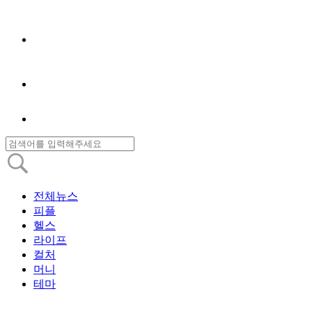
전체뉴스
피플
헬스
라이프
컬처
머니
테마