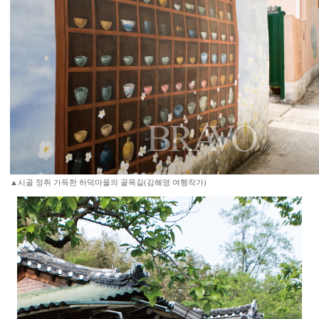
▲시골 정취 가득한 하덕마을의 골목길(김혜영 여행작가)