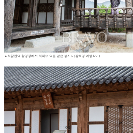
▲최참판댁 촬영장에서 최치수 역을 맡은 봉사자(김혜영 여행작가)