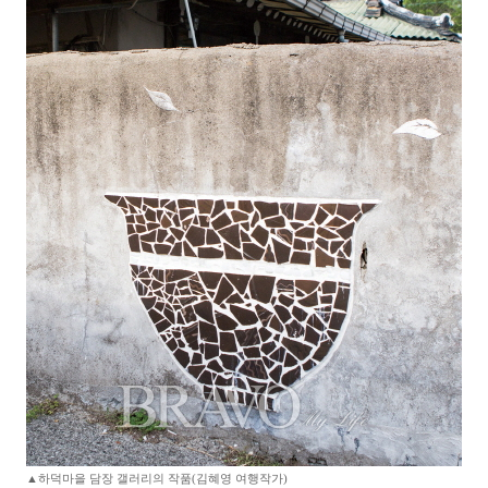
▲하덕마을 담장 갤러리의 작품(김혜영 여행작가)