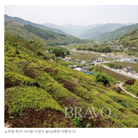
▲하동 화개 산비탈 야생차 밭(김혜영 여행작가)