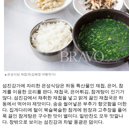
▲은성식당 재첩국(김혜영 여행작가)
섬진강가에 자리한 은성식당은 하동 특산물인 재첩, 은어, 참
게를 이용한 요리를 판다. 재첩국, 은어튀김, 참게탕이 인기가
많다. 섬진강에서 채취한 재첩을 넣고 맑게 끓인 재첩국은 하
동에서 먹어야 제맛이다. 송송 썰어넣은 부추가 향긋함을 더한
다. 집게다리에 털이 북슬북슬한 참게에 된장과 고추장을 풀어
푹 끓인 참게탕은 구수한 맛이 별미다. 밑반찬도 모두 맛깔나
다. 창밖으로 보이는 섬진강과 차밭 풍광은 덤이다.