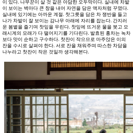
이 있다. 나무꾼이 살 것 같은 아담한 오두막이다. 실내에 차밭
이 보이는 벽마다 큰 창을 내어 자연을 담은 액자처럼 꾸몄다.
실내에 있기에는 아까운 계절. 찻그릇을 담은 차 쟁반을 들고
나가 차밭이 잘 보이는 감나무 아래에 자리를 잡는다. 간지러
운 봄볕을 즐기며 찻잎을 우린다. 찻잎에 뜨거운 물을 붓고 모
래시계의 모래가 다 떨어지기를 기다린다. 발효된 홍차는 녹차
보다 맛이 순하고 구수하다. 찻잔이 작으므로 마주앉은 이의
잔을 수시로 살펴야 한다. 서로 잔을 채워주며 따스한 차담을
나누라고 찻잔이 작은 것일까 생각해본다.