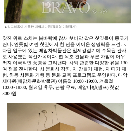
▲싱그러움이 가득한 매암제다원(김혜영 여행작가)
찻잔 위로 스치는 봄바람에 참새 혓바닥 같은 찻잎들이 쫑긋거
린다. 연둣빛 여린 찻잎에서 천 년을 이어온 생명력을 느낀다.
다원 입구에 있는 매암차박물관은 일제강점기에 수목원 관사
로 사용했던 적산가옥이다. 흰 목조 건물과 푸른 차밭이 어우
러져 이국적인 풍경을 그려낸다. 차와 관련한 다양한 유물 130
여 점을 전시한다. 차 문화사 강좌, 차 만들기 체험, 차 따기 체
험, 하동 차문화 기행 등 문화 교육 프로그램도 운영한다. 매암
제다원(매암차문화박물관) 여름철 10:00~19:00, 겨울철
10:00~18:00, 월요일 휴무, 관람 무료, 매암다방(셀프) 찻값
3000원.