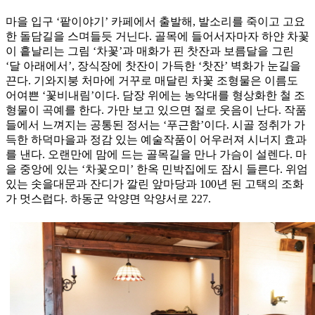
마을 입구 ‘팥이야기’ 카페에서 출발해, 발소리를 죽이고 고요
한 돌담길을 스며들듯 거닌다. 골목에 들어서자마자 하얀 차꽃
이 흩날리는 그림 ‘차꽃’과 매화가 핀 찻잔과 보름달을 그린
‘달 아래에서’, 장식장에 찻잔이 가득한 ‘찻잔’ 벽화가 눈길을
끈다. 기와지붕 처마에 거꾸로 매달린 차꽃 조형물은 이름도
어여쁜 ‘꽃비내림’이다. 담장 위에는 농악대를 형상화한 철 조
형물이 곡예를 한다. 가만 보고 있으면 절로 웃음이 난다. 작품
들에서 느껴지는 공통된 정서는 ‘푸근함’이다. 시골 정취가 가
득한 하덕마을과 정감 있는 예술작품이 어우러져 시너지 효과
를 낸다. 오랜만에 맘에 드는 골목길을 만나 가슴이 설렌다. 마
을 중앙에 있는 ‘차꽃오미’ 한옥 민박집에도 잠시 들른다. 위엄
있는 솟을대문과 잔디가 깔린 앞마당과 100년 된 고택의 조화
가 멋스럽다. 하동군 악양면 악양서로 227.