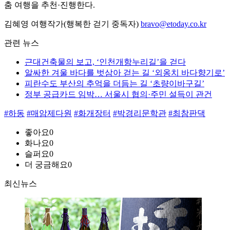
춤 여행을 추천·진행한다.
김혜영 여행작가(행복한 걷기 중독자)
bravo@etoday.co.kr
관련 뉴스
근대건축물의 보고, ‘인천개항누리길’을 걷다
알싸한 겨울 바다를 벗삼아 걷는 길 ‘외옹치 바다향기로’
피란수도 부산의 추억을 더듬는 길 ‘초량이바구길’
정부 공급카드 임박… 서울시 협의·주민 설득이 관건
#하동
#매암제다원
#화개장터
#박경리문학관
#최참판댁
좋아요
0
화나요
0
슬퍼요
0
더 궁금해요
0
최신뉴스