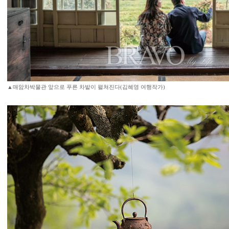
▲매암차박물관 앞으로 푸른 차밭이 펼쳐진다(김혜영 여행작가)