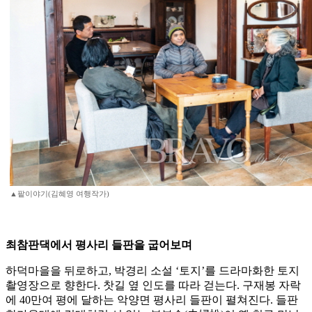
▲팥이야기(김혜영 여행작가)
최참판댁에서 평사리 들판을 굽어보며
하덕마을을 뒤로하고, 박경리 소설 ‘토지’를 드라마화한 토지
촬영장으로 향한다. 찻길 옆 인도를 따라 걷는다. 구재봉 자락
에 40만여 평에 달하는 악양면 평사리 들판이 펼쳐진다. 들판