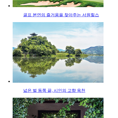
골프 본연의 즐거움을 찾아주는 서원힐스
넓은 벌 동쪽 끝, 시인의 고향 옥천