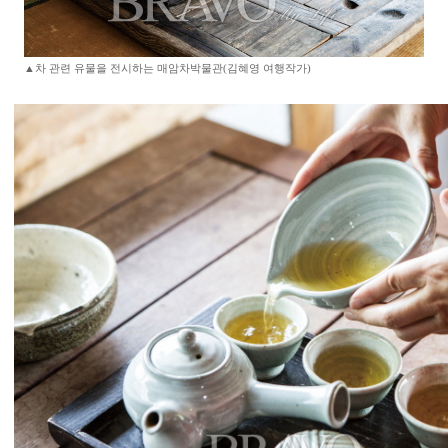
▲차 관련 유물을 전시하는 매암차박물관(김혜영 여행작가)