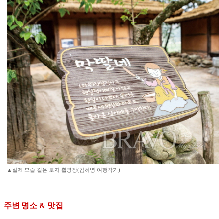
▲실제 모습 같은 토지 촬영장(김혜영 여행작가)
주변 명소 & 맛집