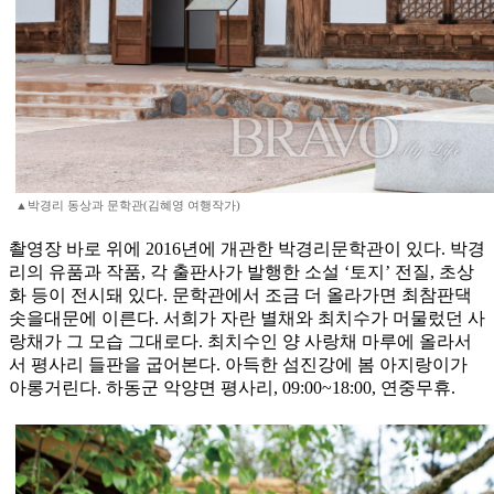
▲박경리 동상과 문학관(김혜영 여행작가)
촬영장 바로 위에 2016년에 개관한 박경리문학관이 있다. 박경
리의 유품과 작품, 각 출판사가 발행한 소설 ‘토지’ 전질, 초상
화 등이 전시돼 있다. 문학관에서 조금 더 올라가면 최참판댁
솟을대문에 이른다. 서희가 자란 별채와 최치수가 머물렀던 사
랑채가 그 모습 그대로다. 최치수인 양 사랑채 마루에 올라서
서 평사리 들판을 굽어본다. 아득한 섬진강에 봄 아지랑이가
아롱거린다. 하동군 악양면 평사리, 09:00~18:00, 연중무휴.