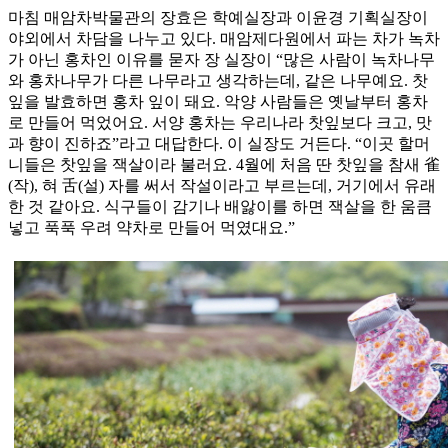
마침 매암차박물관의 장효은 학예실장과 이윤경 기획실장이
야외에서 차담을 나누고 있다. 매암제다원에서 파는 차가 녹차
가 아닌 홍차인 이유를 묻자 장 실장이 “많은 사람이 녹차나무
와 홍차나무가 다른 나무라고 생각하는데, 같은 나무예요. 찻
잎을 발효하면 홍차 잎이 돼요. 악양 사람들은 옛날부터 홍차
로 만들어 먹었어요. 서양 홍차는 우리나라 찻잎보다 크고, 맛
과 향이 진하죠”라고 대답한다. 이 실장도 거든다. “이곳 할머
니들은 찻잎을 잭살이라 불러요. 4월에 처음 딴 찻잎을 참새 雀
(작), 혀 舌(설) 자를 써서 작설이라고 부르는데, 거기에서 유래
한 것 같아요. 식구들이 감기나 배앓이를 하면 잭살을 한 움큼
넣고 푹푹 우려 약차로 만들어 먹였대요.”