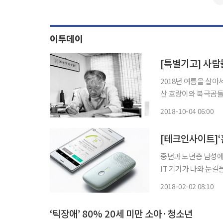
이투데이
[특별기고] 사람
2018년 여름을 살아
산 호랑이와 북극곰들
방에서 더위를 이기지 
2018-10-04 06:00
은 오피스텔 맨 꼭대기
중년과 노년층 남성에
IT 기기가 나와 눈길을 끌고 있다. 일본 코니카미놀타는 이
측정할 수 있는 제품
2018-02-02 08:10
이 소개했다. 몸 냄새
‘틱장애’ 80% 20세 미만 소아·청소년