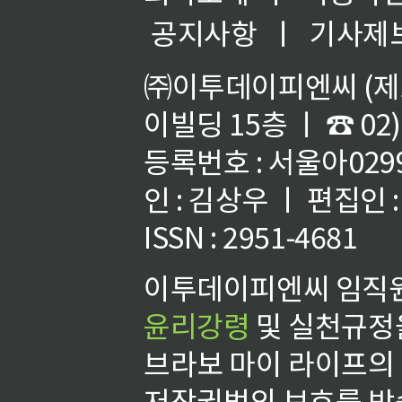
공지사항
ㅣ
기사제
㈜이투데이피엔씨 (제호
이빌딩 15층 ㅣ ☎ 02)
등록번호 : 서울아02992
인 : 김상우 ㅣ 편집인
ISSN : 2951-4681
이투데이피엔씨 임직원
윤리강령
및 실천규정을
브라보 마이 라이프의
저작권법의 보호를 받