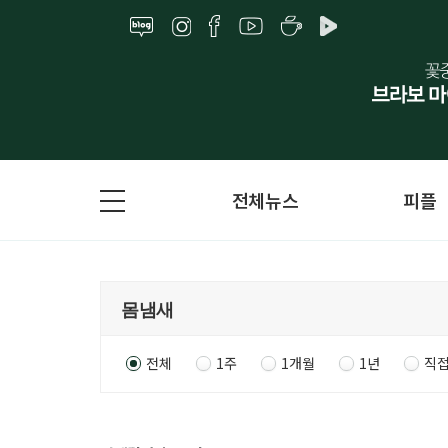
전체뉴스
피플
전체
1주
1개월
1년
직