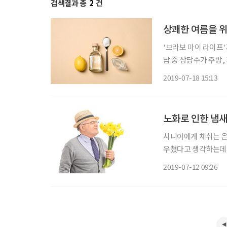
검색결과 총
2
건
상쾌한 여름을 위
'브라보 마이 라이프'가 진행한 냄새에 관한 설문조사에서 ‘여름
답 중 상당수가 주방,
는 제품은 시중에서 
2019-07-18 15:13
검출됐다는 소식에 우려
노화로 인한 냄새
시니어에게 체취는 은
우쳤다고 생각하는데,
게도 스스로 자신의 
2019-07-12 09:26
화시킬 뿐이다. 손주