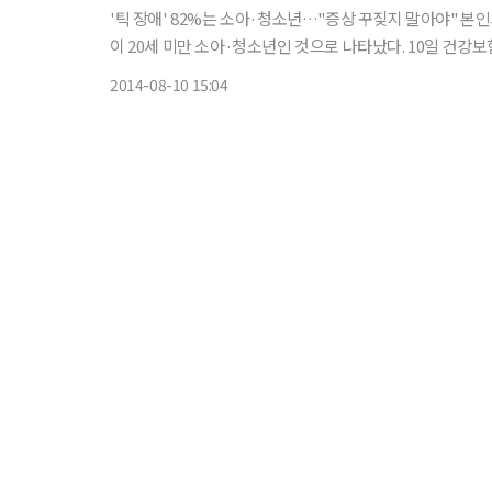
'틱 장애' 82%는 소아·청소년…"증상 꾸짖지 말아야" 본
이 20세 미만 소아·청소년인 것으로 나타났다. 10일 건강보험심사평가원에 따르면 '틱 장애'로 진료받은 사람은 2009년 1만6000
명에서 지난해 1만7000 명으로 연평균 1.9% 소폭 늘었다
2014-08-10 15:04