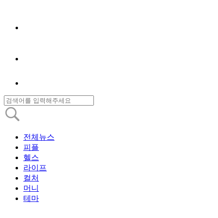
전체뉴스
피플
헬스
라이프
컬처
머니
테마