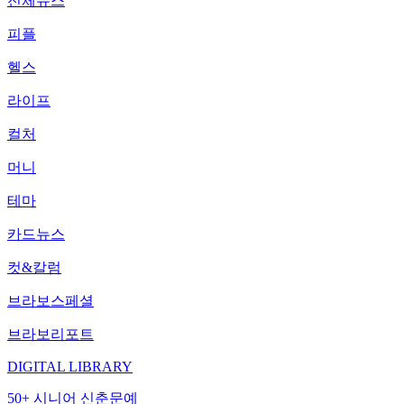
전체뉴스
피플
헬스
라이프
컬처
머니
테마
카드뉴스
컷&칼럼
브라보스페셜
브라보리포트
DIGITAL LIBRARY
50+ 시니어 신춘문예