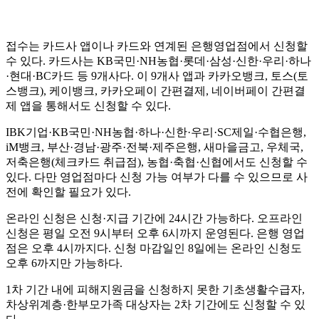
접수는 카드사 앱이나 카드와 연계된 은행영업점에서 신청할
수 있다. 카드사는 KB국민·NH농협·롯데·삼성·신한·우리·하나
·현대·BC카드 등 9개사다. 이 9개사 앱과 카카오뱅크, 토스(토
스뱅크), 케이뱅크, 카카오페이 간편결제, 네이버페이 간편결
제 앱을 통해서도 신청할 수 있다.
IBK기업·KB국민·NH농협·하나·신한·우리·SC제일·수협은행,
iM뱅크, 부산·경남·광주·전북·제주은행, 새마을금고, 우체국,
저축은행(체크카드 취급점), 농협·축협·신협에서도 신청할 수
있다. 다만 영업점마다 신청 가능 여부가 다를 수 있으므로 사
전에 확인할 필요가 있다.
온라인 신청은 신청·지급 기간에 24시간 가능하다. 오프라인
신청은 평일 오전 9시부터 오후 6시까지 운영된다. 은행 영업
점은 오후 4시까지다. 신청 마감일인 8일에는 온라인 신청도
오후 6까지만 가능하다.
1차 기간 내에 피해지원금을 신청하지 못한 기초생활수급자,
차상위계층·한부모가족 대상자는 2차 기간에도 신청할 수 있