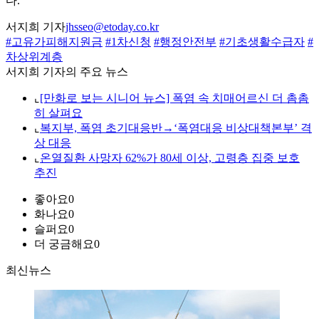
다.
서지희 기자
jhsseo@etoday.co.kr
#고유가피해지원금
#1차신청
#행정안전부
#기초생활수급자
#
차상위계층
서지희 기자의 주요 뉴스
⌞
[만화로 보는 시니어 뉴스] 폭염 속 치매어르신 더 촘촘
히 살펴요
⌞
복지부, 폭염 초기대응반→‘폭염대응 비상대책본부’ 격
상 대응
⌞
온열질환 사망자 62%가 80세 이상, 고령층 집중 보호
추진
좋아요
0
화나요
0
슬퍼요
0
더 궁금해요
0
최신뉴스