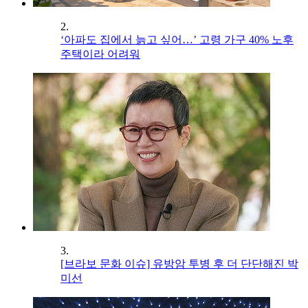
2.
‘아파도 집에서 늙고 싶어…’ 고령 가구 40% 노후
주택이라 어려워
3.
[브라보 문화 이슈] 유방암 투병 후 더 단단해진 박
미선