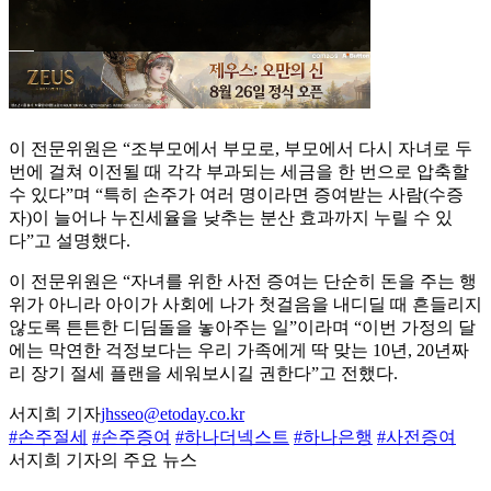
이 전문위원은 “조부모에서 부모로, 부모에서 다시 자녀로 두
번에 걸쳐 이전될 때 각각 부과되는 세금을 한 번으로 압축할
수 있다”며 “특히 손주가 여러 명이라면 증여받는 사람(수증
자)이 늘어나 누진세율을 낮추는 분산 효과까지 누릴 수 있
다”고 설명했다.
이 전문위원은 “자녀를 위한 사전 증여는 단순히 돈을 주는 행
위가 아니라 아이가 사회에 나가 첫걸음을 내디딜 때 흔들리지
않도록 튼튼한 디딤돌을 놓아주는 일”이라며 “이번 가정의 달
에는 막연한 걱정보다는 우리 가족에게 딱 맞는 10년, 20년짜
리 장기 절세 플랜을 세워보시길 권한다”고 전했다.
서지희 기자
jhsseo@etoday.co.kr
#손주절세
#손주증여
#하나더넥스트
#하나은행
#사전증여
서지희 기자의 주요 뉴스