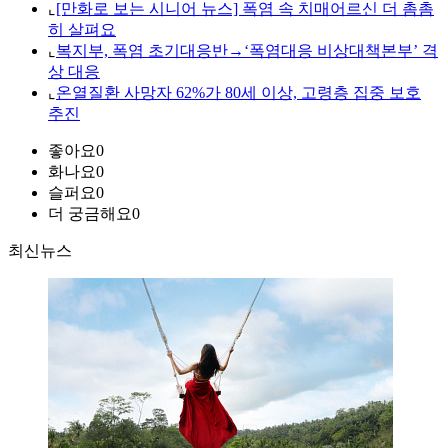
⌞
[만화로 보는 시니어 뉴스] 폭염 속 치매어르신 더 촘촘
히 살펴요
⌞
복지부, 폭염 초기대응반→‘폭염대응 비상대책본부’ 격
상 대응
⌞
온열질환 사망자 62%가 80세 이상, 고령층 집중 보호
추진
좋아요
0
화나요
0
슬퍼요
0
더 궁금해요
0
최신뉴스