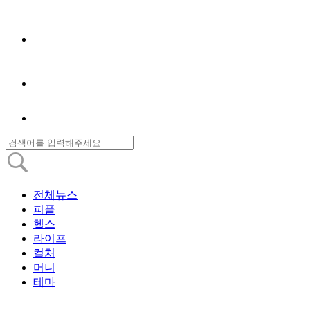
전체뉴스
피플
헬스
라이프
컬처
머니
테마