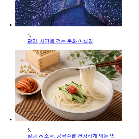
4.
광명, 시간을 걷는 문화 마실길
5.
설탕 vs 소금, 콩국수를 건강하게 먹는 법