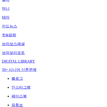
머니
테마
카드뉴스
컷&칼럼
브라보스페셜
브라보리포트
DIGITAL LIBRARY
50+ 시니어 신춘문예
블로그
인스타그램
페이스북
유튜브