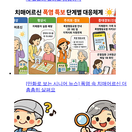
[만화로 보는 시니어 뉴스] 폭염 속 치매어르신 더
촘촘히 살펴요