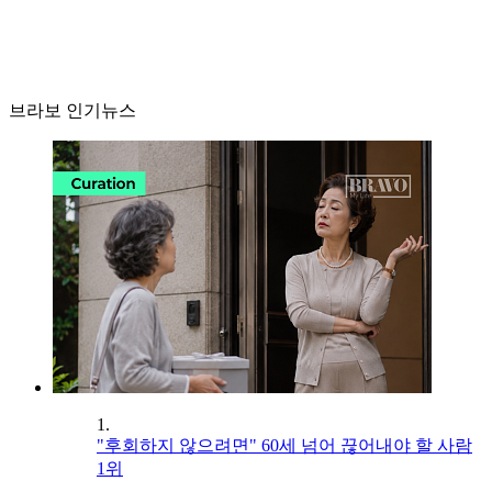
브라보 인기뉴스
1.
"후회하지 않으려면" 60세 넘어 끊어내야 할 사람
1위