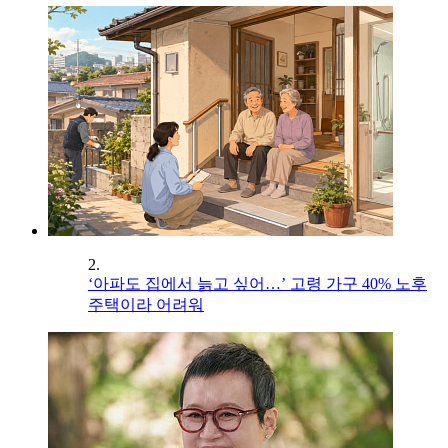
2.
‘아파도 집에서 늙고 싶어…’ 고령 가구 40% 노후
주택이라 어려워