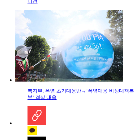
미선
복지부, 폭염 초기대응반→‘폭염대응 비상대책본
부’ 격상 대응