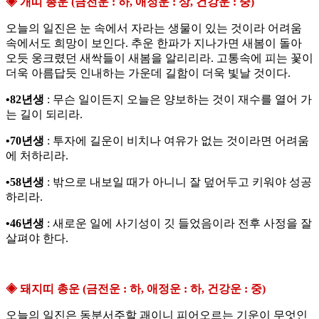
◈ 개띠 총운 (금전운 : 하, 애정운 : 상, 건강운 : 중)
오늘의 일진은 눈 속에서 자라는 생물이 있는 것이라 어려움
속에서도 희망이 보인다. 추운 한파가 지나가면 새봄이 돌아
오듯 웅크렸던 새싹들이 새봄을 알리리라. 고통속에 피는 꽃이
더욱 아름답듯 인내하는 가운데 길함이 더욱 빛날 것이다.
•82년생
: 무슨 일이든지 오늘은 양보하는 것이 재수를 열어 가
는 길이 되리라.
•70년생
: 투자에 길운이 비치나 여유가 없는 것이라면 어려움
에 처하리라.
•58년생
: 밖으로 내보일 때가 아니니 잘 덮어두고 키워야 성공
하리라.
•46년생
: 새로운 일에 사기성이 깃 들었음이라 전후 사정을 잘
살펴야 한다.
◈ 돼지띠 총운 (금전운 : 하, 애정운 : 하, 건강운 : 중)
오늘의 일진은 동분서주할 괘이니 피어오르는 기운이 무엇인