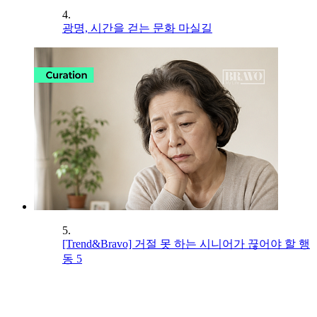
4.
광명, 시간을 걷는 문화 마실길
5.
[Trend&Bravo] 거절 못 하는 시니어가 끊어야 할 행
동 5