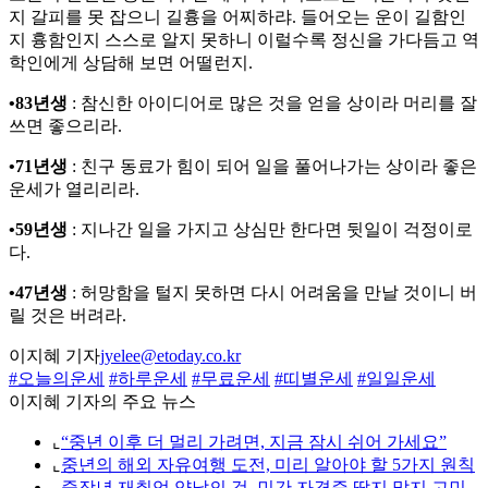
지 갈피를 못 잡으니 길흉을 어찌하랴. 들어오는 운이 길함인
지 흉함인지 스스로 알지 못하니 이럴수록 정신을 가다듬고 역
학인에게 상담해 보면 어떨런지.
•83년생
: 참신한 아이디어로 많은 것을 얻을 상이라 머리를 잘
쓰면 좋으리라.
•71년생
: 친구 동료가 힘이 되어 일을 풀어나가는 상이라 좋은
운세가 열리리라.
•59년생
: 지나간 일을 가지고 상심만 한다면 뒷일이 걱정이로
다.
•47년생
: 허망함을 털지 못하면 다시 어려움을 만날 것이니 버
릴 것은 버려라.
이지혜 기자
jyelee@etoday.co.kr
#오늘의운세
#하루운세
#무료운세
#띠별운세
#일일운세
이지혜 기자의 주요 뉴스
⌞
“중년 이후 더 멀리 가려면, 지금 잠시 쉬어 가세요”
⌞
중년의 해외 자유여행 도전, 미리 알아야 할 5가지 원칙
⌞
중장년 재취업 양날의 검, 민간 자격증 딸지 말지 고민