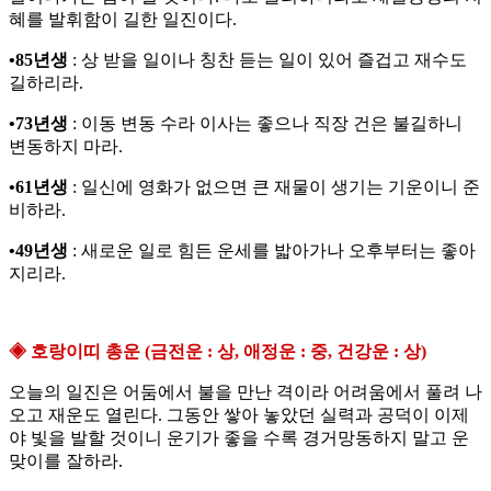
혜를 발휘함이 길한 일진이다.
•85년생
: 상 받을 일이나 칭찬 듣는 일이 있어 즐겁고 재수도
길하리라.
•73년생
: 이동 변동 수라 이사는 좋으나 직장 건은 불길하니
변동하지 마라.
•61년생
: 일신에 영화가 없으면 큰 재물이 생기는 기운이니 준
비하라.
•49년생
: 새로운 일로 힘든 운세를 밟아가나 오후부터는 좋아
지리라.
◈ 호랑이띠 총운 (금전운 : 상, 애정운 : 중, 건강운 : 상)
오늘의 일진은 어둠에서 불을 만난 격이라 어려움에서 풀려 나
오고 재운도 열린다. 그동안 쌓아 놓았던 실력과 공덕이 이제
야 빛을 발할 것이니 운기가 좋을 수록 경거망동하지 말고 운
맞이를 잘하라.