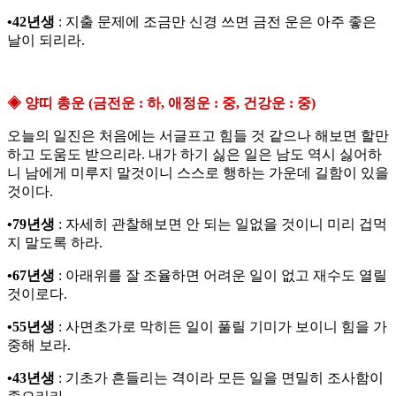
•42년생
: 지출 문제에 조금만 신경 쓰면 금전 운은 아주 좋은
날이 되리라.
◈ 양띠 총운 (금전운 : 하, 애정운 : 중, 건강운 : 중)
오늘의 일진은 처음에는 서글프고 힘들 것 같으나 해보면 할만
하고 도움도 받으리라. 내가 하기 싫은 일은 남도 역시 싫어하
니 남에게 미루지 말것이니 스스로 행하는 가운데 길함이 있을
것이다.
•79년생
: 자세히 관찰해보면 안 되는 일없을 것이니 미리 겁먹
지 말도록 하라.
•67년생
: 아래위를 잘 조율하면 어려운 일이 없고 재수도 열릴
것이로다.
•55년생
: 사면초가로 막히든 일이 풀릴 기미가 보이니 힘을 가
중해 보라.
•43년생
: 기초가 흔들리는 격이라 모든 일을 면밀히 조사함이