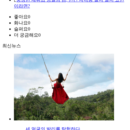
이라면?
좋아요
0
화나요
0
슬퍼요
0
더 궁금해요
0
최신뉴스
세 얼굴의 발리를 탐험하다