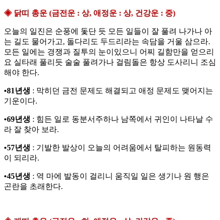
◈ 닭띠 총운 (금전운 : 상, 애정운 : 상, 건강운 : 중)
오늘의 일진은 순풍에 돛단 듯 모든 일들이 잘 풀려 나가나 아
는 길도 물어가고, 돌다리도 두드리라는 속담을 거울 삼으라.
모든 일에는 경쟁과 질투의 눈이있으니 어찌 길함만을 얻으리
요 실타래 풀리듯 술술 풀려가나 걸림돌은 항상 도사리니 조심
해야 한다.
•81년생
: 막히던 금전 문제도 해결되고 애정 문제도 맺어지는
기운이다.
•69년생
: 힘든 일로 동분서주하나 남쪽에서 귀인이 나타날 수
라 잘 찾아 보라.
•57년생
: 기발한 발상이 오늘의 어려움에서 탈피하는 원동력
이 되리라.
•45년생
: 역 마에 발동이 걸리니 움직일 일은 생기나 원 행은
곤란을 초래한다.