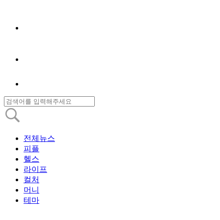
전체뉴스
피플
헬스
라이프
컬처
머니
테마