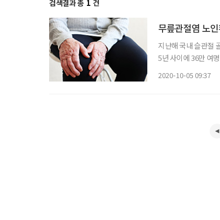
검색결과 총
1
건
무릎관절염 노인환
지난해 국내 슬관절 골관
5년 사이에 36만 
러싼 연골의 소실과 
2020-10-05 09:37