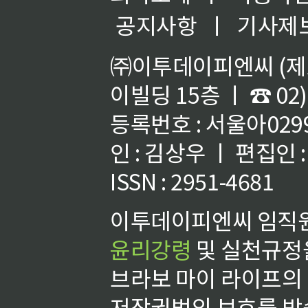
공지사항
ㅣ
기사제
㈜이투데이피엔씨 (제호
이빌딩 15층 ㅣ ☎ 02)
등록번호 : 서울아02992
인 : 김상우 ㅣ 편집인
ISSN : 2951-4681
이투데이피엔씨 임직원
윤리강령
및 실천규정을
브라보 마이 라이프의
저작권법의 보호를 받