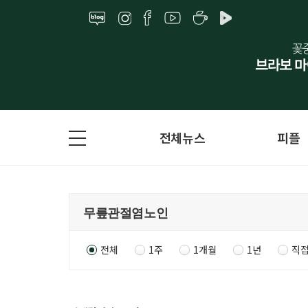
전체뉴스
피플
전체
1주
1개월
1년
직