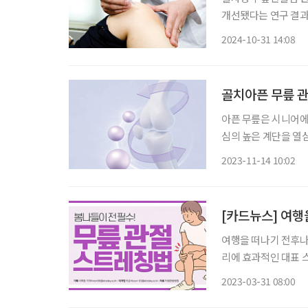
개선됐다는 연구 결과가 나왔다. 무릎관절염은 만성적인 통증
을 크게 저하시키는 
2024-10-31 14:08
시키는 외상, 질병, 
골치아픈 무릎 관
아픈 무릎은 시니어에
심의 높은 계단을 열
고통받고 있는 시니어
2023-11-14 10:02
르면, 2019년 기준
[카드뉴스] 여행
여행을 떠나기 전후나 여
리에 효과적인 대표 스트레칭 법 두 
과 인대를 풀어주고 전신에 힘
2023-03-31 08:00
있으므로 여행