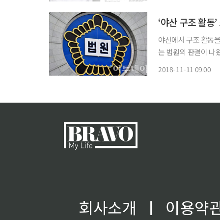
행 원인 없이 관절의
‘야산 구조 활동
야산에서 구조 활동을
는 법원의 판결이 나왔다. 서울행정법원 행정1단독 하석찬 판사는 소방공무원 
원연금공단을 상대로 
2018-11-11 09:00
11일 밝
회사소개
ㅣ
이용약