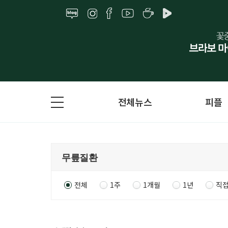
전체뉴스
피플
전체
1주
1개월
1년
직