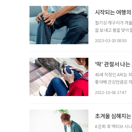
시작되는 여행의 
절기상 개구리가 겨울
을 보내고 봄을 맞이
서 몰려온 봄나들이 여
2023-03-20 08:50
관광 트렌드 전망’ 보
‘딱’ 관절서 나
45세 직장인 A씨는 
좋아해 건강만큼은 자
신호가 아닐까 걱정되기 때문이다. 척추, 관절 환자를 
2022-10-06 17:47
을 움직일 때 나는 
초겨울 심해지는 
# 은퇴 후 액티브 시