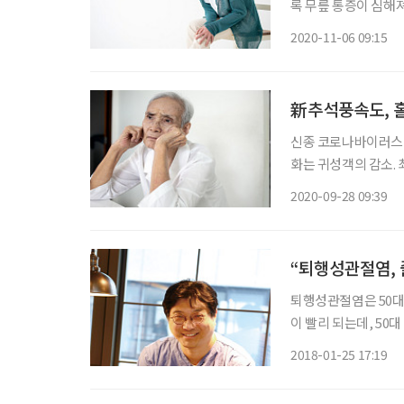
록 무릎 통증이 심해
해서인지 3년 전 발
2020-11-06 09:15
지경이다. 가
新추석풍속도, 홀
신종 코로나바이러스 
화는 귀성객의 감소.
고속도로 일평균 이동량
2020-09-28 09:39
않거나 미정인 이유에 
“퇴행성관절염,
퇴행성관절염은 50대가
이 빨리 되는데, 50
다리는 퇴행성관절염에
2018-01-25 17:19
줄기세포를 통한 비절