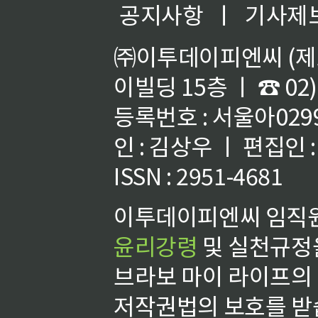
공지사항
ㅣ
기사제
㈜이투데이피엔씨 (제호
이빌딩 15층 ㅣ ☎ 02)
등록번호 : 서울아02992
인 : 김상우 ㅣ 편집인
ISSN : 2951-4681
이투데이피엔씨 임직원
윤리강령
및 실천규정을
브라보 마이 라이프의
저작권법의 보호를 받