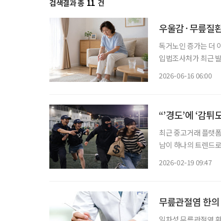
검색결과 총
11
건
우울감·무릎질환 
독거노인 증가는 더 
입법조사처가 최근 발
제’ 보고서에 따르면 20
2026-06-16 06:00
“’경도’에 ‘감튀
최근 중고거래 플랫폼
남이 하나의 트렌드로 
도)’과 감자튀김을 함께 즐기는 ‘감튀
2026-02-19 09:47
서 누구나 즐길 수 
무릎관절염 한의 
일차성 무릎관절염 환