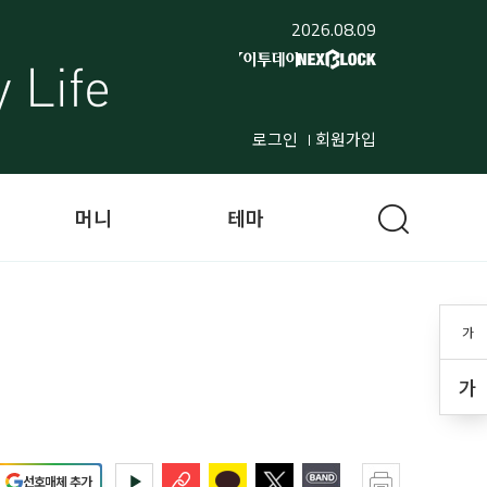
2026.08.09
로그인
회원가입
머니
테마
가
가
선호매체 추가