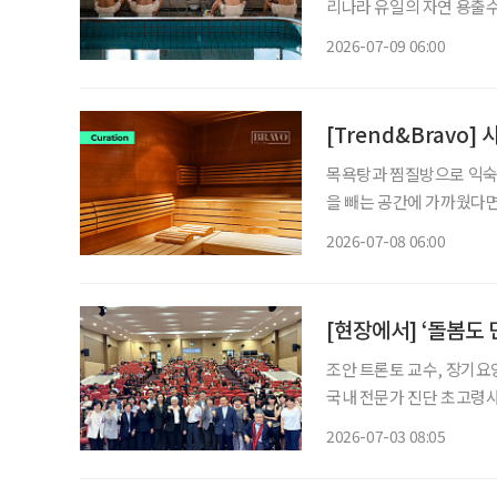
리나라 유일의 자연 용출수
고 욕장을 찾은 어르신들이
2026-07-09 06:00
와 셀럽, 전시가 모인 행
[Trend&Bravo
목욕탕과 찜질방으로 익숙했
을 빼는 공간에 가까웠다면
간으로 의미가 넓어지고 있다. 사우나를 즐기는 방식이 다양해지면서 낯선 용어도
2026-07-08 06:00
닝 후 사우나를 즐기는 ‘사
[현장에서] ‘돌봄도
조안 트론토 교수, 장기요양·통합돌봄 한국
국내 전문가 진단 초고령사회에 접어든 한국에서 돌봄을 개인이나 가족의 부담이 아닌 사회
가 함께 책임져야 할 공적 과제로 바라보는 
2026-07-03 08:05
‘돌봄민주주의(Caring De