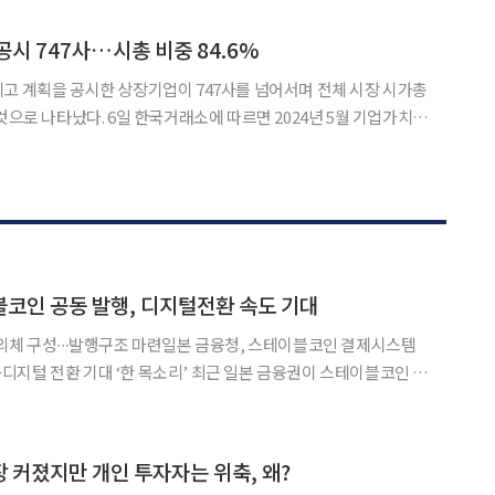
 사업 중 하나다. 현대엔지니어링의 안전·품질 우수 협력사에 재직 중
공시 747사…시총 비중 84.6%
고 계획을 공시한 상장기업이 747사를 넘어서며 전체 시장 시가총
래소에 따르면 2024년 5월 기업가치
한 이후 올해 7월까지 총 747사(코스피 348사, 코스닥 399사)가
 등으로 상장폐지된 HD현대미포, HD현대인프
블코인 공동 발행, 디지털전환 속도 기대
의체 구성∙∙∙발행구조 마련일본 금융청, 스테이블코인 결제시스템
‘한 목소리’ 최근 일본 금융권이 스테이블코인 발
산 제도화를 위한 움직임이 가시화됐다. 그동안 일본은 현금 사용
 언급됐던 만큼, 일본 결제 시장 내 디지털 전환에 속도가 붙
 커졌지만 개인 투자자는 위축, 왜?