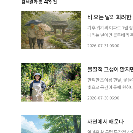
검색결과 총
479
건
비 오는 날의 화려한
기후 위기의 여파로 7월 
내리는 날이면 블루베리 주인장과 함
일·일요일이 쉬는 날이란 생
2026-07-31 06:00
휴일이 됐다. 물론 비도 비
물질적 고생이 많지만
한적한 초여름 한낮, 꽃들
빛으로 공간이 통째 환하다
한 생기가 가득한 정원이다
2026-07-30 06:00
자연에서 배운다
열아홉 살 무렵 무작정 산