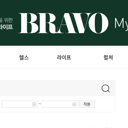
헬스
라이프
컬처
~
적용