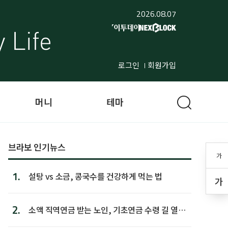
2026.08.07
로그인
회원가입
머니
테마
브라보 인기뉴스
가
1.
설탕 vs 소금, 콩국수를 건강하게 먹는 법
가
2.
소액 직역연금 받는 노인, 기초연금 수령 길 열린
다