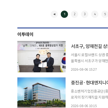
1
2
3
4
5
이투데이
서초구, 양재천길 상
서울시 로컬브랜드 상권 중
울특별시 서초구가 양재천길
정했다고 6일 밝혔다. 골목형상점가는 업종과 관계없이 2000㎡ 이내에 소상공인이 운영하는
2026-08-06 15:27
점포가 15개 이상 밀집한
◀
중진공·현대엔지니어
중소벤처기업진흥공단(중진
로자의 장기재직을 지원하는
다. 산업안전·품질 중점지원 협업형 공제는 양측이 체결한 업무협약을 바탕으로 추진하는 것
2026-08-06 10:15