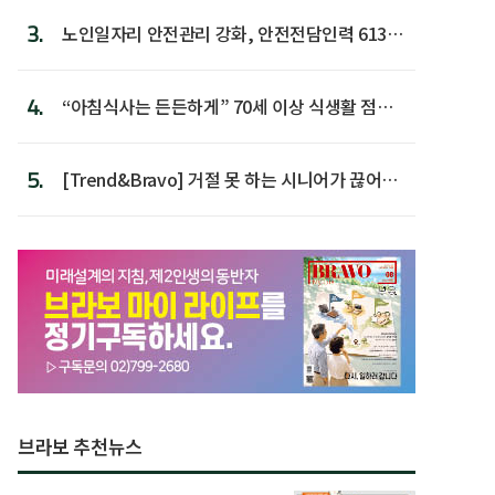
3.
노인일자리 안전관리 강화, 안전전담인력 613명
첫 배치
4.
“아침식사는 든든하게” 70세 이상 식생활 점수
가장 높아
5.
[Trend&Bravo] 거절 못 하는 시니어가 끊어야
할 행동 5
브라보 추천뉴스