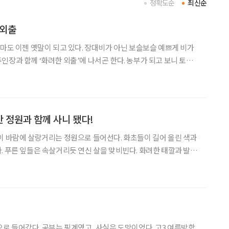
정확도순
최신순
 외출
장마도 이젠 옛말이 되고 있다. 장대비가 아닌 보슬보슬 예쁘게 비가
께 ‘화려한 외출’에 나서곤 한다. 농부가 되고 보니 토요
각은 사라진 대신, ‘비 오는 날=농장에 출근(?)하지 않는 날’이 곧
 나름이다. 기다리던 단비가 내
 정원과 함께 사니 됐다!
이 바람에 살랑거리는 정원으로 들어선다. 화초들이 길어 올린 색과
. 푸른 잎들은 속살거리듯 연신 살을 맞비빈다. 화려한 태깔과 발랄
. 보은군 내속리면 법주사 초입의 명물 ‘속리산 정이품송’ 근처에
있다. 귀촌인 정혜린(57, ‘수풀리에’ 대표)이 가꾼 정원이다. 정혜
으로 들어갔다. 공부는 핑계였고, 사실은 도망이었다. 고3 여름방학