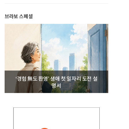
발간
브라보 스페셜
‘경험 無도 환영’ 생애 첫 일자리 도전 설
명서