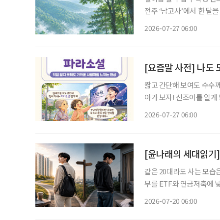
전주 ‘남고사’에서 한 달을
스레 그리로 향했다. 그런
2026-07-27 06:00
하려 하지도 않았다. 그냥
[요즘말 사전] 나도 
짧고 간단해 보여도 수수께
아가 보자! 신조어를 알게
은 기운이 더해진다. 트로트 프로그램에서 본 가수를 응원하게 되고, 밤마다 AI와 대화를 나누
2026-07-27 06:00
다 보면 어느새 친구처럼 느
[윤나래의 세대읽기] 
같은 20대라도 사는 모습
부를 ETF와 연금저축에 넣
쪽은 월세와 생활비를 내고 
2026-07-20 06:00
이 없다. SNS에서는 해