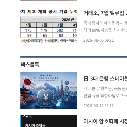
으로 ‘상생 협력형 공제’
인
거래소, 7월 밸류업 
국내 증시에서 기업가치 제
액의 80% 이상을 차지한 것으로 나타났다. 6일 한국거
제고 계획 공시 제도를 시행
2026-08-06 09:21
본공시를 제출했다. 합병
넥스블록
日 3대 은행 스테이
각 그룹 은행부문, 공동협
편입 규정 확정아날로그→디지털 전환 기대 
행 계획을 공개하며 가상자
2026-06-12 11:12
이 여전히 지배적인 나라로
아시아 암호화폐 시장