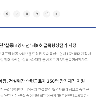
6
7
8
9
10
권 ‘살롱in양재천’ 제8호 골목형상점가 지정
 대표적 성공 사례브랜드 상권 지속 육성…연내 12개 확대 계획 서
 일대 상권인 ‘살롱in양재천’을 서초구 제8호 골목형상점가로 지
 곳을 지정해 전통시장에 준하는 지원을 받을 수 있도록
▶
링, 건설현장 숙련근로자 250명 장기재직 지원
공)은 현대엔지니어링과 건설 분야 협력사를 대상으로 숙련 근
 ‘산업안전·품질 중점지원 협업형 공제’를 추진한다고 6일 밝혔