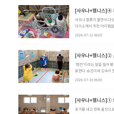
[사우나+웰니스]④ 
사우나 열풍이 불면서 다양
다이소에서 추천 아이템을
와 목욕시간을 셀프케어의 시간으로 활용하
2026-07-12 06:00
전후의 감각을 세밀하게 나
[사우나+웰니스]② 
‘잼컨’이라는 말을 들어 
표한다. 송은이와 김숙이 진
너’의 추천 사우나 장소와
2026-07-10 06:00
[사우나+웰니스]① 
휴가를 내고 경북 울진으로