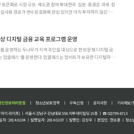
산 토큰화로 시장 규모·제도권 참여 확대한국·일본·홍콩은 과세·접
·실사용 경로가 변수암호화폐 관심 있지만 아직 투자하지 않은 ‘크
입과 제도권 편입으로
자자 중심의 리테일 시장은 오히려 위축되고 있다는 분석이
대상 디지털 금융 교육 프로그램 운영
를 운영하는 두나무가 지역 주민을 대상으로 한 방문형 디지털 금
한다. 업클래스는 업비트가 보유한 디지털자산
 바탕으로 구성한 세대별 맞춤형 디지털 금융 교육 프로그램이다.
비전, 환경재단 등 비영리기관과 NH투자증권·IBK투자증권·신한
개인정보처리방침
ㅣ
청소년보호정책
ㅣ
구독신청
ㅣ
공지사항
ㅣ
기사제보/
이 라이프) ㅣ 서울시 강남구 강남대로 556 이투데이빌딩 15층 ㅣ ☎ 02)799-6713
 : 2014.02.04 ㅣ 발행일자 : 2014.02.07 ㅣ 발행인 : 김상우 ㅣ 편집인 : 한승훈 ㅣ