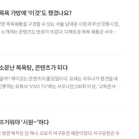
목욕 가방에 ‘이것’도 챙겼나요?
한 목욕용품을 구경할 수 있는 서울 남대문 시장과 부산 깡통시장,
 소개하는 콘텐츠도 반응이 뜨겁다. 다채로운 목욕 용품은 사우나
도록 돕는다. 사우나를 즐기는 젊은 세대는 목욕
눈다. 들어가기 전에는 몸을 이완하고, 땀을 낸 뒤에는
소문난 목욕탕, 콘텐츠가 되다
봤을까? 재미있는 콘텐츠의 줄임말이다. 요새는 사우나가 잼컨을 대
행하는 유튜브 ‘VIVO TV’에는 사우나만 100회 이상, ‘고독한사우
 이용 팁을 소개해 화제를 모았다. 뜨끈한 열기 가득한 사우나와 목
욕탕을 어떻게 즐기는지 다양한 기록을 살펴보자. 리뷰 보고 검증된 취
뜨거워야 ‘시원~’하다
 향한 목적은 단 하나. 오로지 덕구온천 때문이었다. 덕구온천은 우