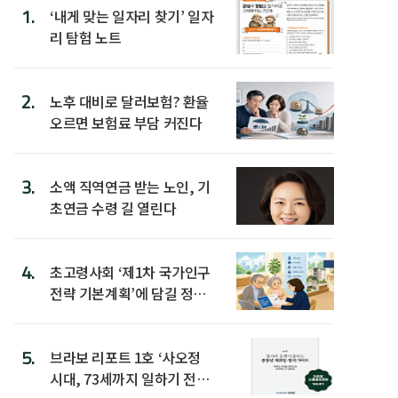
1.
‘내게 맞는 일자리 찾기’ 일자
리 탐험 노트
2.
노후 대비로 달러보험? 환율
오르면 보험료 부담 커진다
3.
소액 직역연금 받는 노인, 기
초연금 수령 길 열린다
4.
초고령사회 ‘제1차 국가인구
전략 기본계획’에 담길 정책
은
5.
브라보 리포트 1호 ‘사오정
시대, 73세까지 일하기 전략’