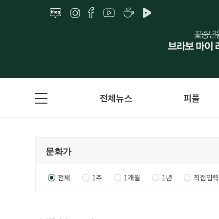
전체뉴스
피플
전체
1주
1개월
1년
직접입력