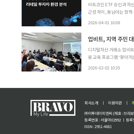
비트코인 ETF 승인과 자
근성 차이, 동남아는 정책
립토 큐리어스’가 다음 성장 변수 아시아 암호화폐 시장이 기관 자금 유
2026-04-01 16:08
성장하고 있지만, 개인 투
업비트, 지역 주민 
디지털자산 거래소 업비트
융 교육 프로그램 ‘찾아가는 업클래스’를 운영
및 블록체인 분야 전문성을
2026-02-02 10:35
그동안 사랑의열매, 월드
투
회사소개
ㅣ
이용약관
ㅣ
㈜이투데이피엔씨 (제호 : 브라보 마
등록번호 : 서울아02992 ㅣ 등록일자
ISSN : 2951-4681