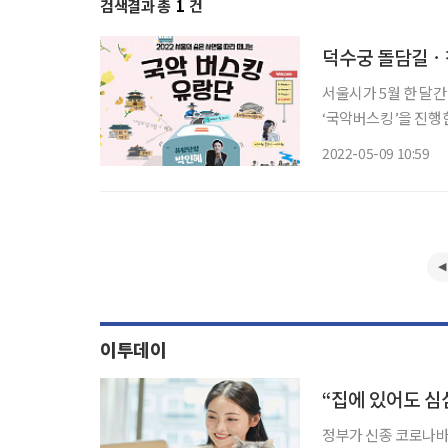
검색결과 총
1
건
덕수궁 돌담길ㆍ청
서울시가 5월 한 달간
‘국악버스킹’을 진행한다. 국악버스킹은 코로나19로 인해 지난 2년간 비대
로 진행됐으나, 이달부
2022-05-09 10:59
궁 돌담길에서 펼쳐진
이투데이
정부가 신종 코로나바