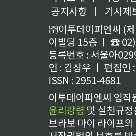
공지사항
ㅣ
기사제
㈜이투데이피엔씨 (제호
이빌딩 15층 ㅣ ☎ 02)
등록번호 : 서울아02992
인 : 김상우 ㅣ 편집인
ISSN : 2951-4681
이투데이피엔씨 임직원
윤리강령
및 실천규정을
브라보 마이 라이프의
저작권법의 보호를 받