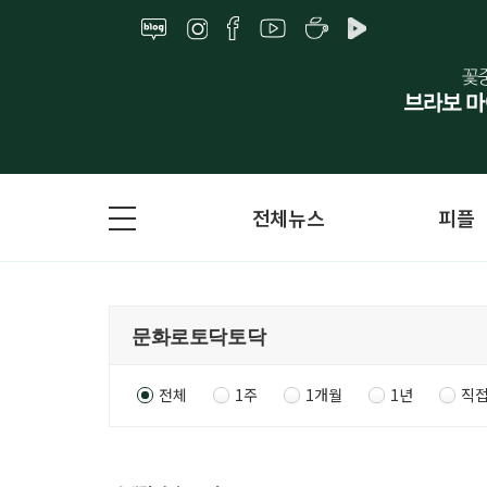
전체뉴스
피플
전체
1주
1개월
1년
직