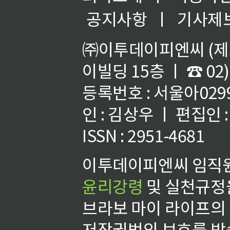
공지사항
ㅣ
기사제
㈜이투데이피엔씨 (제호
이빌딩 15층 ㅣ ☎ 02)
등록번호 : 서울아02992
인 : 김상우 ㅣ 편집인
ISSN : 2951-4681
이투데이피엔씨 임직원
윤리강령
및 실천규정을
브라보 마이 라이프의
저작권법의 보호를 받