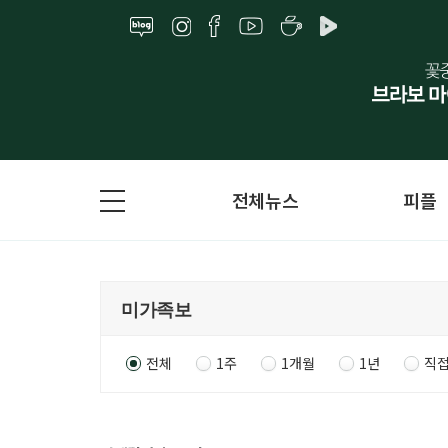
전체뉴스
피플
전체
1주
1개월
1년
직