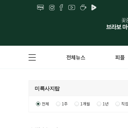
전체뉴스
피플
전체
1주
1개월
1년
직