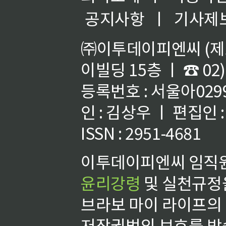
공지사항
ㅣ
기사제
㈜이투데이피엔씨 (제호
이빌딩 15층 ㅣ ☎ 02)
등록번호 : 서울아02992
인 : 김상우 ㅣ 편집인
ISSN : 2951-4681
이투데이피엔씨 임직원
윤리강령
및 실천규정을
브라보 마이 라이프의
저작권법의 보호를 받