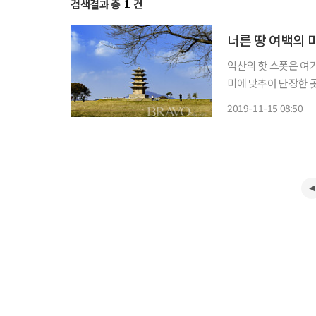
검색결과 총
1
건
너른 땅 여백의 
익산의 핫 스폿은 여기다. 흔히들 인스타 명소라 하여 새롭게 만들어 내거나 요
미에 맞추어 단장한 
누른다. 그런데 아주
2019-11-15 08:50
있다. 전라북도 익산에