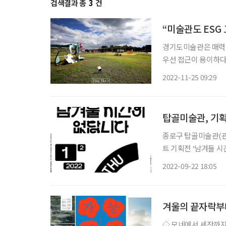
검색결과 총
3
건
“미술관도 ESG
경기도미술관은 매력적
우선 접근이 용이하다
도 한다. 웅장한 건
2022-11-25 09:29
옹골진 게 많은 셈이다
탑골미술관, 기획
종로구 탑골미술관(관장
트 기획전 ‘남겨둘 시간
맞이한 전시로, 미디어
2022-09-22 18:05
사를
겨울의 끝자락부
◇ 모네에서 세잔까지: