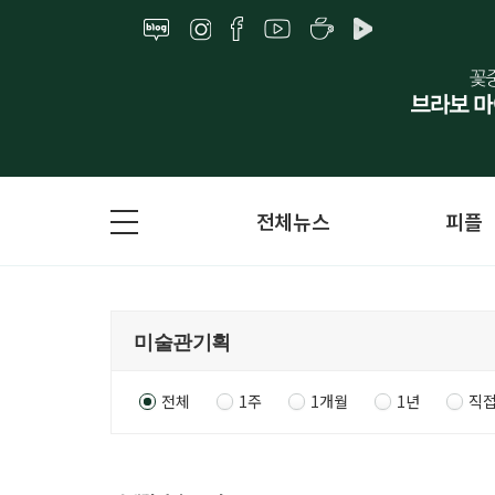
전체뉴스
피플
전체
1주
1개월
1년
직