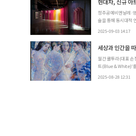
현대차, 신규 아
청주공예비엔날레·영국
술을 통해 동시대적 연결성 소통 이어갈 것"
로컬 시리즈’의 첫 전시를 선보인다. 3일 현대차는 ‘현
2025-09-03 14:17
이달 4일부터 11월 
세상과 인간을 따
월간 쿨투라(대표 손
트(Blue & Whit
한다. 28일 쿨투라에 따르면, 이번 기획전은 자연과 인간이 어우러진 서정적인 모습을 따뜻한
2025-08-28 12:31