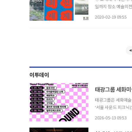
일까지 장소 예술의전
‘우파 우파’, 폴 세
2020-02-19 09:55
한다. 이번 전시는 수
이투데이
태광그룹 세화미술
태광그룹은 세화예술
‘서울 사운드 피크닉(Seoul
명빌딩 해머링맨 광장에
2026-05-13 09:53
분부터 오후 1시까지