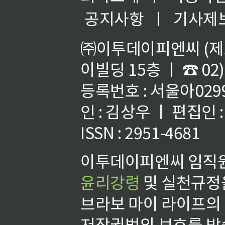
공지사항
ㅣ
기사제
㈜이투데이피엔씨 (제호
이빌딩 15층 ㅣ ☎ 02)
등록번호 : 서울아02992
인 : 김상우 ㅣ 편집인
ISSN : 2951-4681
이투데이피엔씨 임직원
윤리강령
및 실천규정을
브라보 마이 라이프의
저작권법의 보호를 받