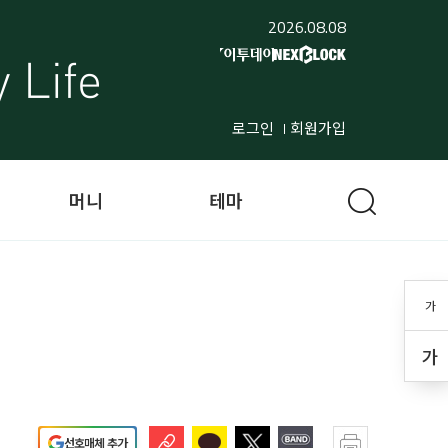
2026.08.08
로그인
회원가입
머니
테마
가
가
선호매체 추가