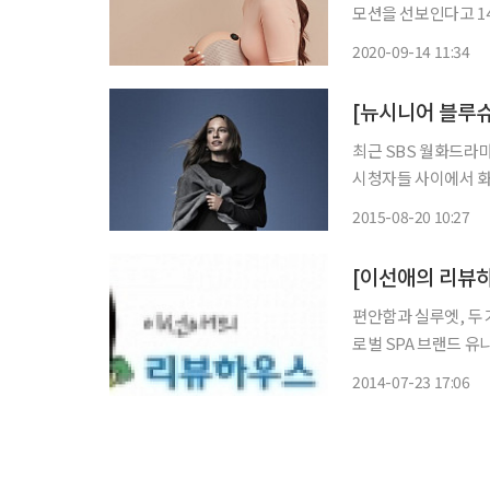
모션을 선보인다고 14일 밝혔다. 이번 프로모션은 코로나19
매가 늘어날 것을 예
2020-09-14 11:34
다다스튜디오의 자체브
[뉴시니어 블루슈
최근 SBS 월화드라
시청자들 사이에서 화
은 활동하기 편하면서
2015-08-20 10:27
자리잡고
편안함과 실루엣, 두 
로벌 SPA 브랜드 
동시에 제공하는 ‘컴포트 
2014-07-23 17:06
기능성 이너웨어가 여