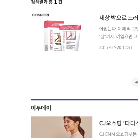
검색결과 총
1
건
세상 밖으로 드러
아입는다. 이때 딱 고민
‘살’까지. 껴입으면 
을 피할 수 없는 법!
2017-07-20 12:51
몸의 한 글자 ‘발’, ‘땀
이투데이
CJ오쇼핑 '다다
CJ ENM 오쇼핑부문