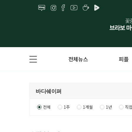
전체뉴스
피플
전체
1주
1개월
1년
직