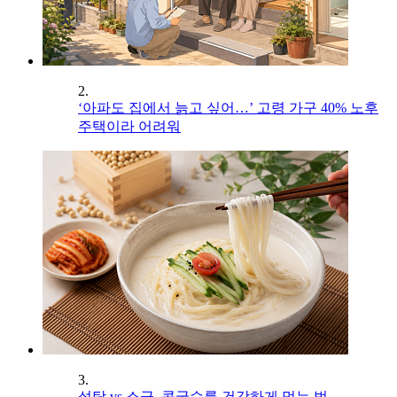
2.
‘아파도 집에서 늙고 싶어…’ 고령 가구 40% 노후
주택이라 어려워
3.
설탕 vs 소금, 콩국수를 건강하게 먹는 법