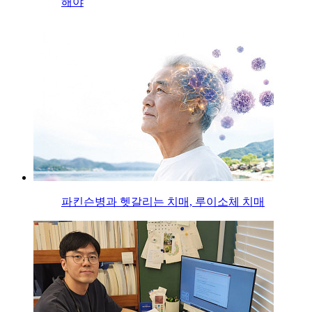
해야
파킨슨병과 헷갈리는 치매, 루이소체 치매