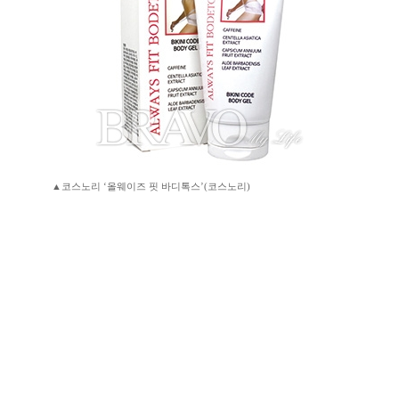
▲코스노리 ‘올웨이즈 핏 바디톡스’(코스노리)