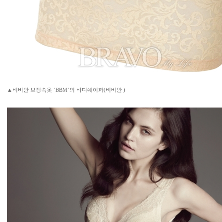
▲비비안 보정속옷 ‘BBM’의 바디쉐이퍼(비비안 )