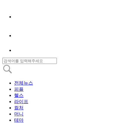
전체뉴스
피플
헬스
라이프
컬처
머니
테마