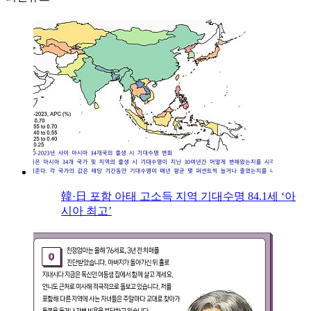
韓·日 포함 아태 고소득 지역 기대수명 84.1세 ‘아
시아 최고’