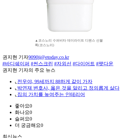
▲코스노리 수퍼비타 데이라이트 디펜스 선블
록(코스노리)
권지현 기자
9090ji@etoday.co.kr
#바디쉐이퍼
#썬스크린
#자외선
#다이어트
#팻다운
권지현 기자의 주요 뉴스
⌞
전우야, 99세까지 88하게 같이 가자
⌞
박연재 변호사, 옳은 것을 알리고 정의롭게 살다
⌞
집의 가치를 높여주는 인테리어
좋아요
0
화나요
0
슬퍼요
0
더 궁금해요
0
최신뉴스