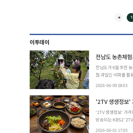
1
이투데이
전남도 농촌체험
전남도가 6월 추천 농
철 과일인 비파를 활
길 수 있다. 가족단위 여행객들의 관심을 끌고 있다. 울모래마을은 신지명사십리 해수욕장 인
2026-06-09 08:03
'2TV 생생정보'
'2TV 생생정보' 가
방송되는 KBS2 '2
가 맛의 비법을 알아본다. 서울 노원구, 하계동, 서울과기대, 하계역 맛집으로
2026-06-01 17:05