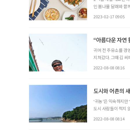
인 봄나물 달래와 함께 이른 봄을 맞이해보자
4큰술, 고춧가루 2큰
2023-02-17 09:05
파 2개, 통깨 2작은술,
“아름다운 자연 
귀어 전 주유소를 경
지쳐갔다. 그때 김 
을 오가다 만난 인연이
2022-08-08 08:16
바지락을 캐다 보니 
도시와 어촌의 
‘귀농’은 익숙하지만 
도시 사람들이 적지 않
다. 타고난 자연환경과
2022-08-08 08:14
과 어촌 주민의 애정이