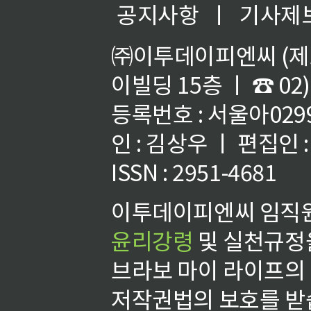
공지사항
ㅣ
기사제
㈜이투데이피엔씨 (제호
이빌딩 15층 ㅣ ☎ 02)
등록번호 : 서울아02992
인 : 김상우 ㅣ 편집인
ISSN : 2951-4681
이투데이피엔씨 임직원
윤리강령
및 실천규정을
브라보 마이 라이프의
저작권법의 보호를 받