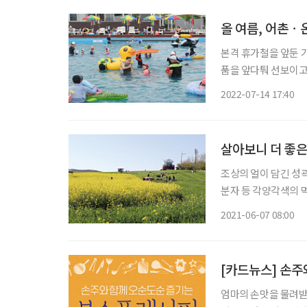
올 여름, 어촌ㆍ
본격 휴가철을 앞둔 가
품을 앞다퉈 선보이고 있다. 해양수산부가 증가하는 관광 수요를 한적
고, 어민소득을 증대하기
2022-07-14 17:40
살아보니 더 좋은 
조상의 얼이 담긴 성
분자 등 각양각색의 
란 해바라기가 인사한
2021-06-07 08:00
울이면 눈 덮인 하얀
[카드뉴스] 손주
엄마의 손맛을 물려받은