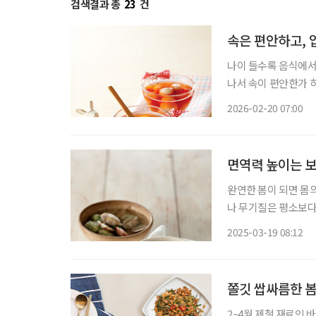
검색결과 총
23
건
속은 편안하고,
나이 들수록 음식에서 
나서 속이 편안한가 
지락과 톳을 활용한 
2026-02-20 07:00
면역력 높이는 
완연한 봄이 되면 몸
나 무기질은 평소보다 
약’이라 불리는 쑥, 
2025-03-19 08:12
고 면역력을 높일 뿐
쫄깃 쌉싸름한 봄
2~4월 제철 재료인 