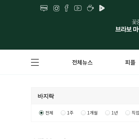
전체뉴스
피플
전체
1주
1개월
1년
직