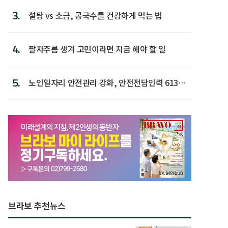
3.
설탕 vs 소금, 콩국수를 건강하게 먹는 법
4.
팔자주름 생겨 고민이라면 지금 해야 할 일
5.
노인일자리 안전관리 강화, 안전전담인력 613명
첫 배치
브라보 추천뉴스