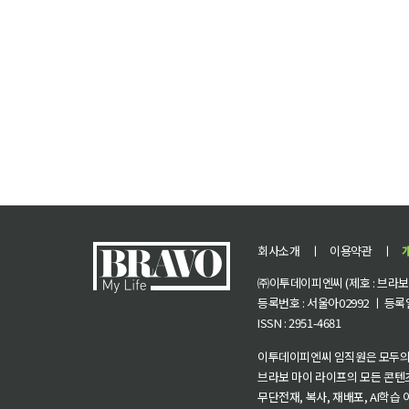
회사소개
ㅣ
이용약관
ㅣ
㈜이투데이피엔씨 (제호 : 브라보 마
등록번호 : 서울아02992 ㅣ 등록일자
ISSN : 2951-4681
이투데이피엔씨 임직원은 모두의
브라보 마이 라이프의 모든 콘텐
무단전재, 복사, 재배포, AI학습