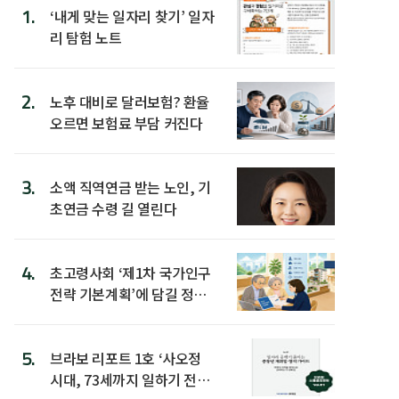
1.
‘내게 맞는 일자리 찾기’ 일자
리 탐험 노트
2.
노후 대비로 달러보험? 환율
오르면 보험료 부담 커진다
3.
소액 직역연금 받는 노인, 기
초연금 수령 길 열린다
4.
초고령사회 ‘제1차 국가인구
전략 기본계획’에 담길 정책
은
5.
브라보 리포트 1호 ‘사오정
시대, 73세까지 일하기 전략’