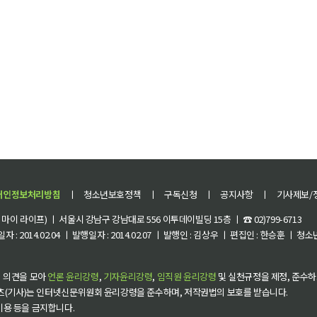
개인정보처리방침
ㅣ
청소년보호정책
ㅣ
구독신청
ㅣ
공지사항
ㅣ
기사제보/
이 라이프) ㅣ 서울시 강남구 강남대로 556 이투데이빌딩 15층 ㅣ ☎ 02)799-6713
 : 2014.02.04 ㅣ 발행일자 : 2014.02.07 ㅣ 발행인 : 김상우 ㅣ 편집인 : 한승훈 ㅣ
 의견을 모아
언론 윤리강령
,
기자윤리강령
,
임직원 윤리강령
및 실천규정을 제정, 준수하
츠(기사)는 인터넷신문위원회 윤리강령을 준수하며, 저작권법의 보호를 받습니다.
 이용 등을 금지합니다.