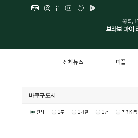
전체뉴스
피플
전체
1주
1개월
1년
직접입력