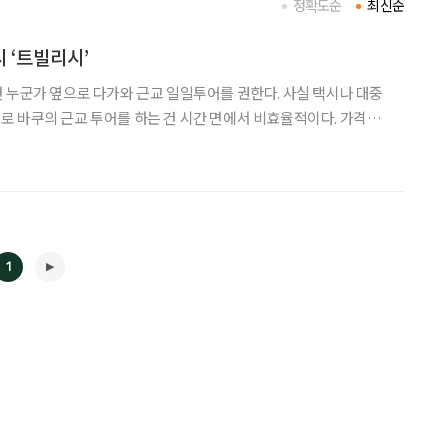
정확도순
최신순
 ‘트빌리시’
 누군가 옆으로 다가와 근교 일일투어를 권한다. 사실 택시나 대중
 바쿠의 근교 투어를 하는 건 시간 면에서 비효율적이다. 가격을
사무실을 안내해줘 그곳으로 갔다. 결국 1인당 20AZN(한화 약 1
음 날 4만9000원짜리 일일 투어를 했다.
1
◀
▶