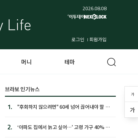
2026.08.08
로그인
회원가입
머니
테마
브라보 인기뉴스
가
1.
"후회하지 않으려면" 60세 넘어 끊어내야 할 사
가
람 1위
2.
‘아파도 집에서 늙고 싶어…’ 고령 가구 40% 노
후 주택이라 어...