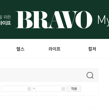
헬스
라이프
컬처
~
적용