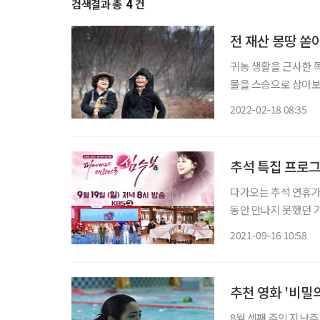
검색결과 총
4
건
전 재산 몽땅 쏟
귀농 생활을 근사한 
물을 스승으로 삼아보
다 더 만만치 않고,
2022-02-18 08:35
발생하지도 않는다. 
추석 특집 프로
다가오는 추석 연휴가
동안 만나지 못했던 
을 피우는 것도 좋다.
2021-09-16 10:58
파 3사의 다양한 특집
추천 영화 '비밀
8월 셋째 주인 지난주