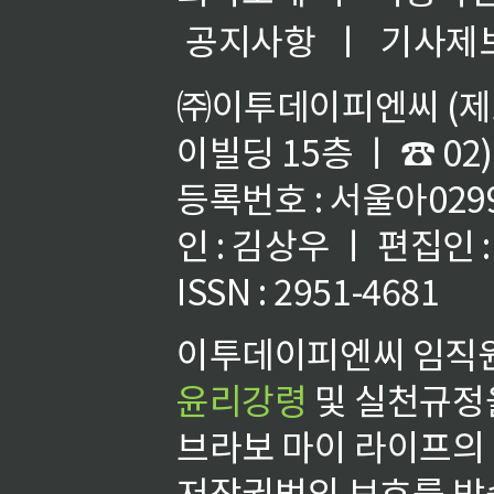
공지사항
ㅣ
기사제
㈜이투데이피엔씨 (제호
이빌딩 15층 ㅣ ☎ 02)
등록번호 : 서울아02992
인 : 김상우 ㅣ 편집인
ISSN : 2951-4681
이투데이피엔씨 임직원
윤리강령
및 실천규정을
브라보 마이 라이프의
저작권법의 보호를 받