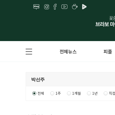
전체뉴스
피플
전체
1주
1개월
1년
직