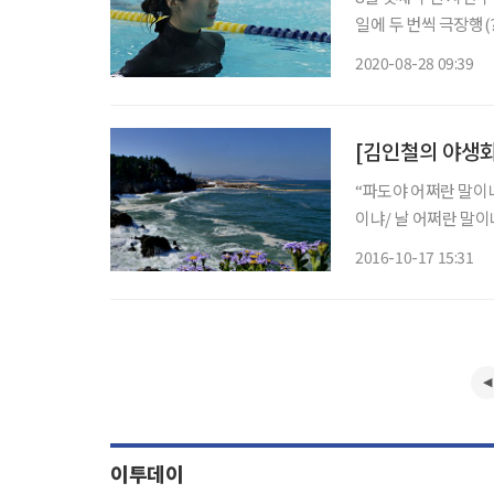
일에 두 번씩 극장행(
독립영화는 지지와 응
2020-08-28 09:39
을 보며 안구를 정화
[김인철의 야생화
“파도야 어쩌란 말이냐
이냐/ 날 어쩌란 말이냐.” (유치환의 ‘그리움
불쑥 예고도 없이 찾
2016-10-17 15:31
의 여파로 하얀 이빨
이투데이