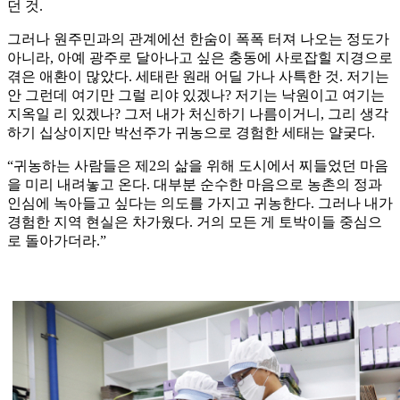
던 것.
그러나 원주민과의 관계에선 한숨이 폭폭 터져 나오는 정도가
아니라, 아예 광주로 달아나고 싶은 충동에 사로잡힐 지경으로
겪은 애환이 많았다. 세태란 원래 어딜 가나 사특한 것. 저기는
안 그런데 여기만 그럴 리야 있겠나? 저기는 낙원이고 여기는
지옥일 리 있겠나? 그저 내가 처신하기 나름이거니, 그리 생각
하기 십상이지만 박선주가 귀농으로 경험한 세태는 얄궂다.
“귀농하는 사람들은 제2의 삶을 위해 도시에서 찌들었던 마음
을 미리 내려놓고 온다. 대부분 순수한 마음으로 농촌의 정과
인심에 녹아들고 싶다는 의도를 가지고 귀농한다. 그러나 내가
경험한 지역 현실은 차가웠다. 거의 모든 게 토박이들 중심으
로 돌아가더라.”