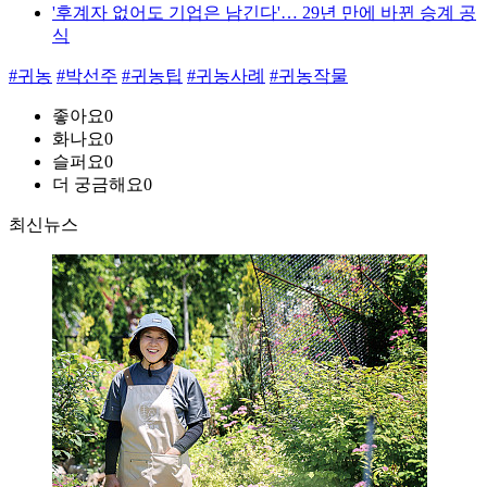
'후계자 없어도 기업은 남긴다'… 29년 만에 바뀐 승계 공
식
#귀농
#박선주
#귀농팁
#귀농사례
#귀농작물
좋아요
0
화나요
0
슬퍼요
0
더 궁금해요
0
최신뉴스