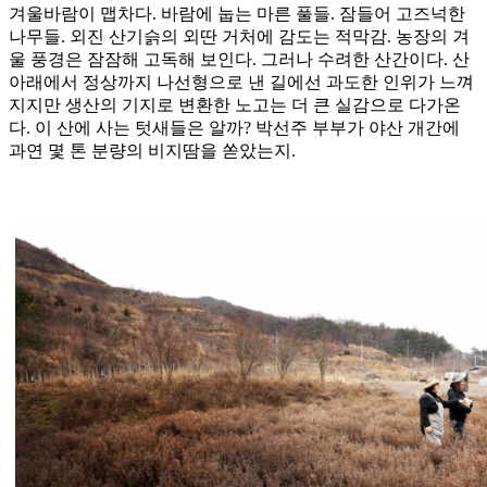
겨울바람이 맵차다. 바람에 눕는 마른 풀들. 잠들어 고즈넉한
나무들. 외진 산기슭의 외딴 거처에 감도는 적막감. 농장의 겨
울 풍경은 잠잠해 고독해 보인다. 그러나 수려한 산간이다. 산
아래에서 정상까지 나선형으로 낸 길에선 과도한 인위가 느껴
지지만 생산의 기지로 변환한 노고는 더 큰 실감으로 다가온
다. 이 산에 사는 텃새들은 알까? 박선주 부부가 야산 개간에
과연 몇 톤 분량의 비지땀을 쏟았는지.