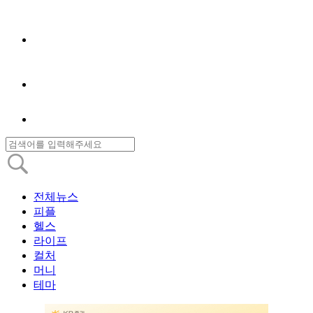
전체뉴스
피플
헬스
라이프
컬처
머니
테마