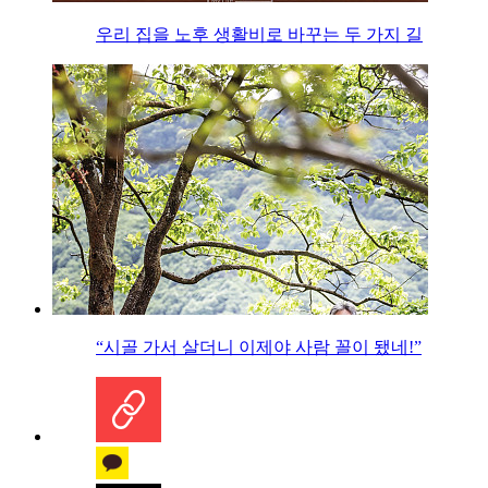
우리 집을 노후 생활비로 바꾸는 두 가지 길
“시골 가서 살더니 이제야 사람 꼴이 됐네!”