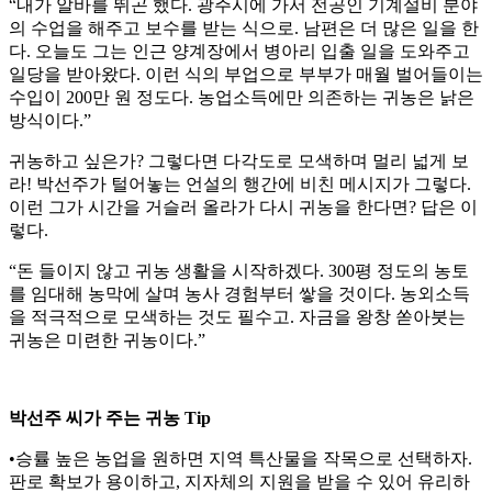
“내가 알바를 뛰곤 했다. 광주시에 가서 전공인 기계설비 분야
의 수업을 해주고 보수를 받는 식으로. 남편은 더 많은 일을 한
다. 오늘도 그는 인근 양계장에서 병아리 입출 일을 도와주고
일당을 받아왔다. 이런 식의 부업으로 부부가 매월 벌어들이는
수입이 200만 원 정도다. 농업소득에만 의존하는 귀농은 낡은
방식이다.”
귀농하고 싶은가? 그렇다면 다각도로 모색하며 멀리 넓게 보
라! 박선주가 털어놓는 언설의 행간에 비친 메시지가 그렇다.
이런 그가 시간을 거슬러 올라가 다시 귀농을 한다면? 답은 이
렇다.
“돈 들이지 않고 귀농 생활을 시작하겠다. 300평 정도의 농토
를 임대해 농막에 살며 농사 경험부터 쌓을 것이다. 농외소득
을 적극적으로 모색하는 것도 필수고. 자금을 왕창 쏟아붓는
귀농은 미련한 귀농이다.”
박선주 씨가 주는 귀농 Tip
•승률 높은 농업을 원하면 지역 특산물을 작목으로 선택하자.
판로 확보가 용이하고, 지자체의 지원을 받을 수 있어 유리하