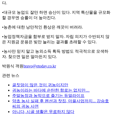
다.
•대규모 농업도 잘만 하면 승산이 있다. 지역 특산물을 규모화
할 경우엔 승률이 더 높아진다.
•농촌에 대한 낭만적인 환상은 깨끗이 버려라.
•농업정책자금을 함부로 받지 말자. 자립 의지가 수반되지 않
은 지원금 운용은 빚만 늘리는 결과를 초래할 수 있다.
•농사만 믿지 말고 농외소득 획득 방법도 적극적으로 모색하
자. 찾으면 일은 얼마든지 있다.
박원식 객원
bravo@etoday.co.kr
관련 뉴스
골칫덩이 많은 것이 귀농이지만
귀농이라는 바다에 순탄한 항로는 없지만…
주말농장과 농막으로 즐기는 듀얼라이프
약초 농사 실패 후 펜션과 찻집, 마을사업까지... 강승호
씨의 귀농 사연
아니다, 시골 생활은 무료하지 않다