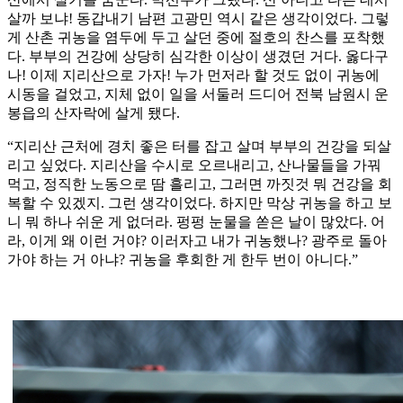
살까 보냐! 동갑내기 남편 고광민 역시 같은 생각이었다. 그렇
게 산촌 귀농을 염두에 두고 살던 중에 절호의 찬스를 포착했
다. 부부의 건강에 상당히 심각한 이상이 생겼던 거다. 옳다구
나! 이제 지리산으로 가자! 누가 먼저라 할 것도 없이 귀농에
시동을 걸었고, 지체 없이 일을 서둘러 드디어 전북 남원시 운
봉읍의 산자락에 살게 됐다.
“지리산 근처에 경치 좋은 터를 잡고 살며 부부의 건강을 되살
리고 싶었다. 지리산을 수시로 오르내리고, 산나물들을 가꿔
먹고, 정직한 노동으로 땀 흘리고, 그러면 까짓것 뭐 건강을 회
복할 수 있겠지. 그런 생각이었다. 하지만 막상 귀농을 하고 보
니 뭐 하나 쉬운 게 없더라. 펑펑 눈물을 쏟은 날이 많았다. 어
라, 이게 왜 이런 거야? 이러자고 내가 귀농했나? 광주로 돌아
가야 하는 거 아냐? 귀농을 후회한 게 한두 번이 아니다.”