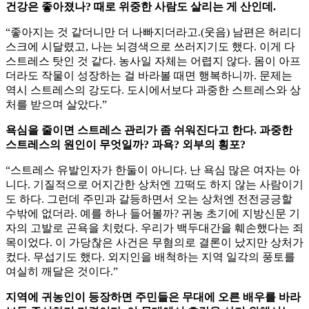
건강은 좋아졌나? 때로 위중한 사람도 살리는 게 산인데.
“좋아지는 것 같더니만 더 나빠지더라고.(웃음) 남편은 허리디
스크에 시달렸고, 나는 뇌경색으로 쓰러지기도 했다. 이게 다
스트레스 탓인 것 같다. 농사일 자체는 어렵지 않다. 몸이 아프
더라도 작물이 성장하는 걸 바라볼 때면 행복하니까. 문제는
역시 스트레스의 강도다. 도시에서보다 과중한 스트레스와 상
처를 받으며 살았다.”
욕심을 줄이면 스트레스 관리가 좀 쉬워진다고 한다. 과중한
스트레스의 원인이 무엇일까? 과욕? 외부의 횡포?
“스트레스 유발인자가 한둘이 아니다. 난 욕심 많은 여자는 아
니다. 기질적으로 어지간한 상처엔 끄떡도 하지 않는 사람이기
도 하다. 그런데 주민과 갈등하면서 오는 상처엔 전전긍긍할
수밖에 없더라. 예를 하나 들어볼까? 귀농 초기에 지방신문 기
자의 고발로 곤욕을 치렀다. 우리가 백두대간을 훼손했다는 죄
목이었다. 이 가당찮은 사건은 무혐의로 결론이 났지만 상처가
컸다. 무섭기도 했다. 외지인을 배척하는 지역 일각의 풍토를
여실히 깨달은 것이다.”
지역에 귀농인이 등장하면 주민들은 무대에 오른 배우를 바라