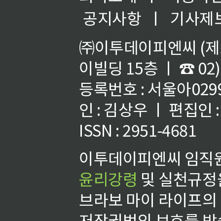
공지사항
ㅣ
기사제
㈜이투데이피엔씨 (제호
이빌딩 15층 ㅣ ☎ 02)
등록번호 : 서울아02992
인 : 김상우 ㅣ 편집인
ISSN : 2951-4681
이투데이피엔씨 임직원
윤리강령
및 실천규정을
브라보 마이 라이프의
저작권법의 보호를 받