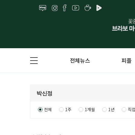
전체뉴스
피플
전체
1주
1개월
1년
직