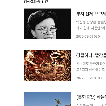
검색결과 총
3
건
부지 전체 오브제
박신정 관장은 ‘젊은달
가와 함께. 처음엔 
는 게 운영난이라서 하
2022-03-29 08:04
가지였단다. 그러나 박
강렬하다! 빨강
산수미로 둘째가라면 
고? 그저 심심풀이로
공간, 전시장의 합이 
2022-03-29 08:03
파크’는 개중 등등한 
[문화공간] 하늘
짙푸른 동해 바다. 