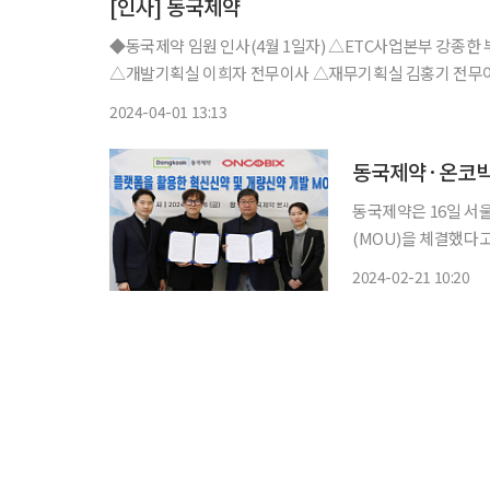
[인사] 동국제약
◆동국제약 임원 인사(4월 1일자) △ETC사업본부 강종한 부사장 △R&D본부 박신정 전무이사 △신제품개발실 유기웅 전무이사
△개발기획실 이희자 전무이사 △재무기획실 김홍기 전무이
우진 이사대우 △ETC사업부문 이상조 이사대우 △헬스
2024-04-01 13:13
동국제약·온코빅스
동국제약은 16일 서
(MOU)을 체결했다고 21일 밝혔다. 이번 협약을 통해
에 사용되는 병풀을 활
2024-02-21 10:20