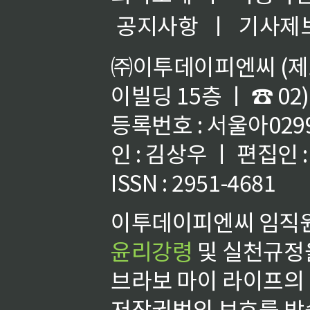
공지사항
ㅣ
기사제
㈜이투데이피엔씨 (제호
이빌딩 15층 ㅣ ☎ 02)
등록번호 : 서울아02992
인 : 김상우 ㅣ 편집인
ISSN : 2951-4681
이투데이피엔씨 임직원
윤리강령
및 실천규정을
브라보 마이 라이프의
저작권법의 보호를 받