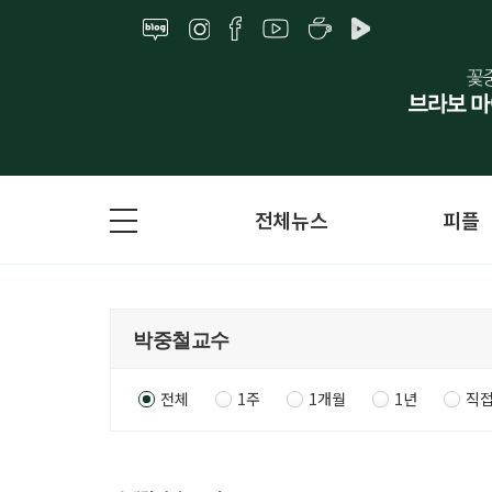
전체뉴스
피플
전체
1주
1개월
1년
직