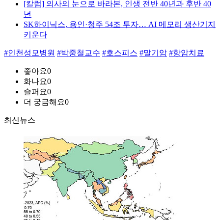
[칼럼] 의사의 눈으로 바라본, 인생 전반 40년과 후반 40
년
SK하이닉스, 용인·청주 54조 투자… AI 메모리 생산기지
키운다
#인천성모병원
#박중철교수
#호스피스
#말기암
#항암치료
좋아요
0
화나요
0
슬퍼요
0
더 궁금해요
0
최신뉴스