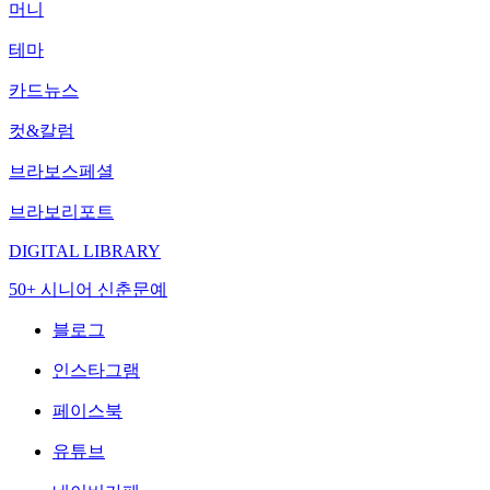
머니
테마
카드뉴스
컷&칼럼
브라보스페셜
브라보리포트
DIGITAL LIBRARY
50+ 시니어 신춘문예
블로그
인스타그램
페이스북
유튜브