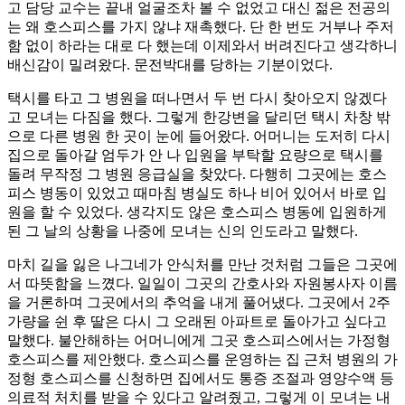
고 담당 교수는 끝내 얼굴조차 볼 수 없었고 대신 젊은 전공의
는 왜 호스피스를 가지 않냐 재촉했다. 단 한 번도 거부나 주저
함 없이 하라는 대로 다 했는데 이제와서 버려진다고 생각하니
배신감이 밀려왔다. 문전박대를 당하는 기분이었다.
택시를 타고 그 병원을 떠나면서 두 번 다시 찾아오지 않겠다
고 모녀는 다짐을 했다. 그렇게 한강변을 달리던 택시 차창 밖
으로 다른 병원 한 곳이 눈에 들어왔다. 어머니는 도저히 다시
집으로 돌아갈 엄두가 안 나 입원을 부탁할 요량으로 택시를
돌려 무작정 그 병원 응급실을 찾았다. 다행히 그곳에는 호스
피스 병동이 있었고 때마침 병실도 하나 비어 있어서 바로 입
원을 할 수 있었다. 생각지도 않은 호스피스 병동에 입원하게
된 그 날의 상황을 나중에 모녀는 신의 인도라고 말했다.
마치 길을 잃은 나그네가 안식처를 만난 것처럼 그들은 그곳에
서 따뜻함을 느꼈다. 일일이 그곳의 간호사와 자원봉사자 이름
을 거론하며 그곳에서의 추억을 내게 풀어냈다. 그곳에서 2주
가량을 쉰 후 딸은 다시 그 오래된 아파트로 돌아가고 싶다고
말했다. 불안해하는 어머니에게 그곳 호스피스에서는 가정형
호스피스를 제안했다. 호스피스를 운영하는 집 근처 병원의 가
정형 호스피스를 신청하면 집에서도 통증 조절과 영양수액 등
의료적 처치를 받을 수 있다고 알려줬고, 그렇게 이 모녀는 내