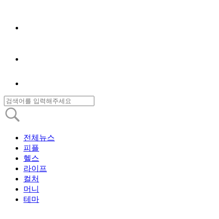
전체뉴스
피플
헬스
라이프
컬처
머니
테마