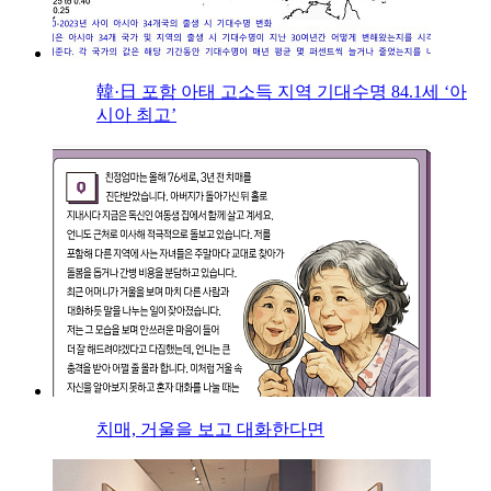
韓·日 포함 아태 고소득 지역 기대수명 84.1세 ‘아
시아 최고’
치매, 거울을 보고 대화한다면