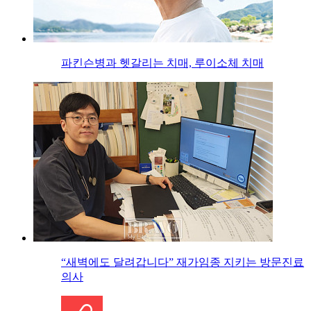
파킨슨병과 헷갈리는 치매, 루이소체 치매
“새벽에도 달려갑니다” 재가임종 지키는 방문진료
의사