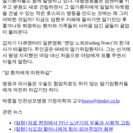
말기환자들도 함께 발생하고 있다. 대형병원들은 암센터를 키
우고 분원도 새로 건립하면서 그 말기환자에게 일말의 따뜻함
을 건넬 수 있는 작은 호스피스 병동을 만드는 것에는 왜 그리
야박한 것일까? 지금도 암환우 카페에 들어가면 말기진단 후
쫓겨나듯 퇴원하는 환자와 가족들의 서러움 담긴 글들이 끝없
이 올라온다.
갑자기 다큐멘터리 일본영화 ‘엔딩 노트(Ending Note)’의 한 대
사가 떠올랐다. 주인공은 69세의 말기위암환자다. 그는 선거에
서 평생 지지했던 여당 대신 처음으로 야당에게 표를 주면서
이렇게 말한다.
“암 환자에게 따뜻하길”
병원과 의사들은 수술도 함암치료도 하지 않는 말기암환자들
에게 여전히 차갑기만 하다.
박중철 인천성모병원 가정의학과 교수
bravo@etoday.co.kr
관련 뉴스
[칼럼] 의료 현장에서 만난 노년기의 우울과 사회적 고립
[칼럼] 식도암 할머니에게 힘이 되어주었던 화분