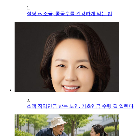
1.
설탕 vs 소금, 콩국수를 건강하게 먹는 법
2.
소액 직역연금 받는 노인, 기초연금 수령 길 열린다