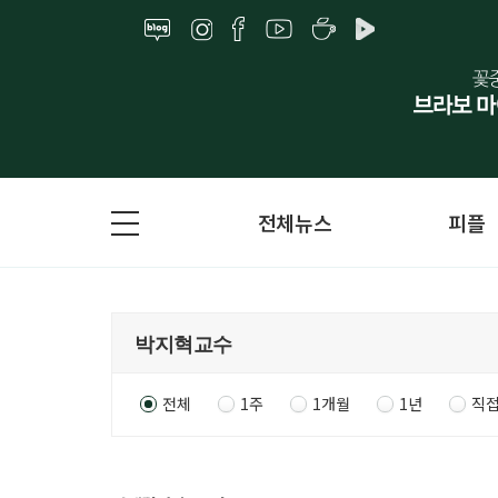
전체뉴스
피플
전체
1주
1개월
1년
직