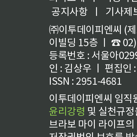
공지사항
ㅣ
기사제
㈜이투데이피엔씨 (제호
이빌딩 15층 ㅣ ☎ 02)
등록번호 : 서울아02992
인 : 김상우 ㅣ 편집인
ISSN : 2951-4681
이투데이피엔씨 임직원
윤리강령
및 실천규정을
브라보 마이 라이프의
저작권법의 보호를 받