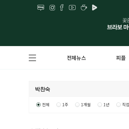
전체뉴스
피플
전체
1주
1개월
1년
직