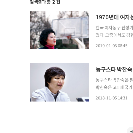
검색결과 총
2
건
1970년대 여자
한국 여자농구 전성기
었다. 그중에서도 강현
소년 대표팀으로 첫 
2019-01-03 08:45
농구스타 박찬숙 
농구스타 박찬숙은 필
박찬숙은 고1 때 국
특히 1984년 LA
2018-11-05 14:31