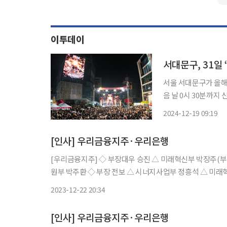
이투데이
서대문구, 31일 
서울 서대문구가 올해 마지
음 날 0시 30분까
학생 버스킹 팀의 사전
2024-12-19 09:19
[인사] 우리금융지주·우리은행
[우리금융지주] ◇ 부장대우 승진 △ 미래혁신부 박장주(부장 직무대리) △ 브랜드전략부 홍상욱 △ 경영지원부 박현욱 △ 경영지
원부 박주환 ◇ 부장 전보 △ 시너지사업부 정흥석 △ 미래혁신부 김성현 △ 감사부 곽현종 ◇ 부장대우 전보 △ 미래혁신부 박장주
[우리은행] ◇ 지점장 승진 △ 한국외국어대학
2023-12-22 20:34
[인사] 우리금융지주·우리은행