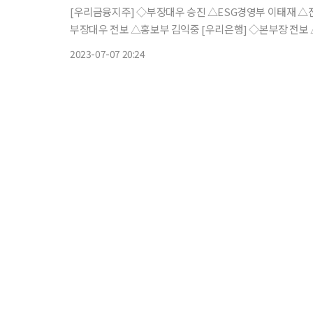
[우리금융지주] ◇부장대우 승진 △ESG경영부 이태재 △
부장대우 전보 △홍보부 김익중 [우리은행] ◇본부장 전보 △강남1 최재필 △강남2 김상철 △강서양천 성훈 △관악동작 장희숙
△광진성동 손형주 △구로금천 민복기 △서대문 구효진 △
2023-07-07 20:24