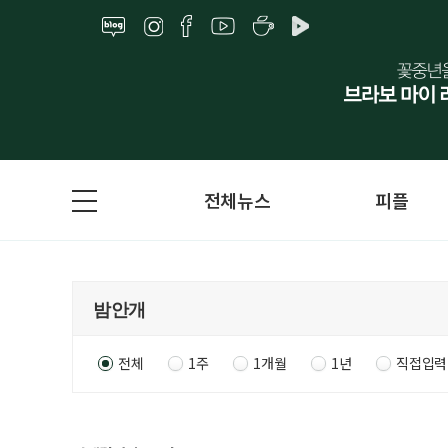
전체뉴스
피플
전체
1주
1개월
1년
직접입력