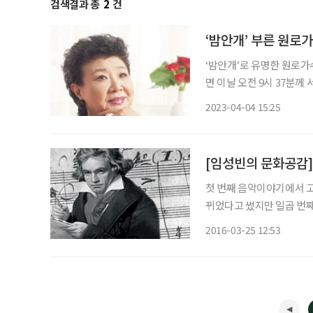
검색결과 총
2
건
‘밤안개’ 부른 원로가
‘밤안개’로 유명한 원로가수
면 이날 오전 9시 37분께
모(73) 씨가 발견해 경
2023-04-04 15:25
경찰은 고인의 지병 여부와
[임성빈의 문화공감]
첫 번째 음악이야기에서 고
뀌었다고 썼지만 일곱 번째
이 되살아났다. 필자가 중
2016-03-25 12:53