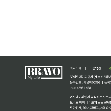
회사소개
ㅣ
이용약관
ㅣ
㈜이투데이피엔씨 (제호 : 브라보 마
등록번호 : 서울아02992 ㅣ 등록일자
ISSN : 2951-4681
이투데이피엔씨 임직원은 모두의
브라보 마이 라이프의 모든 콘텐
무단전재, 복사, 재배포, AI학습