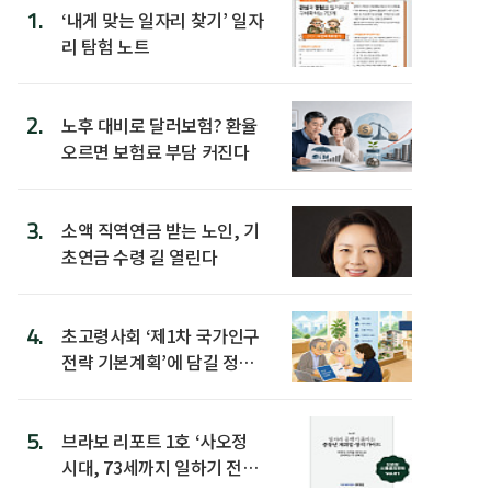
1.
‘내게 맞는 일자리 찾기’ 일자
리 탐험 노트
2.
노후 대비로 달러보험? 환율
오르면 보험료 부담 커진다
3.
소액 직역연금 받는 노인, 기
초연금 수령 길 열린다
4.
초고령사회 ‘제1차 국가인구
전략 기본계획’에 담길 정책
은
5.
브라보 리포트 1호 ‘사오정
시대, 73세까지 일하기 전략’