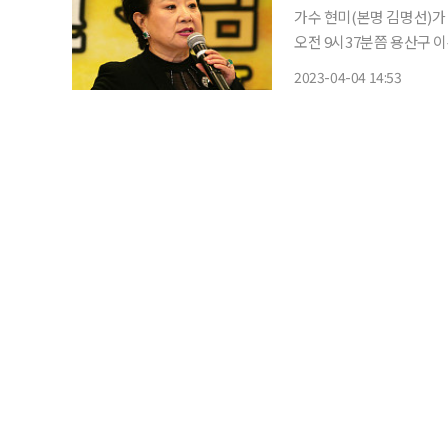
가수 현미(본명 김명선)가 향년 85세로 별세했다
오전 9시37분쯤 용산구 이
미를 발견해 경찰에 신고한
2023-04-04 14:53
정을 받았다. 경