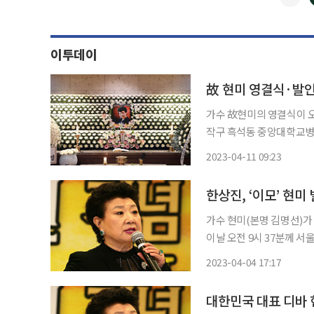
이투데이
故 현미 영결식·발인
가수 故현미의 영결식이 오늘(11일) 거행된다. 11
작구 흑석동 중앙대학교병
길을 배웅할 예정이다. 영결식 사회는 코미디언 이용식이 맡는다. 대한가수협회장 이자연이
2023-04-11 09:23
조사를, 가수 박상민과 알
한상진, ‘이모’ 현
가수 현미(본명 김명선)가 4일 별세했다. 향년 
이날 오전 9시 37분께 
다. 이후 현미는 인근 병
2023-04-04 17:17
대한민국 대표 디바 