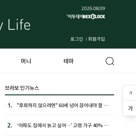
2026.08.09
로그인
회원가입
머니
테마
브라보 인기뉴스
가
1.
"후회하지 않으려면" 60세 넘어 끊어내야 할 사
가
람 1위
2.
‘아파도 집에서 늙고 싶어…’ 고령 가구 40% 노
후 주택이라 어...