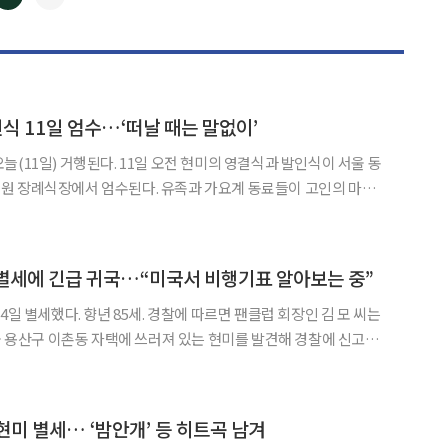
◀
▶
식 11일 엄수…‘떠날 때는 말없이’
일 오전 현미의 영결식과 발인식이 서울 동
원 장례식장에서 엄수된다. 유족과 가요계 동료들이 고인의 마지막
리가 추도사를 낭독한다. 조가는 1964년 발표해 여전히 사랑
미 별세에 긴급 귀국…“미국서 비행기표 알아보는 중”
85세. 경찰에 따르면 팬클럽 회장인 김 모 씨는
서울 용산구 이촌동 자택에 쓰러져 있는 현미를 발견해 경찰에 신고했
원으로 옮겨졌으나, 사망 판정을 받았다. 경찰은 고인의 지병 여부와
신고자 김 씨, 유족 등을 조사해 정확한 사인을 규명할 계획이다. 이모
현미 별세… ‘밤안개’ 등 히트곡 남겨