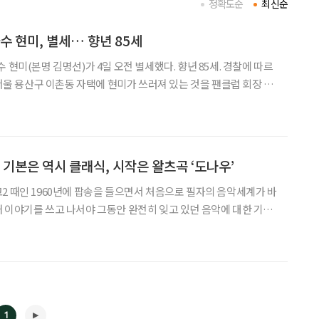
정확도순
최신순
수 현미, 별세… 향년 85세
 현미(본명 김명선)가 4일 오전 별세했다. 향년 85세. 경찰에 따르
 서울 용산구 이촌동 자택에 현미가 쓰러져 있는 것을 팬클럽 회장 김
찰에 신고했다. 현미는 인근 병원으로 옮겨졌으나 사망 판정을 받았다.
 신고자인 팬클럽 회장과 유족 등을 조사
 기본은 역시 클래식, 시작은 왈츠곡 ‘도나우’
2 때인 1960년에 팝송을 들으면서 처음으로 필자의 음악세계가 바
 이야기를 쓰고 나서야 그동안 완전히 잊고 있던 음악에 대한 기억
3이던 1958년 한국은행에 근무하던 막내고모부가 1년간의 미국연
수를 끝내고 귀국했다. 그 집에서 처음으로 전축과 TV를 보았다. 우리나라의 첫 TV
1