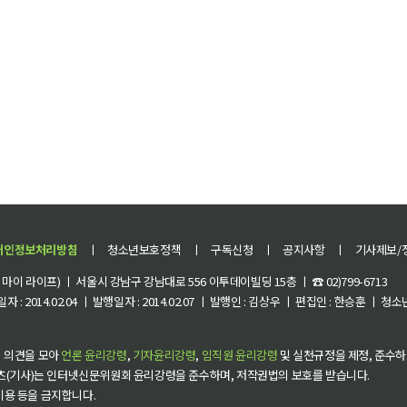
개인정보처리방침
ㅣ
청소년보호정책
ㅣ
구독신청
ㅣ
공지사항
ㅣ
기사제보/
이 라이프) ㅣ 서울시 강남구 강남대로 556 이투데이빌딩 15층 ㅣ ☎ 02)799-6713
 : 2014.02.04 ㅣ 발행일자 : 2014.02.07 ㅣ 발행인 : 김상우 ㅣ 편집인 : 한승훈 ㅣ
 의견을 모아
언론 윤리강령
,
기자윤리강령
,
임직원 윤리강령
및 실천규정을 제정, 준수하
츠(기사)는 인터넷신문위원회 윤리강령을 준수하며, 저작권법의 보호를 받습니다.
 이용 등을 금지합니다.