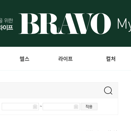
헬스
라이프
컬처
~
적용