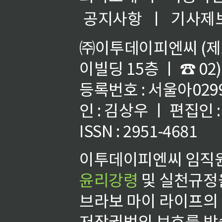
공지사항
ㅣ
기사제
㈜이투데이피엔씨 (제호
이빌딩 15층 ㅣ ☎ 02)
등록번호 : 서울아02992
인 : 김상우 ㅣ 편집인
ISSN : 2951-4681
이투데이피엔씨 임직원
윤리강령
및 실천규정을
브라보 마이 라이프의
저작권법의 보호를 받