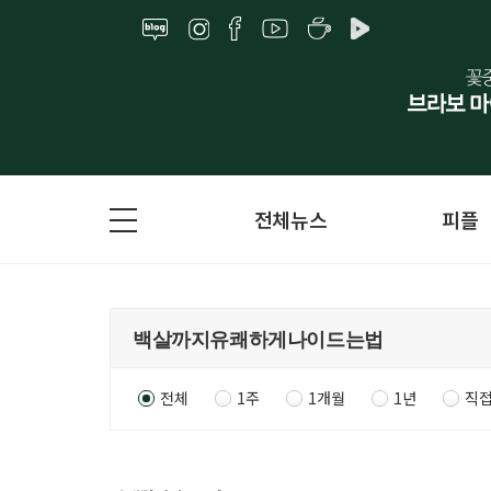
전체뉴스
피플
전체
1주
1개월
1년
직