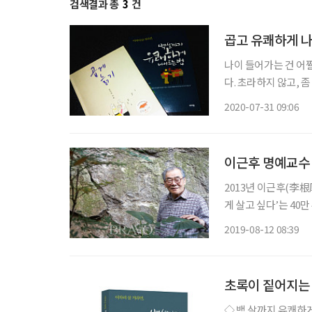
검색결과 총
3
건
곱고 유쾌하게 나
나이 들어가는 건 어쩔
다. 초라하지 않고, 
기’(송차선)와 ‘백 살까지 유쾌
2020-07-31 09:06
망이다. 외적으로도 
이근후 명예교수 
2013년 이근후(李根
게 살고 싶다’는 40
책의 서두에서 가장 재
2019-08-12 08:39
근 저서 ‘어차피 살 
초록이 짙어지는 
◇ 백 살까지 유쾌하게 나이 드는 