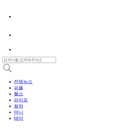
전체뉴스
피플
헬스
라이프
컬처
머니
테마