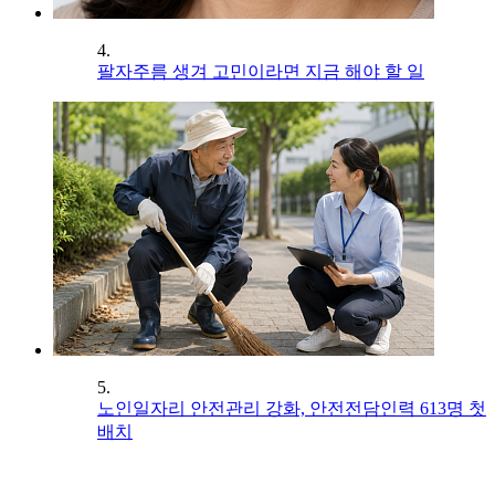
4.
팔자주름 생겨 고민이라면 지금 해야 할 일
5.
노인일자리 안전관리 강화, 안전전담인력 613명 첫
배치