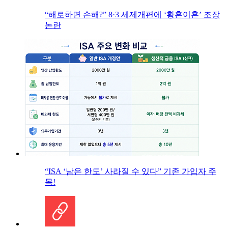
“해로하면 손해?” 8·3 세제개편에 ‘황혼이혼’ 조장
논란
“ISA ‘남은 한도’ 사라질 수 있다” 기존 가입자 주
목!