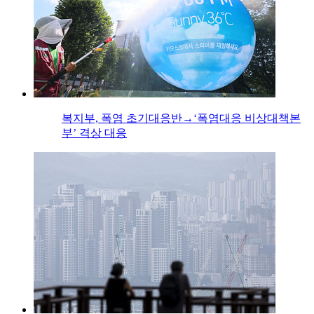
복지부, 폭염 초기대응반→‘폭염대응 비상대책본
부’ 격상 대응