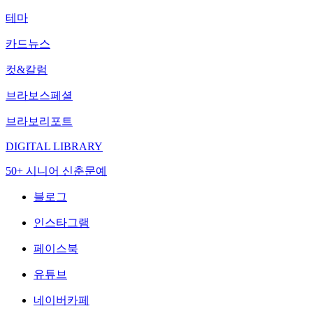
테마
카드뉴스
컷&칼럼
브라보스페셜
브라보리포트
DIGITAL LIBRARY
50+ 시니어 신춘문예
블로그
인스타그램
페이스북
유튜브
네이버카페