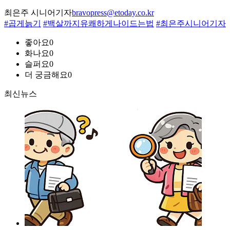
최은주 시니어기자
bravopress@etoday.co.kr
#곱게늙기
#백살까지유쾌하게나이드는법
#최은주시니어기자
좋아요
0
화나요
0
슬퍼요
0
더 궁금해요
0
최신뉴스