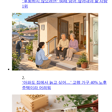
"후회하지 않으려면" 60세 넘어 끊어내야 할 사람
1위
2.
‘아파도 집에서 늙고 싶어…’ 고령 가구 40% 노후
주택이라 어려워