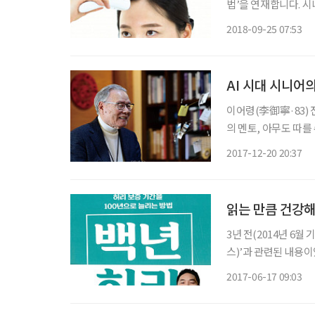
법’을 연재합니다. 시
미있는 영상도 함께 
2018-09-25 07:53
있습니다. 
AI 시대 시니어의
이어령(李御寧·83)
의 멘토, 아무도 따를
고 신선한 이야기가 
2017-12-20 20:37
늘 말이 차고 넘친다. 
읽는 만큼 건강해
3년 전(2014년 6월
스)’과 관련된 내용이
예인 다이어트 방법으
2017-06-17 09:03
지난 1년 동안의 건강