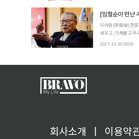
택(neck tag)에는
이어령(李御寧) 한
세우고, 다채롭고 무
고 독창적인 언어로 해
2017-10-20 09:00
일이 없는 것 같은데도
회사소개
ㅣ
이용약