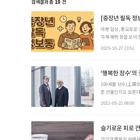
검색결과 총
10
건
[중장년 필독 정
바쁜 일상, 풍요로운 
자체 혜택 등을 모아 전달 드립니다. 균형 잡힌 식습관
를 위해서는 운동만큼이
2025-10-27 13:51
바른 식습관을 배우고
‘행복한 장수’의
100세를 상수(上壽)
준 선물인지도 모른다
송촌(松村) 김형석(1
2021-05-21 08:00
슬기로운 피로 
건강과 행복은 삶에서