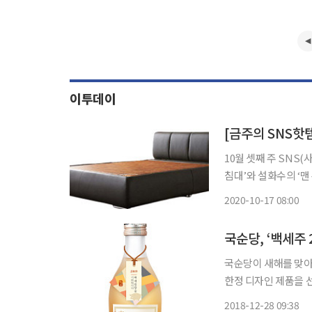
이투데이
10월 셋째 주 SN
침대’와 설화수의 ‘맨 본윤 2종세트
능이 포함된 가구 구입
2020-10-17 08:00
능해 더욱 편안한 숙
국순당, ‘백세주 
국순당이 새해를 맞아 
한정 디자인 제품을 선보인다고 28일 밝혔다
던 색동 패턴을 라벨
2018-12-28 09:38