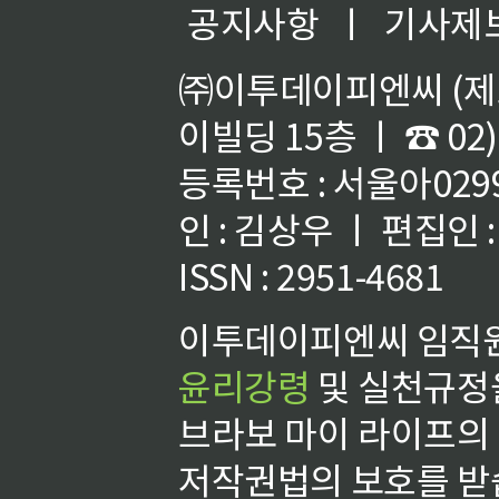
공지사항
ㅣ
기사제
㈜이투데이피엔씨 (제호
이빌딩 15층 ㅣ ☎ 02)
등록번호 : 서울아02992
인 : 김상우 ㅣ 편집인
ISSN : 2951-4681
이투데이피엔씨 임직원
윤리강령
및 실천규정을
브라보 마이 라이프의
저작권법의 보호를 받