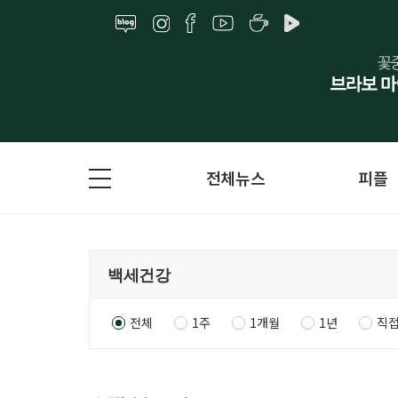
전체뉴스
피플
전체
1주
1개월
1년
직