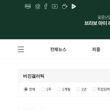
전체뉴스
피플
전체
1주
1개월
1년
직접입력