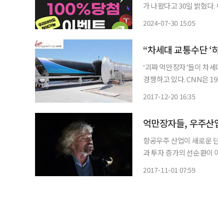
가 나왔다고 30일 밝혔다
인공이 될 수 있다. 미국주식 100% 증정은 키움증권에서 이달 4일부터 시행 중인 이벤트다.
2024-07-30 15:05
키움증권에서 미국주식 거
“차세대 교통수단 ‘
‘괴짜 억만장자’들이 차세
경쟁하고 있다. CNN은 19일(현지시간) 리처드 브랜슨 버진그룹 회장과 엘론 머스크 테슬라
최고경영자(CEO)가 하이퍼루프
2017-12-20 16:35
은 이날 브랜슨이 5000만 
억만장자들, 우주산업
항공우주 산업이 새로운 
과 투자 증가의 선순환이 이루어지
구를 떠나 우주에서 치열한
2017-11-01 07:59
영자(CEO)는 2010년 