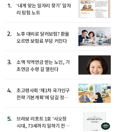
1.
‘내게 맞는 일자리 찾기’ 일자
리 탐험 노트
2.
노후 대비로 달러보험? 환율
오르면 보험료 부담 커진다
3.
소액 직역연금 받는 노인, 기
초연금 수령 길 열린다
4.
초고령사회 ‘제1차 국가인구
전략 기본계획’에 담길 정책
은
5.
브라보 리포트 1호 ‘사오정
시대, 73세까지 일하기 전략’