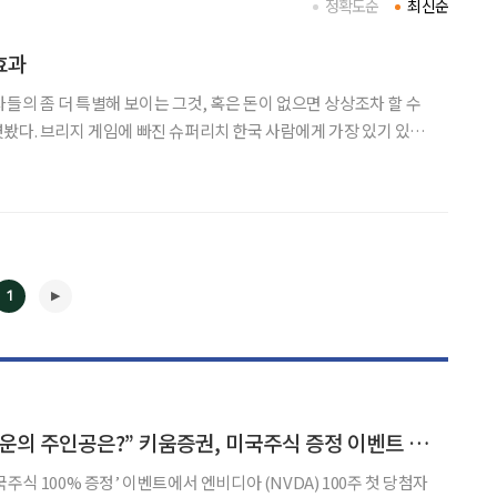
정확도순
최신순
효과
들의 좀 더 특별해 보이는 그것, 혹은 돈이 없으면 상상조차 할 수
게 가장 있기 있는
 트럼프 카드로 즐기는 브리지 게임(이하 브리지)이 인기다. 우리
에게는 생소하지만 130여 개국 4000만 명이 이 게임에 열광한다. ‘
1
◀
▶
“엔비디아 100주 행운의 주인공은?” 키움증권, 미국주식 증정 이벤트 첫 당첨자 발표
주식 100% 증정’ 이벤트에서 엔비디아 (NVDA) 100주 첫 당첨자