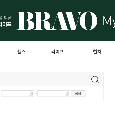
헬스
라이프
컬처
~
적용