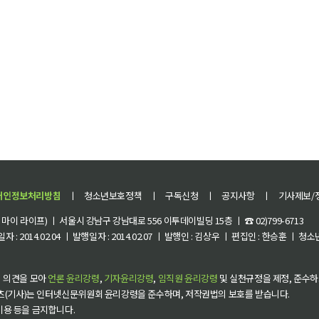
개인정보처리방침
ㅣ
청소년보호정책
ㅣ
구독신청
ㅣ
공지사항
ㅣ
기사제보/
이 라이프) ㅣ 서울시 강남구 강남대로 556 이투데이빌딩 15층 ㅣ ☎ 02)799-6713
 : 2014.02.04 ㅣ 발행일자 : 2014.02.07 ㅣ 발행인 : 김상우 ㅣ 편집인 : 한승훈 ㅣ
 의견을 모아
언론 윤리강령
,
기자윤리강령
,
임직원 윤리강령
및 실천규정을 제정, 준수하
츠(기사)는 인터넷신문위원회 윤리강령을 준수하며, 저작권법의 보호를 받습니다.
 이용 등을 금지합니다.