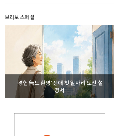
발간
브라보 스페셜
‘경험 無도 환영’ 생애 첫 일자리 도전 설
명서