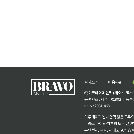
회사소개
ㅣ
이용약관
ㅣ
㈜이투데이피엔씨 (제호 : 브라보 마
등록번호 : 서울아02992 ㅣ 등록일자
ISSN : 2951-4681
이투데이피엔씨 임직원은 모두의
브라보 마이 라이프의 모든 콘텐
무단전재, 복사, 재배포, AI학습