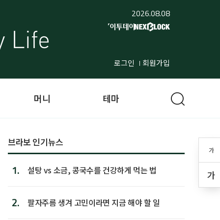
2026.08.08
로그인
회원가입
머니
테마
브라보 인기뉴스
가
1.
설탕 vs 소금, 콩국수를 건강하게 먹는 법
가
2.
팔자주름 생겨 고민이라면 지금 해야 할 일