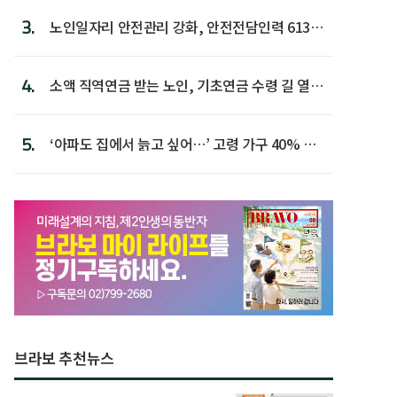
3.
노인일자리 안전관리 강화, 안전전담인력 613명
첫 배치
4.
소액 직역연금 받는 노인, 기초연금 수령 길 열린
다
5.
‘아파도 집에서 늙고 싶어…’ 고령 가구 40% 노
후 주택이라 어...
브라보 추천뉴스