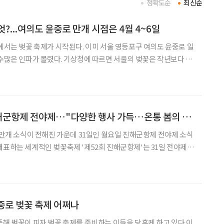
정확도순
최신순
?...여의도 윤중로 만개 시점은 4월 4~6일
해에서는 벚꽃 축제가 시작된다. 이미 서울 영등포구 여의도 윤중로 일
기상청에 따르면 서울의 벚꽃은 작년보다 18
3일이나 빨랐다. 벚꽃이 만개했는지의 여부는 서울
바 관측나무를 기준으로 정한다. 벚꽃은 한 개체에서 많은
벚꽃 만개, 31일 진해군항제 전야제…"다양한 행사 가득…온통 봄의 향연"
 ‘36만그루 벚꽃누리, 함께하는 봄
내걸고 다음달 1일부터 10일까지 진해구 중원로터리
중로 벚꽃 축제 어쩌나