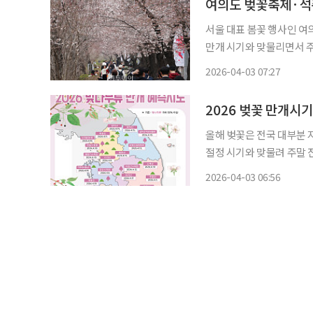
여의도 벚꽃축제·석
서울 대표 봄꽃 행사인 여
만개 시기와 맞물리면서 주말을
‘2026 영등포 여의도 
2026-04-03 07:27
에서 개최한다. 이번 축제는
2026 벚꽃 만개시
올해 벚꽃은 전국 대부분 
절정 시기와 맞물려 주말 
앞서 공개된 산림청의 ‘20
2026-04-03 06:56
만개 단계(50% 이상 개화