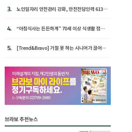
3.
노인일자리 안전관리 강화, 안전전담인력 613명
첫 배치
4.
“아침식사는 든든하게” 70세 이상 식생활 점수
가장 높아
5.
[Trend&Bravo] 거절 못 하는 시니어가 끊어야
할 행동 5
브라보 추천뉴스