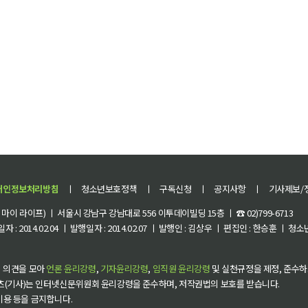
개인정보처리방침
ㅣ
청소년보호정책
ㅣ
구독신청
ㅣ
공지사항
ㅣ
기사제보/
이 라이프) ㅣ 서울시 강남구 강남대로 556 이투데이빌딩 15층 ㅣ ☎ 02)799-6713
 : 2014.02.04 ㅣ 발행일자 : 2014.02.07 ㅣ 발행인 : 김상우 ㅣ 편집인 : 한승훈 ㅣ
 의견을 모아
언론 윤리강령
,
기자윤리강령
,
임직원 윤리강령
및 실천규정을 제정, 준수하
츠(기사)는 인터넷신문위원회 윤리강령을 준수하며, 저작권법의 보호를 받습니다.
 이용 등을 금지합니다.