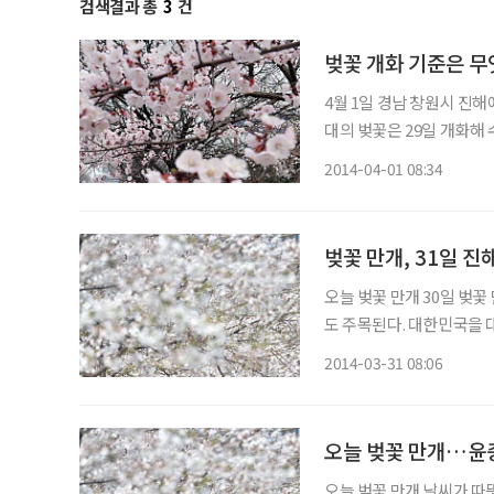
검색결과 총
3
건
벚꽃 개화 기준은 무엇
4월 1일 경남 창원시 진
대의 벚꽃은 29일 개화해 수많은 인파가 몰렸다. 
일이나 빨리 개화했고 평년에 비해서는 1
2014-04-01 08:34
기상관측소에서 정한 이른
오늘 벚꽃 만개 30일 벚꽃 만개 소식이 전해진 가운데 31일인 월요일 진해군항제 전야제 소식
도 주목된다. 대한민국을 대표하는 세계적인 벚꽃축제 '제52회 진해군항제'는 31일 전야제
및 개막식을 시작으로 화려하게 펼쳐진다. 올 진해군항제는
2014-03-31 08:06
의 향연’이라는 슬로건을 
오늘 벚꽃 만개…윤
오늘 벚꽃 만개 날씨가 따뜻해 벚꽃이 피자 벚꽃 축제를 준비하는 이들을 당혹케 하고 있다.이