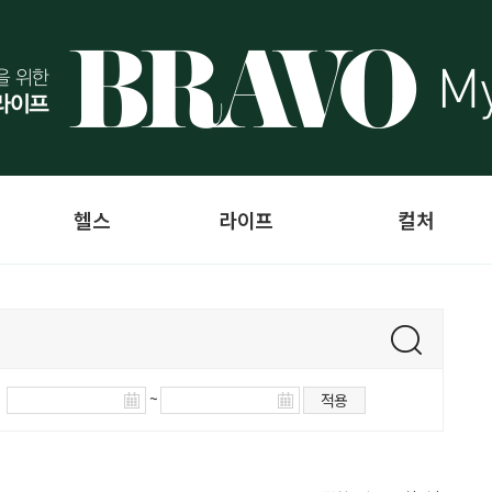
헬스
라이프
컬처
~
적용