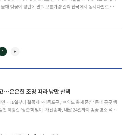
 올해 벚꽃이 평년에 견줘 보름가량 일찍 전국에서 동시다발로 피
20일까지 진행될 예정이다.일찍 찾아온 벚꽃 소식에 30일
1
◀
▶
고…은은한 조명 따라 낭만 산책
지면…16일부터 철쭉제 >영등포구, ‘여의도 축제 중심’ 동네 곳곳 행
천 제방길 ‘상춘객 맞이’ 개선송파, 내달 24일까지 벚꽃 명소 석촌
 벚꽃길 야간 경관조명 벚꽃이 예년보다 빨리 폈다고
해서 만개를 못 볼까 걱정했는데…와서 보니 너무 좋네요. 7일 서울 영등포구