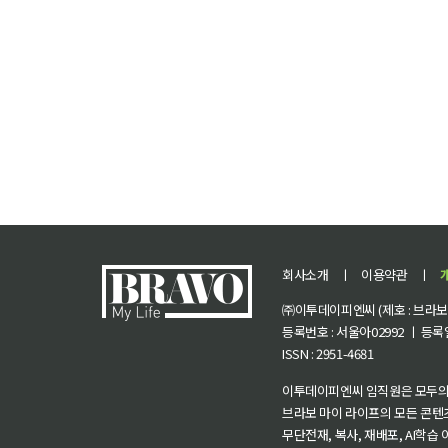
회사소개
ㅣ
이용약관
ㅣ
㈜이투데이피엔씨 (제호 : 브라보 마
등록번호 : 서울아02992 ㅣ 등록일자
ISSN : 2951-4681
이투데이피엔씨 임직원은 모두의
브라보 마이 라이프의 모든 콘텐
무단전재, 복사, 재배포, AI학습