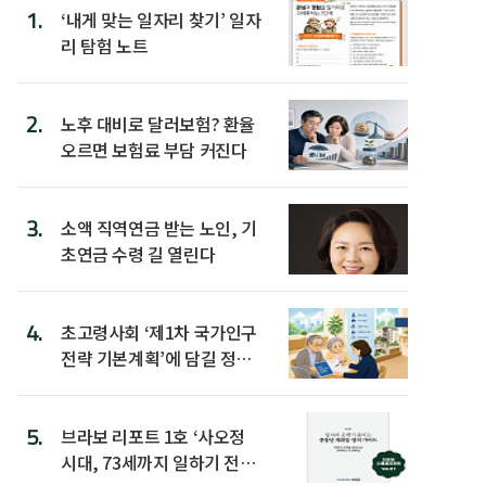
1.
‘내게 맞는 일자리 찾기’ 일자
리 탐험 노트
2.
노후 대비로 달러보험? 환율
오르면 보험료 부담 커진다
3.
소액 직역연금 받는 노인, 기
초연금 수령 길 열린다
4.
초고령사회 ‘제1차 국가인구
전략 기본계획’에 담길 정책
은
5.
브라보 리포트 1호 ‘사오정
시대, 73세까지 일하기 전략’