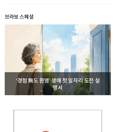
발간
브라보 스페셜
‘경험 無도 환영’ 생애 첫 일자리 도전 설
명서