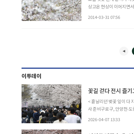
상고온 현상이 이어지면서
어났기 때문이다. 서울 여의도 일대 윤중로 벚꽃은 29일 일제히 개화를 시작했다.여의도 벚꽃
2014-03-31 07:56
축제는 다음달 13일부터 
이투데이
꽃길 걷다 전시 즐기
< 흩날리던 벚꽃 잎이 다 
사 준비구로구, 안양천‧도림
호수 기획전서초, 여의천·도구머리공원
2026-04-07 13:33