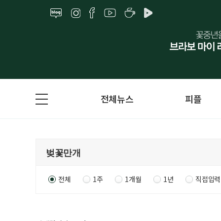
전체뉴스
피플
전체
1주
1개월
1년
직접입력