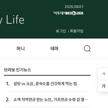
2026.08.07
로그인
회원가입
머니
테마
브라보 인기뉴스
가
1.
설탕 vs 소금, 콩국수를 건강하게 먹는 법
가
2.
소액 직역연금 받는 노인, 기초연금 수령 길 열린
다