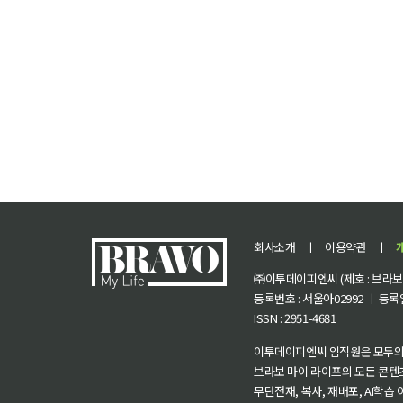
회사소개
ㅣ
이용약관
ㅣ
㈜이투데이피엔씨 (제호 : 브라보 마
등록번호 : 서울아02992 ㅣ 등록일자
ISSN : 2951-4681
이투데이피엔씨 임직원은 모두의
브라보 마이 라이프의 모든 콘텐
무단전재, 복사, 재배포, AI학습