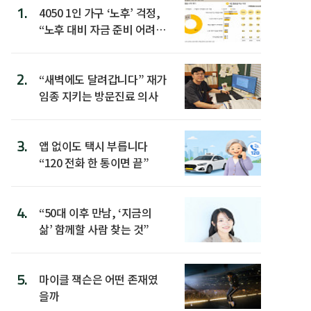
1.
4050 1인 가구 ‘노후’ 걱정,
“노후 대비 자금 준비 어려
워”
2.
“새벽에도 달려갑니다” 재가
임종 지키는 방문진료 의사
3.
앱 없이도 택시 부릅니다
“120 전화 한 통이면 끝”
4.
“50대 이후 만남, ‘지금의
삶’ 함께할 사람 찾는 것”
5.
마이클 잭슨은 어떤 존재였
을까