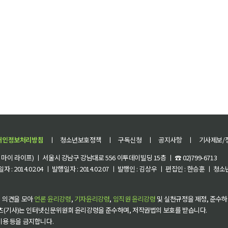
개인정보처리방침
ㅣ
청소년보호정책
ㅣ
구독신청
ㅣ
공지사항
ㅣ
기사제보/
이 라이프) ㅣ 서울시 강남구 강남대로 556 이투데이빌딩 15층 ㅣ ☎ 02)799-6713
 : 2014.02.04 ㅣ 발행일자 : 2014.02.07 ㅣ 발행인 : 김상우 ㅣ 편집인 : 한승훈 ㅣ
 의견을 모아
언론 윤리강령
,
기자윤리강령
,
임직원 윤리강령
및 실천규정을 제정, 준수하
츠(기사)는 인터넷신문위원회 윤리강령을 준수하며, 저작권법의 보호를 받습니다.
 이용 등을 금지합니다.