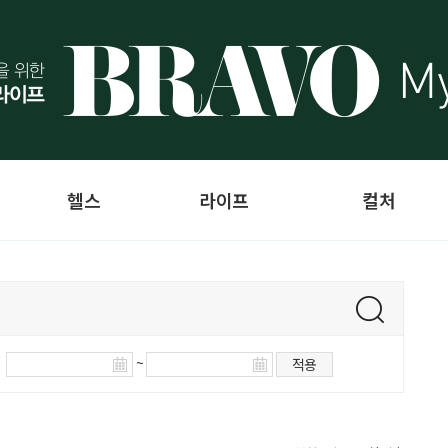
헬스
라이프
컬처
~
적용