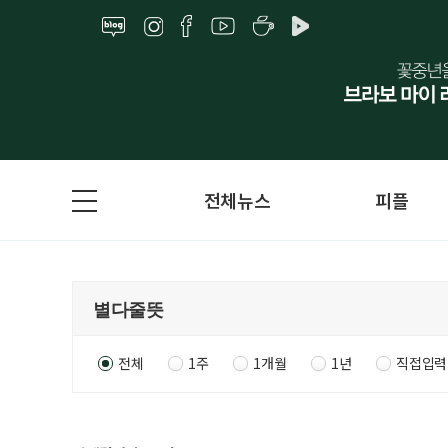
전체뉴스
피플
전체
1주
1개월
1년
직접입력