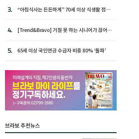
3.
“아침식사는 든든하게” 70세 이상 식생활 점수
가장 높아
4.
[Trend&Bravo] 거절 못 하는 시니어가 끊어야
할 행동 5
5.
65세 이상 국민연금 수급자 비중 80% ‘돌파’
브라보 추천뉴스