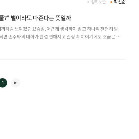
정확도순
최신순
다줄?” 별이라도 따준다는 뜻일까
끼처럼 느껴졌던 요즘말. 어렵게 생각하지 말고 하나씩 천천히 알
 되면 손주와의 대화가 한결 편해지고 일상 속 이야기에도 조금은 젊
음 ‘별다줄’이라는 말을 들었을 때, ‘별이
1
◀
▶