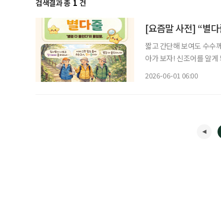
검색결과 총
1
건
[요즘말 사전] “별
짧고 간단해 보여도 수수께
아가 보자! 신조어를 알게
은 기운이 더해진다. 낄끼빠빠 ‘낄 때 끼고 빠질 때 빠진다’의 줄임말. 꾸안꾸 ‘꾸민 듯 안 꾸민
2026-06-01 06:00
듯’의 줄임말. 처