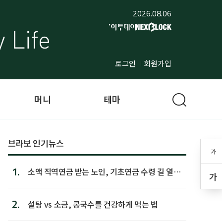
2026.08.06
로그인
회원가입
머니
테마
브라보 인기뉴스
가
1.
소액 직역연금 받는 노인, 기초연금 수령 길 열린
가
다
2.
설탕 vs 소금, 콩국수를 건강하게 먹는 법