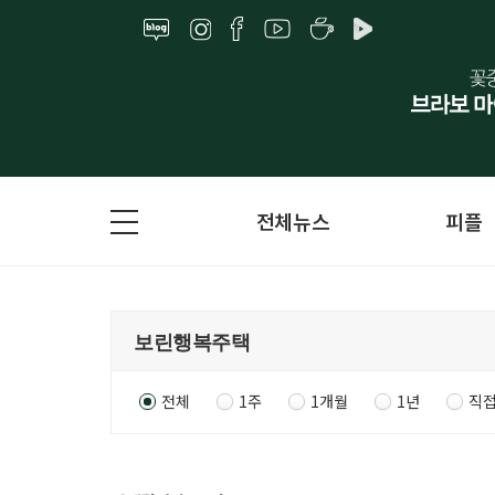
전체뉴스
피플
전체
1주
1개월
1년
직