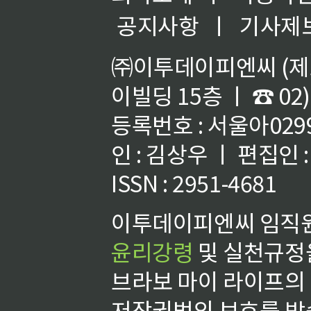
공지사항
ㅣ
기사제
㈜이투데이피엔씨 (제호
이빌딩 15층 ㅣ ☎ 02)
등록번호 : 서울아02992
인 : 김상우 ㅣ 편집인
ISSN : 2951-4681
이투데이피엔씨 임직원
윤리강령
및 실천규정을
브라보 마이 라이프의
저작권법의 보호를 받