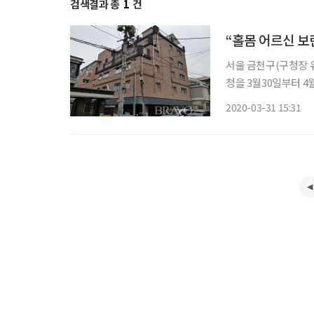
검색결과 총
1
건
“홀몸 어르신 
서울 금천구(구청장 
청을 3월30일부터 
의 열악한 주거환경 
2020-03-31 15:31
시주택공사)와 협력해