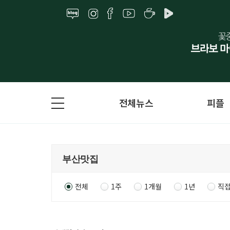
전체뉴스
피플
전체
1주
1개월
1년
직