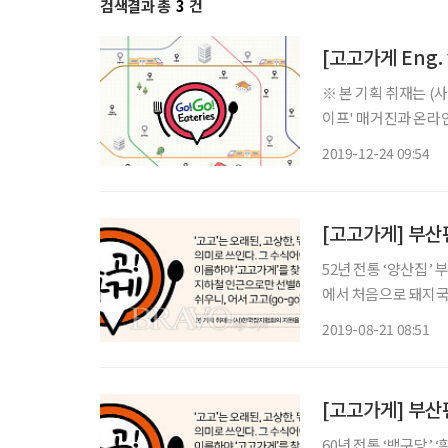
검색결과 총
3
건
[고고가게 Eng. v
※ 본 기획 취재는 
이프' 매거진과 온라인
버전으로도 준비했습니다. ‘Gogo' has several meanings such as ol
2019-12-24 09:54
outstanding. Let's
[고고가게] 부산편
52년 전통 ‘양산집’ 부산 하면 빼놓을 수 없는 ‘돼지국밥’. 그중에서도 양산집은 깡통시장 거리
에서 처음으로 돼지국
한 할머니가 연상되지만
2019-08-21 08:51
난 가게인 만큼, 젊은
[고고가게] 부산편
60년 전통 ‘백구당’ ‘흰 갈매기’를 뜻하는 백구당(白鷗堂)은 부산에서 가장 오래된 양식 제과