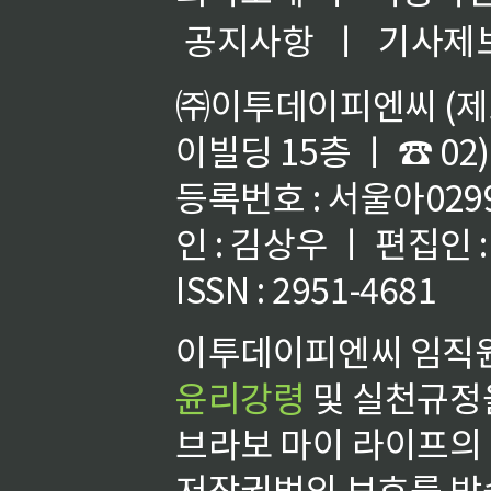
공지사항
ㅣ
기사제
㈜이투데이피엔씨 (제호
이빌딩 15층 ㅣ ☎ 02)
등록번호 : 서울아02992
인 : 김상우 ㅣ 편집인
ISSN : 2951-4681
이투데이피엔씨 임직원
윤리강령
및 실천규정을
브라보 마이 라이프의
저작권법의 보호를 받