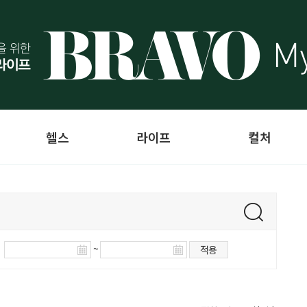
헬스
라이프
컬처
~
적용