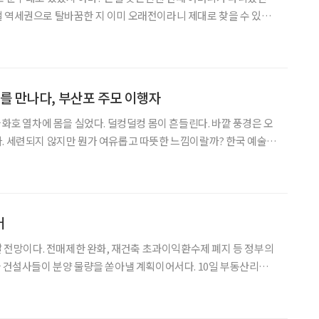
 역세권으로 탈바꿈한 지 이미 오래전이라니 제대로 찾을 수 있을
우리 집 흔적이 아직 남아 있다면 대문 앞에서 찻길까지 그 좁다란 골
목길을 따라서 아주 오랜만의 등교를 해보리라. 부산 지하철 2호선 문현역 2번 출구
’를 만나다, 부산포 주모 이행자
궁화호 열차에 몸을 실었다. 덜컹덜컹 몸이 흔들린다. 바깥 풍경은 오
. 세련되지 않지만 뭔가 여유롭고 따뜻한 느낌이랄까? 한국 예술인
 부산포 주모(酒母) 이행자(李幸子·71)씨를 만나러 가는 길. 옛
느릿느릿 기차 여행이 새삼 낭만적이다. 한껏 기대에 부
어
날 전망이다. 전매제한 완화, 재건축 초과이익환수제 폐지 등 정부의
이 분양 물량을 쏟아낼 계획이어서다. 10일 부동산리서
0가구 중 2만7342가구(임대