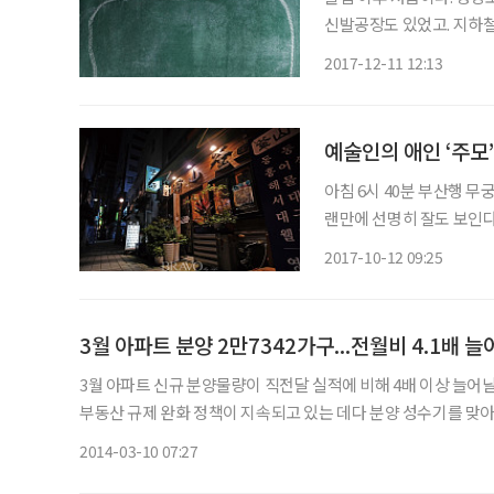
신발공장도 있었고. 지하철
까? 이젠 사라졌을 옛날 
2017-12-11 12:13
예술인의 애인 ‘주모
아침 6시 40분 부산행 무
랜만에 선명히 잘도 보인다
들의 사랑을 한 몸에 받았던
2017-10-12 09:25
추억으로 젖어들기에 앞서 
3월 아파트 분양 2만7342가구...전월비 4.1배 늘
3월 아파트 신규 분양물량이 직전달 실적에 비해 4배 이상 늘어
부동산 규제 완화 정책이 지속되고 있는 데다 분양 성수기를 맞아 건설사들
치업체 리얼투데이에 따르면 3월 한달 전국 44곳에서 총 3만560
2014-03-10 07:27