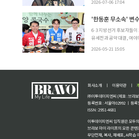
2026-07-06 17:04
세. 고인은 2021년 대장암
6·3 지방선거 후보자들이
유세전과 공약 대결, 여야
인천 등 수도권은 물론 부
2026-05-21 15:05
된다. 특히 이재명 정부 
회사소개
ㅣ
이용약관
ㅣ
㈜이투데이피엔씨 (제호 : 브라보 마
등록번호 : 서울아02992 ㅣ 등록일자
ISSN : 2951-4681
이투데이피엔씨 임직원은 모두의
브라보 마이 라이프의 모든 콘텐
무단전재, 복사, 재배포, AI학습