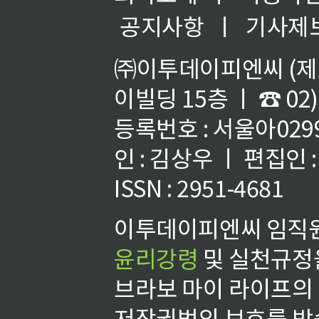
공지사항
ㅣ
기사제
㈜이투데이피엔씨 (제호
이빌딩 15층 ㅣ ☎ 02)
등록번호 : 서울아02992
인 : 김상우 ㅣ 편집인
ISSN : 2951-4681
이투데이피엔씨 임직원
윤리강령
및 실천규정을
브라보 마이 라이프의
저작권법의 보호를 받