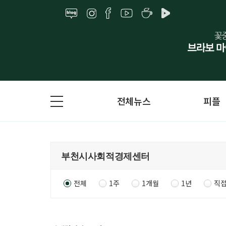
전체뉴스
피플
전체
1주
1개월
1년
직